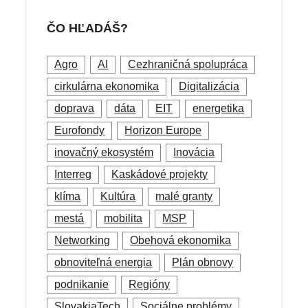
ČO HĽADÁŠ?
Agro
AI
Cezhraničná spolupráca
cirkulárna ekonomika
Digitalizácia
doprava
dáta
EIT
energetika
Eurofondy
Horizon Europe
inovačný ekosystém
Inovácia
Interreg
Kaskádové projekty
klíma
Kultúra
malé granty
mestá
mobilita
MSP
Networking
Obehová ekonomika
obnoviteľná energia
Plán obnovy
podnikanie
Regióny
SlovakiaTech
Sociálne problémy