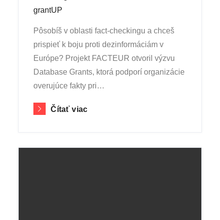
on
grantUP
Pôsobíš v oblasti fact-checkingu a chceš
prispieť k boju proti dezinformáciám v
Európe? Projekt FACTEUR otvoril výzvu
Database Grants, ktorá podporí organizácie
overujúce fakty pri…
Čítať viac