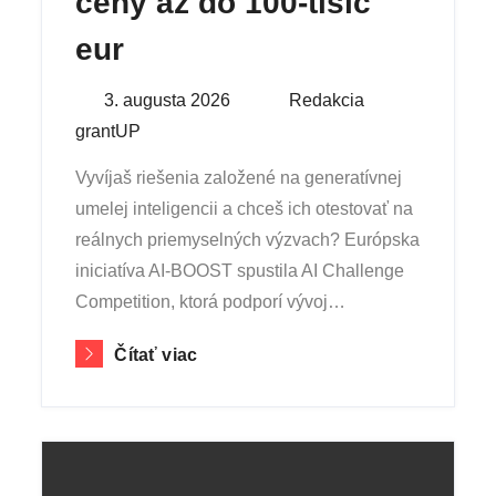
ceny až do 100-tisíc
eur
Posted
3. augusta 2026
By
Redakcia
on
grantUP
Vyvíjaš riešenia založené na generatívnej
umelej inteligencii a chceš ich otestovať na
reálnych priemyselných výzvach? Európska
iniciatíva AI-BOOST spustila AI Challenge
Competition, ktorá podporí vývoj…
Čítať viac