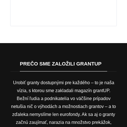
PREČO SME ZALOŽILI GRANTUP
Urobiť granty dostupnými pre každého – to je naša
vízia, s ktorou sme zakladali magazín grantUP.
Bežní ľudia a podnikatelia vo väčšine prípadov
netušia nič o výhodách a možnostiach grantov – a to
zďaleka nemyslíme len eurofondy. Ak sa aj o granty
začnú zaujímať, narazia na množstvo prekážok,