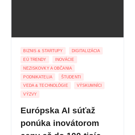
BIZNIS & STARTUPY
DIGITALIZÁCIA
EÚ TRENDY
INOVÁCIE
NEZISKOVKY A OBČANIA
PODNIKATELIA
ŠTUDENTI
VEDA & TECHNOLÓGIE
VÝSKUMNÍCI
VÝZVY
Európska AI súťaž
ponúka inovátorom