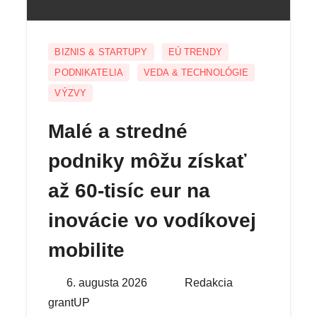
BIZNIS & STARTUPY
EÚ TRENDY
PODNIKATELIA
VEDA & TECHNOLÓGIE
VÝZVY
Malé a stredné
podniky môžu získať
až 60-tisíc eur na
inovácie vo vodíkovej
mobilite
Posted
6. augusta 2026
By
Redakcia
on
grantUP