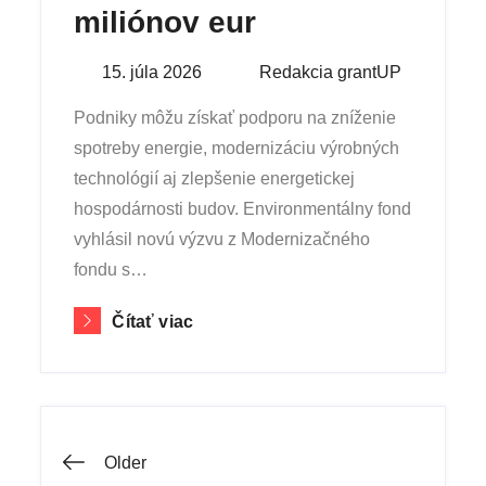
miliónov eur
Posted
15. júla 2026
By
Redakcia grantUP
on
Podniky môžu získať podporu na zníženie
spotreby energie, modernizáciu výrobných
technológií aj zlepšenie energetickej
hospodárnosti budov. Environmentálny fond
vyhlásil novú výzvu z Modernizačného
fondu s…
Čítať viac
Navigácia
Older