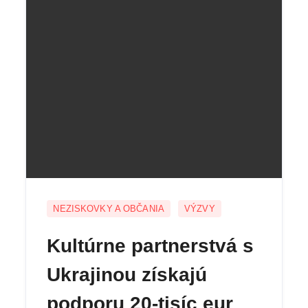
NEZISKOVKY A OBČANIA
VÝZVY
Kultúrne partnerstvá s
Ukrajinou získajú
podporu 20-tisíc eur