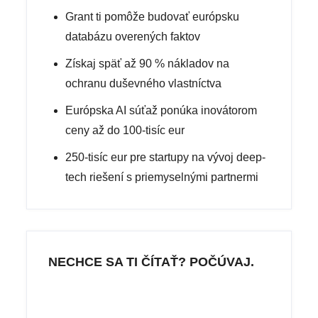
Grant ti pomôže budovať európsku
databázu overených faktov
Získaj späť až 90 % nákladov na
ochranu duševného vlastníctva
Európska AI súťaž ponúka inovátorom
ceny až do 100-tisíc eur
250-tisíc eur pre startupy na vývoj deep-
tech riešení s priemyselnými partnermi
NECHCE SA TI ČÍTAŤ? POČÚVAJ.