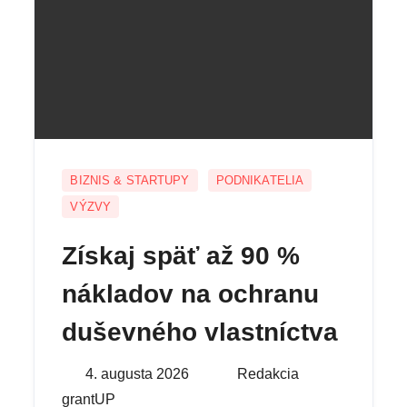
BIZNIS & STARTUPY
PODNIKATELIA
VÝZVY
Získaj späť až 90 %
nákladov na ochranu
duševného vlastníctva
Posted
4. augusta 2026
By
Redakcia
on
grantUP