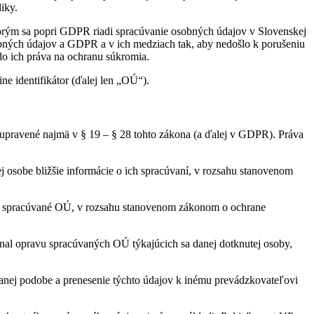
iky.
torým sa popri GDPR riadi spracúvanie osobných údajov v Slovenskej
bných údajov a GDPR a v ich medziach tak, aby nedošlo k porušeniu
do ich práva na ochranu súkromia.
ine identifikátor (ďalej len „OÚ“).
 upravené najmä v § 19 – § 28 tohto zákona (a ďalej v GDPR). Práva
j osobe bližšie informácie o ich spracúvaní, v rozsahu stanovenom
obe spracúvané OÚ, v rozsahu stanovenom zákonom o ochrane
al opravu spracúvaných OÚ týkajúcich sa danej dotknutej osoby,
anej podobe a prenesenie týchto údajov k inému prevádzkovateľovi