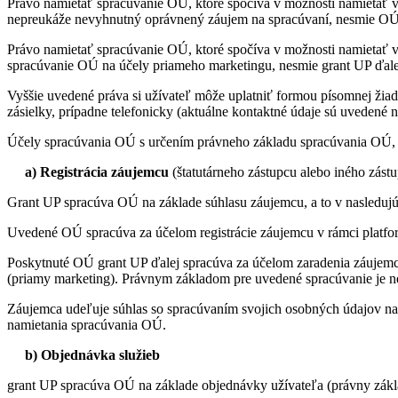
Právo namietať spracúvanie OÚ, ktoré spočíva v možnosti namietať 
nepreukáže nevyhnutný oprávnený záujem na spracúvaní, nesmie OÚ n
Právo namietať spracúvanie OÚ, ktoré spočíva v možnosti namietať v
spracúvanie OÚ na účely priameho marketingu, nesmie grant UP ďale
Vyššie uvedené práva si užívateľ môže uplatniť formou písomnej žiad
zásielky, prípadne telefonicky (aktuálne kontaktné údaje sú uvedené n
Účely spracúvania OÚ s určením právneho základu spracúvania OÚ, 
a) Registrácia záujemcu
(štatutárneho zástupcu alebo iného zást
Grant UP spracúva OÚ na základe súhlasu záujemcu, a to v nasledujúc
Uvedené OÚ spracúva za účelom registrácie záujemcu v rámci platform
Poskytnuté OÚ grant UP ďalej spracúva za účelom zaradenia záujemc
(priamy marketing). Právnym základom pre uvedené spracúvanie je 
Záujemca udeľuje súhlas so spracúvaním svojich osobných údajov na do
namietania spracúvania OÚ.
b) Objednávka služieb
grant UP spracúva OÚ na základe objednávky užívateľa (právny základ