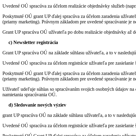
Uvedené OÚ spracúva za účelom realizácie objednávky služieb (napr.
Poskytnuté OÚ grant UP ďalej spracúva za účelom zaradenia užívateľ
(priamy marketing). Právnym základom pre uvedené spracúvanie je 
Grant UP spracúva OÚ užívateľa po dobu realizácie objednávky až do
c) Newsletter registrácia
Grant UP spracúva OÚ na základe súhlasu užívateľa, a to v nasledujúc
Uvedené OÚ spracúva za účelom registrácie užívateľa pre zasielanie
Poskytnuté OÚ grant UP ďalej spracúva za účelom zaradenia užívateľ
(priamy marketing). Právnym základom pre uvedené spracúvanie je 
Užívateľ udeľuje súhlas so spracúvaním svojich osobných údajov na do
namietania spracúvania OÚ.
d) Sledovanie nových výziev
grant UP spracúva OÚ na základe súhlasu užívateľa, a to v nasledujúc
Uvedené OÚ spracúva za účelom registrácie užívateľa pre zasielani
Poskytnuté OÚ Grant UP ďalej spracúva za účelom zaradenia užívateľ