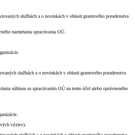
ytovaných službách a o novinkách v oblasti grantového poradenstva
neného namietania spracúvania OÚ.
ganizácie.
tovaných službách a o novinkách v oblasti grantového poradenstva
dvolania súhlasu so spracúvaním OÚ na tento účel alebo oprávneného
ganizácie.
vých výziev).
tovaných službách a o novinkách v oblasti grantového poradenstva