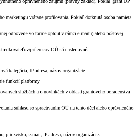
evyhnutného oprávneného záujmu (právny základ). Pokiaľ grant UP
ho marketingu vrátane profilovania. Pokiaľ dotknutá osoba namieta
anej odpovede vo forme optout v rámci e-mailu) alebo poštovej
stredkovateľov/príjemcov OÚ sú nasledovné:
vá kategória, IP adresa, názov organizácie.
ie funkcií platformy.
ovaných službách a o novinkách v oblasti grantového poradenstva
odvolania súhlasu so spracúvaním OÚ na tento účel alebo oprávneného
 priezvisko, e-mail, IP adresa, názov organizácie.