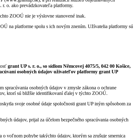
 r. o. ako prevádzkovateľa platformy.
ýchto ZOOÚ nie je výslovne stanovené inak.
Ú na platforme spolu s ich novým znením. Užívatelia platformy sú
nosť
grant UP s. r. o., so sídlom Němcovej 4075/5, 042 00 Košice,
pracúvaní osobných údajov užívateľov platformy grant UP
ľom spracúvania osobných údajov v zmysle zákona o ochrane
, ktorí sú bližšie identifikovaní ďalej v týchto ZOOÚ.
o poskytla svoje osobné údaje spoločnosti grant UP iným spôsobom za
obných údajov, prijal za účelom bezpečného spracúvania osobných
 o voľnom pohybe takýchto údajov, ktorým sa zrušuje smernica