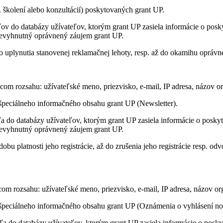
 školení alebo konzultácií) poskytovaných grant UP.
ov do databázy užívateľov, ktorým grant UP zasiela informácie o posk
nevyhnutný oprávnený záujem grant UP.
 uplynutia stanovenej reklamačnej lehoty, resp. až do okamihu opráv
om rozsahu: užívateľské meno, priezvisko, e-mail, IP adresa, názov or
 špeciálneho informačného obsahu grant UP (Newsletter).
a do databázy užívateľov, ktorým grant UP zasiela informácie o posky
nevyhnutný oprávnený záujem grant UP.
bu platnosti jeho registrácie, až do zrušenia jeho registrácie resp. o
om rozsahu: užívateľské meno, priezvisko, e-mail, IP adresa, názov or
e špeciálneho informačného obsahu grant UP (Oznámenia o vyhlásení no
a do databázy užívateľov, ktorým grant UP zasiela informácie o posky