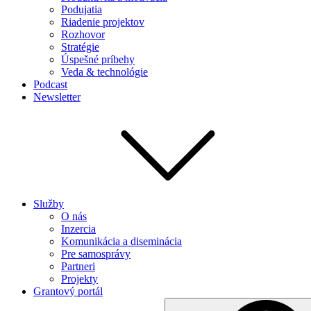
Podujatia
Riadenie projektov
Rozhovor
Stratégie
Úspešné príbehy
Veda & technológie
Podcast
Newsletter
Služby
O nás
Inzercia
Komunikácia a diseminácia
Pre samosprávy
Partneri
Projekty
Grantový portál
Search