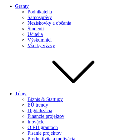
Granty
Podnikatelia
Samosprávy
Neziskovky a občania
Študenti
Učitelia
Výskumníci
Všetky výzvy
Témy
Biznis & Startupy
EÚ trendy
Digitalizácia
Financie projektov
Inovácie
O EÚ grantoch
Písanie projektov
Produktivita a motivácia