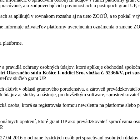
spracúvané, a o zodpovedajúcich povinnostiach a postupoch grant UP, s.
h sa aplikujú v rovnakom rozsahu aj na tieto ZOOÚ, a to pokiaľ v t
e informuje užívateľov platformy uverejnením oznámenia o zmene ZOO
 platforme.
 pravidlá ochrany osobných údajov, ktoré aplikuje obchodná spoloč
i Okresného súdu Košice I, oddiel Sro, vložka č. 52366/V, pri s
teľov služieb grant UP.
h aktivít v oblasti grantového poradenstva, a zároveň prevádzkovate
ajov aj služby a nástroje, predovšetkým software, sprostredkovateľov
ická osoba, ktorá sa registrovala formou newslettra na platforme aleb
onálnych opatrení, ktoré grant UP ako prevádzkovateľ spracúvania os
P.
.04.2016 o ochrane fyzických osôb pri spracúvaní osobných údajov a