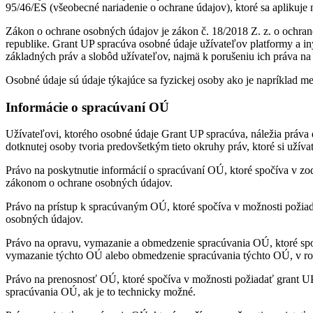
95/46/ES (všeobecné nariadenie o ochrane údajov), ktoré sa aplikuje
Zákon o ochrane osobných údajov je zákon č. 18/2018 Z. z. o ochra
republike. Grant UP spracúva osobné údaje užívateľov platformy a
základných práv a slobôd užívateľov, najmä k porušeniu ich práva n
Osobné údaje sú údaje týkajúce sa fyzickej osoby ako je napríklad meno
Informácie o spracúvaní OÚ
Užívateľovi, ktorého osobné údaje Grant UP spracúva, náležia práva
dotknutej osoby tvoria predovšetkým tieto okruhy práv, ktoré si užíva
Právo na poskytnutie informácií o spracúvaní OÚ, ktoré spočíva v zo
zákonom o ochrane osobných údajov.
Právo na prístup k spracúvaným OÚ, ktoré spočíva v možnosti požia
osobných údajov.
Právo na opravu, vymazanie a obmedzenie spracúvania OÚ, ktoré spo
vymazanie týchto OÚ alebo obmedzenie spracúvania týchto OÚ, v r
Právo na prenosnosť OÚ, ktoré spočíva v možnosti požiadať grant U
spracúvania OÚ, ak je to technicky možné.