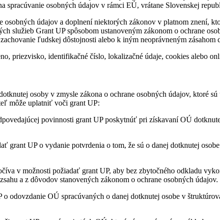
 na spracúvanie osobných údajov v rámci EÚ, vrátane Slovenskej republ
ne osobných údajov a doplnení niektorých zákonov v platnom znení, k
 iných služieb Grant UP spôsobom ustanoveným zákonom o ochrane oso
a zachovanie ľudskej dôstojnosti alebo k iným neoprávneným zásahom 
, priezvisko, identifikačné číslo, lokalizačné údaje, cookies alebo onl
 dotknutej osoby v zmysle zákona o ochrane osobných údajov, ktoré sú
teľ môže uplatniť voči grant UP:
dpovedajúcej povinnosti grant UP poskytnúť pri získavaní OÚ dotknute
dať grant UP o vydanie potvrdenia o tom, že sú o danej dotknutej os
číva v možnosti požiadať grant UP, aby bez zbytočného odkladu vykon
ozsahu a z dôvodov stanovených zákonom o ochrane osobných údajov.
P o odovzdanie OÚ spracúvaných o danej dotknutej osobe v štruktúrov