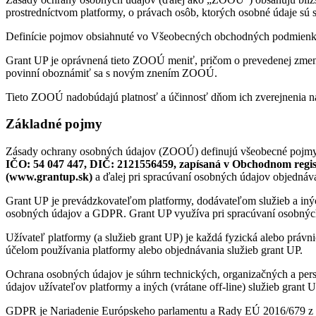
prostredníctvom platformy, o právach osôb, ktorých osobné údaje sú 
Definície pojmov obsiahnuté vo Všeobecných obchodných podmienkac
Grant UP je oprávnená tieto ZOOÚ meniť, pričom o prevedenej zmen
povinní oboznámiť sa s novým znením ZOOÚ.
Tieto ZOOÚ nadobúdajú platnosť a účinnosť dňom ich zverejnenia na
Základné pojmy
Zásady ochrany osobných údajov (ZOOÚ) definujú všeobecné pojmy a
IČO: 54 047 447, DIČ: 2121556459, zapísaná v Obchodnom registr
(www.grantup.sk)
a ďalej pri spracúvaní osobných údajov objednáva
Grant UP je prevádzkovateľom platformy, dodávateľom služieb a inýc
osobných údajov a GDPR. Grant UP využíva pri spracúvaní osobných úd
Užívateľ platformy (a služieb grant UP) je každá fyzická alebo právn
účelom používania platformy alebo objednávania služieb grant UP.
Ochrana osobných údajov je súhrn technických, organizačných a pers
údajov užívateľov platformy a iných (vrátane off-line) služieb grant U
GDPR je Nariadenie Európskeho parlamentu a Rady EÚ 2016/679 z 27