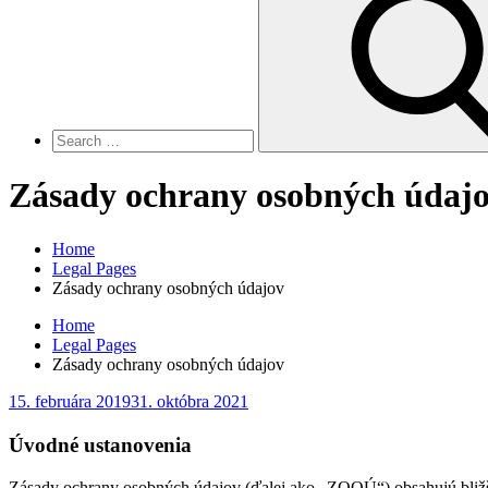
for:
Zásady ochrany osobných údaj
Home
Legal Pages
Zásady ochrany osobných údajov
Home
Legal Pages
Zásady ochrany osobných údajov
Posted
15. februára 2019
31. októbra 2021
on
Úvodné ustanovenia
Zásady ochrany osobných údajov (ďalej ako „ZOOÚ“) obsahujú bližšie