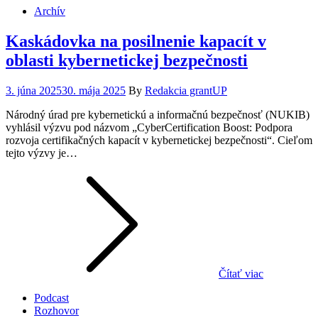
Archív
Kaskádovka na posilnenie kapacít v
oblasti kybernetickej bezpečnosti
Posted
3. júna 2025
30. mája 2025
By
Redakcia grantUP
on
Národný úrad pre kybernetickú a informačnú bezpečnosť (NUKIB)
vyhlásil výzvu pod názvom „CyberCertification Boost: Podpora
rozvoja certifikačných kapacít v kybernetickej bezpečnosti“. Cieľom
tejto výzvy je…
Čítať viac
Podcast
Rozhovor