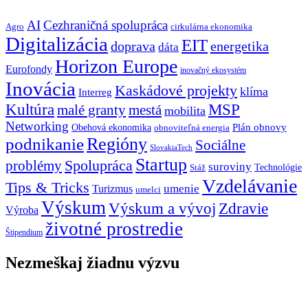
AI
Cezhraničná spolupráca
Agro
cirkulárna ekonomika
Digitalizácia
EIT
doprava
energetika
dáta
Horizon Europe
Eurofondy
inovačný ekosystém
Inovácia
Kaskádové projekty
klíma
Interreg
Kultúra
MSP
malé granty
mestá
mobilita
Networking
Plán obnovy
Obehová ekonomika
obnoviteľná energia
Regióny
podnikanie
Sociálne
SlovakiaTech
Startup
problémy
Spolupráca
suroviny
Technológie
Stáž
Vzdelávanie
Tips & Tricks
umenie
Turizmus
umelci
Výskum
Výskum a vývoj
Zdravie
Výroba
životné prostredie
Štipendium
Nezmeškaj žiadnu výzvu