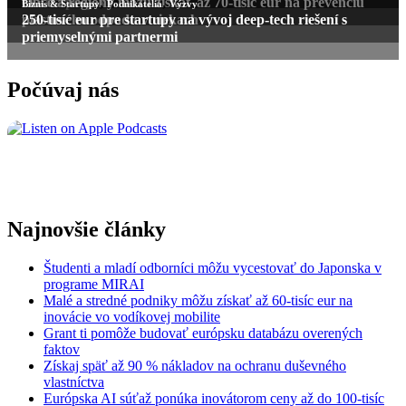
eur na projekt
Obce a regióny môžu získať až 70-tisíc eur na prevenciu
,
,
Biznis & Startupy
Podnikatelia
Výzvy
plastového odpadu v riekach
250-tisíc eur pre startupy na vývoj deep-tech riešení s
priemyselnými partnermi
Počúvaj nás
Najnovšie články
Študenti a mladí odborníci môžu vycestovať do Japonska v
programe MIRAI
Malé a stredné podniky môžu získať až 60-tisíc eur na
inovácie vo vodíkovej mobilite
Grant ti pomôže budovať európsku databázu overených
faktov
Získaj späť až 90 % nákladov na ochranu duševného
vlastníctva
Európska AI súťaž ponúka inovátorom ceny až do 100-tisíc