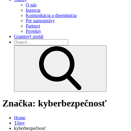
O nás
Inzercia
Komunikácia a diseminácia
Pre samosprávy
Partneri
Projekty
Grantový portál
Search
for:
Search
Značka:
kyberbezpečnosť
Home
Témy
kyberbezpečnosť