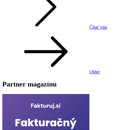
Čítať viac
Navigácia
v
článkoch
Older
Partner magazínu