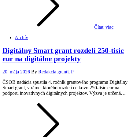
Čítať viac
Archív
Digitálny Smart grant rozdelí 250-tisíc
eur na digitálne projekty
Posted
20. mája 2026
By
Redakcia grantUP
on
ČSOB nadácia spustila 4. ročník grantového programu Digitálny
Smart grant, v rámci ktorého rozdelí celkovo 250-tisíc eur na
podporu inovatívnych digitálnych projektov. Výzva je určená…