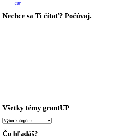
eur
Nechce sa Ti čítať? Počúvaj.
Všetky témy grantUP
Všetky
témy
grantUP
Čo hľadáš?