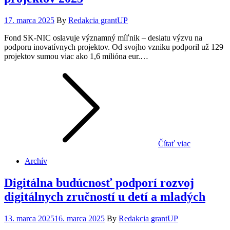
Posted
17. marca 2025
By
Redakcia grantUP
on
Fond SK-NIC oslavuje významný míľnik – desiatu výzvu na
podporu inovatívnych projektov. Od svojho vzniku podporil už 129
projektov sumou viac ako 1,6 milióna eur.…
Čítať viac
Archív
Digitálna budúcnosť podporí rozvoj
digitálnych zručností u detí a mladých
Posted
13. marca 2025
16. marca 2025
By
Redakcia grantUP
on