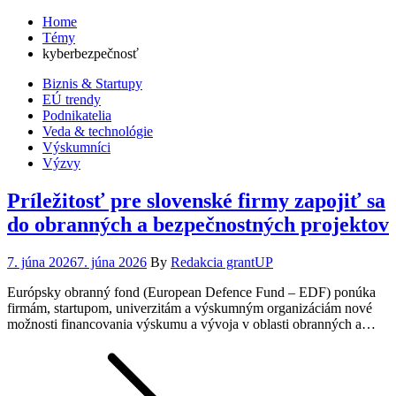
Home
Témy
kyberbezpečnosť
Biznis & Startupy
EÚ trendy
Podnikatelia
Veda & technológie
Výskumníci
Výzvy
Príležitosť pre slovenské firmy zapojiť sa
do obranných a bezpečnostných projektov
Posted
7. júna 2026
7. júna 2026
By
Redakcia grantUP
on
Európsky obranný fond (European Defence Fund – EDF) ponúka
firmám, startupom, univerzitám a výskumným organizáciám nové
možnosti financovania výskumu a vývoja v oblasti obranných a…