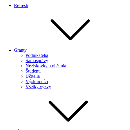
Refresh
Granty
Podnikatelia
Samosprávy
Neziskovky a občania
Študenti
Učitelia
Výskumníci
Všetky výzvy