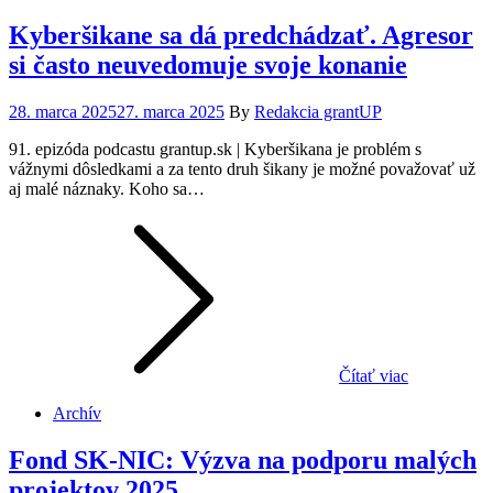
Kyberšikane sa dá predchádzať. Agresor
si často neuvedomuje svoje konanie
Posted
28. marca 2025
27. marca 2025
By
Redakcia grantUP
on
91. epizóda podcastu grantup.sk⁠ | Kyberšikana je problém s
vážnymi dôsledkami a za tento druh šikany je možné považovať už
aj malé náznaky. Koho sa…
Čítať viac
Archív
Fond SK-NIC: Výzva na podporu malých
projektov 2025