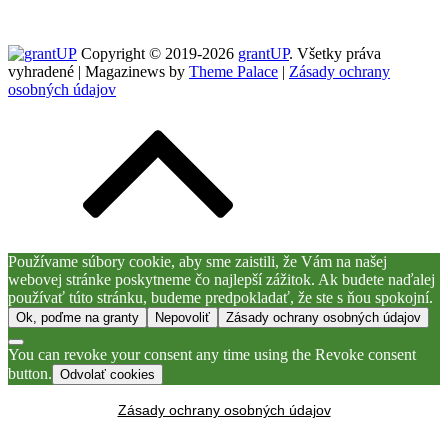
Copyright © 2019-2026
grantUP
. Všetky práva
vyhradené | Magazinews by
Theme Palace
|
Zásady ochrany
osobných údajov
Používame súbory cookie, aby sme zaistili, že Vám na našej
webovej stránke poskytneme čo najlepší zážitok. Ak budete naďalej
používať túto stránku, budeme predpokladať, že ste s ňou spokojní.
Ok, poďme na granty
Nepovoliť
Zásady ochrany osobných údajov
You can revoke your consent any time using the Revoke consent
button.
Odvolať cookies
Zásady ochrany osobných údajov