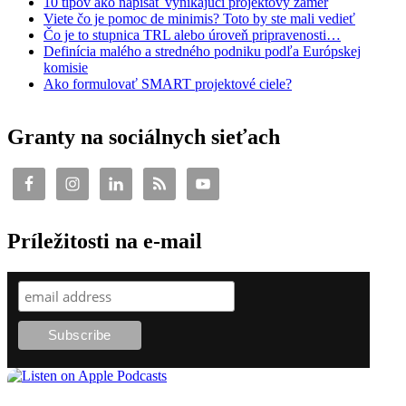
10 tipov ako napísať vynikajúci projektový zámer
Viete čo je pomoc de minimis? Toto by ste mali vedieť
Čo je to stupnica TRL alebo úroveň pripravenosti…
Definícia malého a stredného podniku podľa Európskej
komisie
Ako formulovať SMART projektové ciele?
Granty na sociálnych sieťach
Príležitosti na e-mail