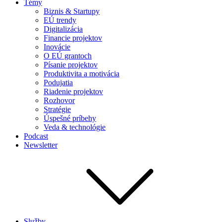
Témy
Biznis & Startupy
EÚ trendy
Digitalizácia
Financie projektov
Inovácie
O EÚ grantoch
Písanie projektov
Produktivita a motivácia
Podujatia
Riadenie projektov
Rozhovor
Stratégie
Úspešné príbehy
Veda & technológie
Podcast
Newsletter
Služby