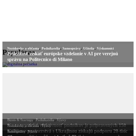
,
,
,
,
Neziskovky a občania
Podnikatelia
Samosprávy
Učitelia
Výskumníci
Populárne
Príležitosť získať európske vzdelanie v AI pre verejnú
správu na Politecnico di Milano
,
,
Biznis & Startupy
Podnikatelia
Výzvy
Na energetickú efektívnosť podnikov je pripravených 150
,
Neziskovky a občania
Výzvy
miliónov eur
Kultúrne partnerstvá s Ukrajinou získajú podporu 20-tisíc
,
Samosprávy
Výzvy