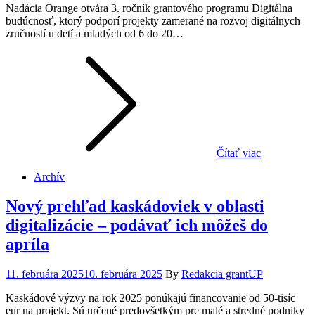
Nadácia Orange otvára 3. ročník grantového programu Digitálna
budúcnosť, ktorý podporí projekty zamerané na rozvoj digitálnych
zručností u detí a mladých od 6 do 20…
Čítať viac
Archív
Nový prehľad kaskádoviek v oblasti
digitalizácie – podávať ich môžeš do
apríla
Posted
11. februára 2025
10. februára 2025
By
Redakcia grantUP
on
Kaskádové výzvy na rok 2025 ponúkajú financovanie od 50-tisíc
eur na projekt. Sú určené predovšetkým pre malé a stredné podniky