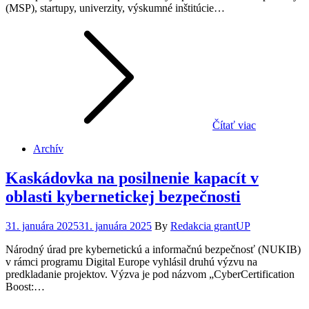
(MSP), startupy, univerzity, výskumné inštitúcie…
Čítať viac
Archív
Kaskádovka na posilnenie kapacít v
oblasti kybernetickej bezpečnosti
Posted
31. januára 2025
31. januára 2025
By
Redakcia grantUP
on
Národný úrad pre kybernetickú a informačnú bezpečnosť (NUKIB)
v rámci programu Digital Europe vyhlásil druhú výzvu na
predkladanie projektov. Výzva je pod názvom „CyberCertification
Boost:…