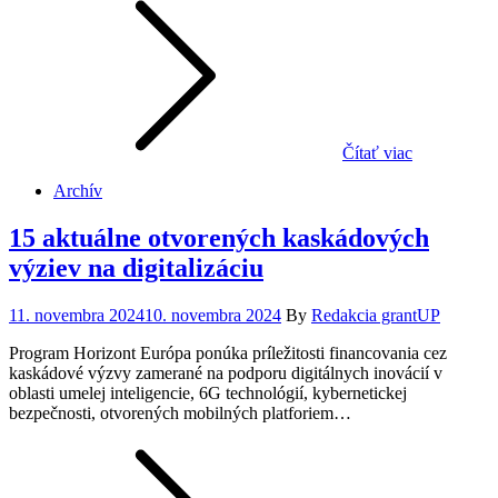
Čítať viac
Archív
15 aktuálne otvorených kaskádových
výziev na digitalizáciu
Posted
11. novembra 2024
10. novembra 2024
By
Redakcia grantUP
on
Program Horizont Európa ponúka príležitosti financovania cez
kaskádové výzvy zamerané na podporu digitálnych inovácií v
oblasti umelej inteligencie, 6G technológií, kybernetickej
bezpečnosti, otvorených mobilných platforiem…