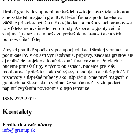
Urobiť granty dostupnými pre každého – to je naša vízia, s ktorou
sme zakladali magazín grantUP. Bežní ľudia a podnikatelia vo
väčšine prípadov netušia nič o výhodách a možnostiach grantov – a
to zďaleka nemyslíme len eurofondy. Ak sa aj o granty začnú
zaujímať, narazia na množstvo prekážok, nejasností a cudzích
pojmov.
Čítať ďalej
Zmysel grantUP spočíva v postupnej edukácii širokej verejnosti a
podnikateľov v oblasti vyhľadávania, prípravy, žiadania grantov ale
aj realizácie projektov, ktoré dostanú financovanie. Pravidelne
budeme prinášať tipy v týchto oblastiach, budeme pre Vás
monitorovať príležitosti ako sú výzvy a podujatia ale tiež prinášať
rozhovory a úspešné príbehy ako inšpiráciu. Sme prvý magazín o
grantoch na Slovensku a veríme, že sa nám našu víziu podarí
naplniť zvýšením povedomia o tejto tématike.
ISSN
2729-9619
Kontakty
Feedback a vaše názory
info@grantup.sk