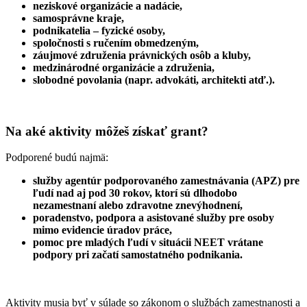
neziskové organizácie a nadácie,
samosprávne kraje,
podnikatelia – fyzické osoby,
spoločnosti s ručením obmedzeným,
záujmové združenia právnických osôb a kluby,
medzinárodné organizácie a združenia,
slobodné povolania (napr. advokáti, architekti atď.).
Na aké aktivity môžeš získať grant?
Podporené budú najmä:
služby agentúr podporovaného zamestnávania (APZ) pre
ľudí nad aj pod 30 rokov, ktorí sú dlhodobo
nezamestnaní alebo zdravotne znevýhodnení,
poradenstvo, podpora a asistované služby pre osoby
mimo evidencie úradov práce,
pomoc pre mladých ľudí v situácii NEET vrátane
podpory pri začatí samostatného podnikania.
Aktivity musia byť v súlade so zákonom o službách zamestnanosti a