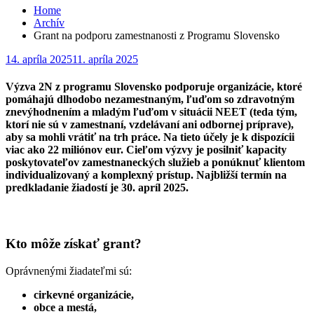
Home
Archív
Grant na podporu zamestnanosti z Programu Slovensko
Posted
14. apríla 2025
11. apríla 2025
on
Výzva 2N z programu Slovensko podporuje organizácie, ktoré
pomáhajú dlhodobo nezamestnaným, ľuďom so zdravotným
znevýhodnením a mladým ľuďom v situácii NEET (teda tým,
ktorí nie sú v zamestnaní, vzdelávaní ani odbornej príprave),
aby sa mohli vrátiť na trh práce. Na tieto účely je k dispozícii
viac ako 22 miliónov eur. Cieľom výzvy je posilniť kapacity
poskytovateľov zamestnaneckých služieb a ponúknuť klientom
individualizovaný a komplexný prístup. Najbližší termín na
predkladanie žiadostí je 30. apríl 2025.
Kto môže získať grant?
Oprávnenými žiadateľmi sú:
cirkevné organizácie,
obce a mestá,