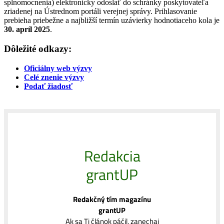
splnomocnenia) elektronicky odoslať do schránky poskytovateľa
zriadenej na Ústrednom portáli verejnej správy. Prihlasovanie
prebieha priebežne a najbližší termín uzávierky hodnotiaceho kola je
30. apríl 2025
.
Dôležité odkazy:
Oficiálny web výzvy
Celé znenie výzvy
Podať žiadosť
Redakcia
grantUP
Redakčný tím magazínu
grantUP
Ak sa Ti článok páčil, zanechaj