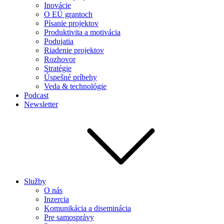
Inovácie
O EÚ grantoch
Písanie projektov
Produktivita a motivácia
Podujatia
Riadenie projektov
Rozhovor
Stratégie
Úspešné príbehy
Veda & technológie
Podcast
Newsletter
Služby
O nás
Inzercia
Komunikácia a diseminácia
Pre samosprávy