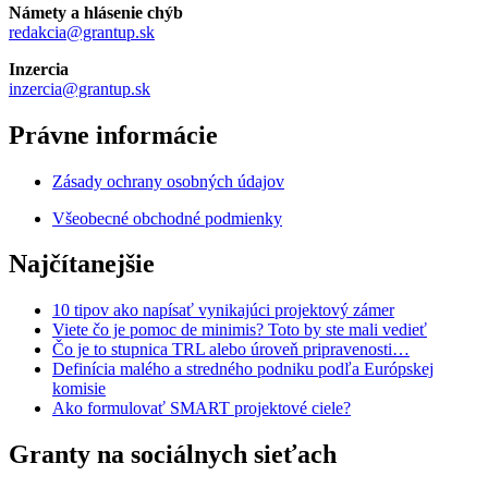
Námety a hlásenie chýb
redakcia@grantup.sk
Inzercia
inzercia@grantup.sk
Právne informácie
Zásady ochrany osobných údajov
Všeobecné obchodné podmienky
Najčítanejšie
10 tipov ako napísať vynikajúci projektový zámer
Viete čo je pomoc de minimis? Toto by ste mali vedieť
Čo je to stupnica TRL alebo úroveň pripravenosti…
Definícia malého a stredného podniku podľa Európskej
komisie
Ako formulovať SMART projektové ciele?
Granty na sociálnych sieťach