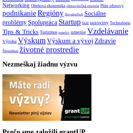
Networking
Plán obnovy
Obehová ekonomika
obnoviteľná energia
Regióny
podnikanie
Sociálne
SlovakiaTech
Startup
problémy
Spolupráca
suroviny
Technológie
Stáž
Vzdelávanie
Tips & Tricks
umenie
Turizmus
umelci
Výskum
Výskum a vývoj
Zdravie
Výroba
životné prostredie
Štipendium
Nezmeškaj žiadnu výzvu
Prečo sme založili grantUP