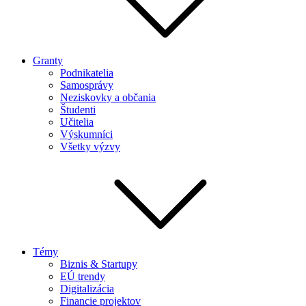
Granty
Podnikatelia
Samosprávy
Neziskovky a občania
Študenti
Učitelia
Výskumníci
Všetky výzvy
Témy
Biznis & Startupy
EÚ trendy
Digitalizácia
Financie projektov