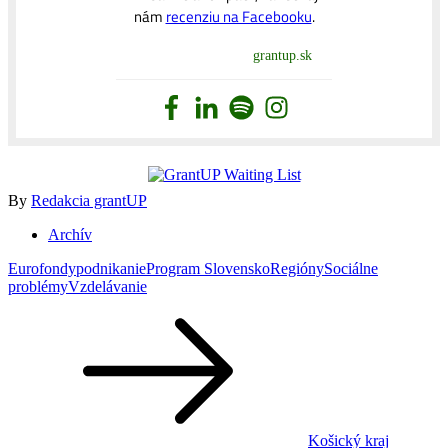
nám
recenziu na Facebooku
.
grantup.sk
By
Redakcia grantUP
Archív
Eurofondy
podnikanie
Program Slovensko
Regióny
Sociálne
problémy
Vzdelávanie
Navigácia
v
článku
Košický kraj