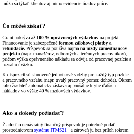
môžu sa týkať klientov aj mimo evidencie úradov práce.
Čo môžeš získať?
Grant pokrýva až
100 % oprávnených výdavkov
na projekt.
Financovanie je zabezpečené
formou zálohovej platby a
refundácie
. Príspevok sa používa najmä
na mzdy zamestnancov
projektu
(napr. manažérov, odborných a terénnych pracovníkov),
pričom výška oprávneného nákladu sa odvíja od pracovnej pozície a
rozsahu úväzku.
K dispozícii sú stanovené jednotkové sadzby pre každý typ pozície
a pracovného vzťahu (napr. trvalý pracovný pomer, dohoda). Okrem
toho žiadateľ automaticky získava aj paušálne krytie ďalších
nákladov vo výške 40 % mzdových výdavkov.
Ako a dokedy požiadať?
Žiadosť o nenávratný finančný príspevok je potrebné podať
prostredníctvom
systému ITMS21+
a zároveň ju bez príloh (okrem