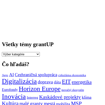
Všetky témy grantUP
Všetky
témy
grantUP
Čo hľadáš?
AI
Cezhraničná spolupráca
Agro
cirkulárna ekonomika
Digitalizácia
EIT
doprava
energetika
dáta
Horizon Europe
Eurofondy
inovačný ekosystém
Inovácia
Kaskádové projekty
klíma
Interreg
Kultúra
MSP
malé granty
mestá
mobilita