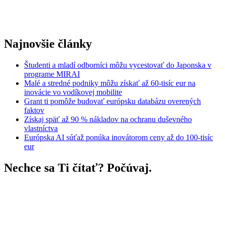
Najnovšie články
Študenti a mladí odborníci môžu vycestovať do Japonska v
programe MIRAI
Malé a stredné podniky môžu získať až 60-tisíc eur na
inovácie vo vodíkovej mobilite
Grant ti pomôže budovať európsku databázu overených
faktov
Získaj späť až 90 % nákladov na ochranu duševného
vlastníctva
Európska AI súťaž ponúka inovátorom ceny až do 100-tisíc
eur
Nechce sa Ti čítať? Počúvaj.