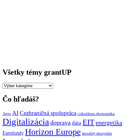
Všetky témy grantUP
Všetky
témy
grantUP
Čo hľadáš?
AI
Cezhraničná spolupráca
Agro
cirkulárna ekonomika
Digitalizácia
EIT
doprava
energetika
dáta
Horizon Europe
Eurofondy
inovačný ekosystém