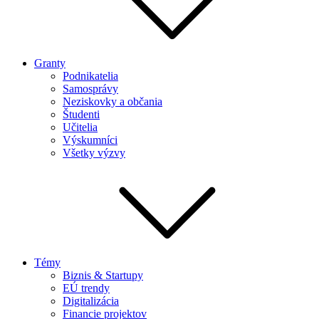
Granty
Podnikatelia
Samosprávy
Neziskovky a občania
Študenti
Učitelia
Výskumníci
Všetky výzvy
Témy
Biznis & Startupy
EÚ trendy
Digitalizácia
Financie projektov