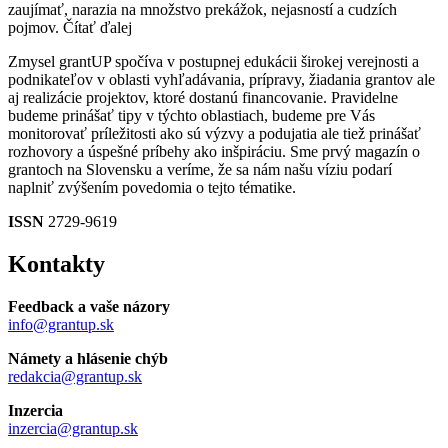
zaujímať, narazia na množstvo prekážok, nejasností a cudzích
pojmov.
Čítať ďalej
Zmysel grantUP spočíva v postupnej edukácii širokej verejnosti a
podnikateľov v oblasti vyhľadávania, prípravy, žiadania grantov ale
aj realizácie projektov, ktoré dostanú financovanie. Pravidelne
budeme prinášať tipy v týchto oblastiach, budeme pre Vás
monitorovať príležitosti ako sú výzvy a podujatia ale tiež prinášať
rozhovory a úspešné príbehy ako inšpiráciu. Sme prvý magazín o
grantoch na Slovensku a veríme, že sa nám našu víziu podarí
naplniť zvýšením povedomia o tejto tématike.
ISSN
2729-9619
Kontakty
Feedback a vaše názory
info@grantup.sk
Námety a hlásenie chýb
redakcia@grantup.sk
Inzercia
inzercia@grantup.sk