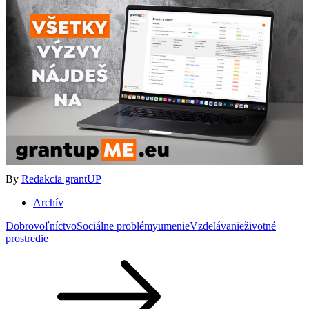
By
Redakcia grantUP
Archív
Dobrovoľníctvo
Sociálne problémy
umenie
Vzdelávanie
životné
prostredie
Navigácia
v
článku