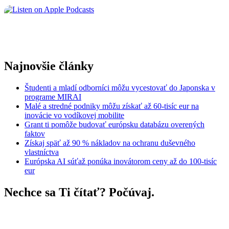
Najnovšie články
Študenti a mladí odborníci môžu vycestovať do Japonska v
programe MIRAI
Malé a stredné podniky môžu získať až 60-tisíc eur na
inovácie vo vodíkovej mobilite
Grant ti pomôže budovať európsku databázu overených
faktov
Získaj späť až 90 % nákladov na ochranu duševného
vlastníctva
Európska AI súťaž ponúka inovátorom ceny až do 100-tisíc
eur
Nechce sa Ti čítať? Počúvaj.