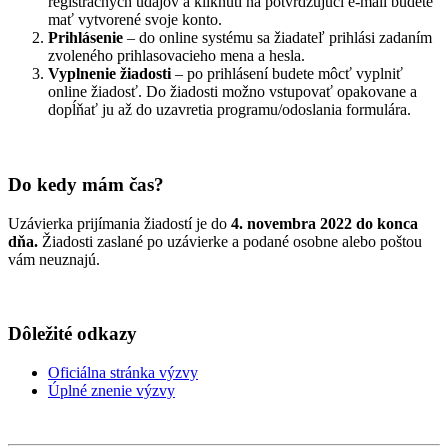
registračných údajov a kliknutí na potvrdzujúci e-mail budete
mať vytvorené svoje konto.
Prihlásenie
– do online systému sa žiadateľ prihlási zadaním
zvoleného prihlasovacieho mena a hesla.
Vyplnenie žiadosti
– po prihlásení budete môcť vyplniť
online žiadosť. Do žiadosti možno vstupovať opakovane a
dopĺňať ju až do uzavretia programu/odoslania formulára.
Do kedy mám čas?
Uzávierka prijímania žiadostí je do
4. novembra 2022 do konca
dňa.
Žiadosti zaslané po uzávierke a podané osobne alebo poštou
vám neuznajú.
Dôležité odkazy
Oficiálna stránka výzvy
Úplné znenie výzvy