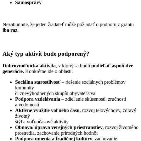
Samosprávy
Nezabudnite, že jeden žiadateľ môže požiadať o podporu z grantu
iba raz.
Aký typ aktivít bude podporený?
Dobrovnoľnícka aktivita
, v ktorej sa budú
podieľať aspoň dve
generácie.
Konkrétne ide o oblasti:
Sociálna starostlivosť
– riešenie sociálnych problémov
komunity
či znevýhodnených skupín obyvateľstva
Podpora vzdelávania
– zdieľanie skúseností, zručností
a vedomostí
Aktívne využitie voľného času
, rozvoj telovýchovy, zdravý
životný
štýl a voľnočasové aktivity
Obnova/ úprava verejných priestranstiev
, rozvoj životného
prostredia, zachovanie prírodných hodnôt
Podpora umenia a tradičnej kultúry
, zachovanie