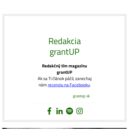
Redakcia
grantUP
Redakčný tím magazínu
grantUP
Ak sa Ti článok páčil, zanechaj
nám
recenziu na Facebooku
.
grantup.sk