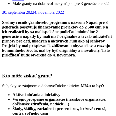
Malé granty na dobrovoľnícky nápad pre 3 generácie 2022
Posted
30. septembra 2022
4. novembra 2022
on
Siedmy ročník grantového programu s názvom Nápad pre 3
generácie poskytuje financovanie projektov do 2 500 eur. Na
ich realizácii by sa mali spoločne podieľať minimálne 2
generácie a nápady by mali mať originálne a trvalo udržateľné
prínosy pre deti, mladých a aktívnych ľudí ako aj seniorov.
Projekt by mal prispievať k zbližovaniu obyvateľov a rozvoju
komunitného života, mal by byť originálny a inovatívny. Táto
príležitosť bude otvorená do 4. novembra.
Kto môže získať grant?
Subjekty so záujmom o dobrovoľnícke aktivity.
Môžu to byť:
Aktívni občania a iniciatívy
Verejnoprospešné organizácie (neziskové organizácie,
občianske združenia, nadácie…)
Školy, škôlky, zariadenia pre seniorov, krízové centrá,
centrá voľného času