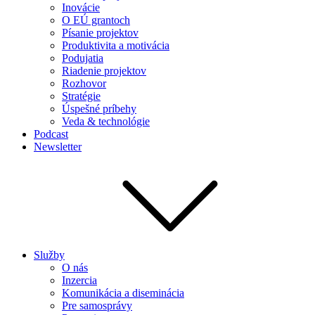
Inovácie
O EÚ grantoch
Písanie projektov
Produktivita a motivácia
Podujatia
Riadenie projektov
Rozhovor
Stratégie
Úspešné príbehy
Veda & technológie
Podcast
Newsletter
Služby
O nás
Inzercia
Komunikácia a diseminácia
Pre samosprávy