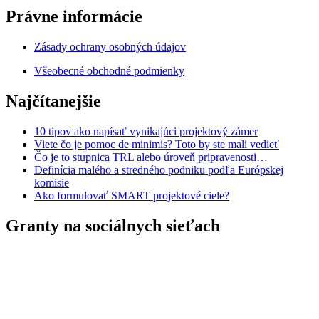
Právne informácie
Zásady ochrany osobných údajov
Všeobecné obchodné podmienky
Najčítanejšie
10 tipov ako napísať vynikajúci projektový zámer
Viete čo je pomoc de minimis? Toto by ste mali vedieť
Čo je to stupnica TRL alebo úroveň pripravenosti…
Definícia malého a stredného podniku podľa Európskej
komisie
Ako formulovať SMART projektové ciele?
Granty na sociálnych sieťach