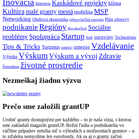
Inovácia
Kaskádové projekty
klíma
Interreg
Kultúra
MSP
malé granty
mestá
mobilita
Networking
Plán obnovy
Obehová ekonomika
obnoviteľná energia
Regióny
podnikanie
Sociálne
SlovakiaTech
Startup
problémy
Spolupráca
suroviny
Technológie
Stáž
Vzdelávanie
Tips & Tricks
umenie
Turizmus
umelci
Výskum
Výskum a vývoj
Zdravie
Výroba
životné prostredie
Štipendium
Nezmeškaj žiadnu výzvu
Prečo sme založili grantUP
Urobiť granty dostupnými pre každého – to je naša vízia, s ktorou
sme zakladali magazín grantUP. Bežní ľudia a podnikatelia vo
väčšine prípadov netušia nič o výhodách a možnostiach grantov – a
to zďaleka nemyslíme len eurofondy. Ak sa aj o granty začnú