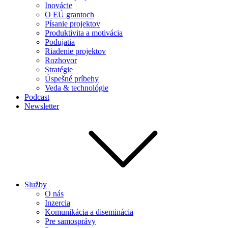
Inovácie
O EÚ grantoch
Písanie projektov
Produktivita a motivácia
Podujatia
Riadenie projektov
Rozhovor
Stratégie
Úspešné príbehy
Veda & technológie
Podcast
Newsletter
Služby
O nás
Inzercia
Komunikácia a diseminácia
Pre samosprávy