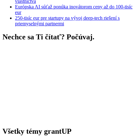
vlastníctva
Európska AI súťaž ponúka inovátorom ceny až do 100-tisíc
eur
250-tisíc eur pre startupy na vývoj deep-tech riešení s
priemyselnými partnermi
Nechce sa Ti čítať? Počúvaj.
Všetky témy grantUP