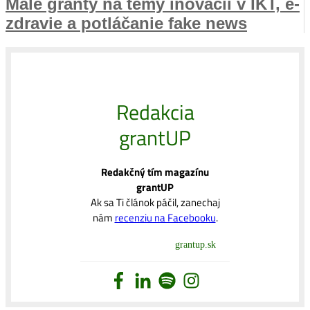
Malé granty na témy inovácií v IKT, e-
zdravie a potláčanie fake news
Redakcia
grantUP
Redakčný tím magazínu
grantUP
Ak sa Ti článok páčil, zanechaj
nám
recenziu na Facebooku
.
grantup.sk