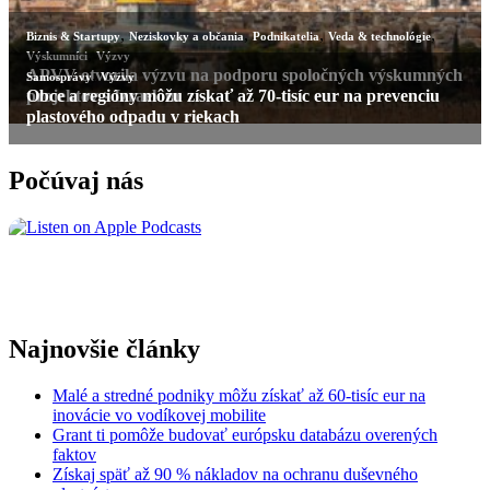
,
,
,
,
Biznis & Startupy
Neziskovky a občania
Podnikatelia
Veda & technológie
,
Výskumníci
Výzvy
APVV otvorila výzvu na podporu spoločných výskumných
,
Samosprávy
Výzvy
projektov s Izraelom
Obce a regióny môžu získať až 70-tisíc eur na prevenciu
plastového odpadu v riekach
Počúvaj nás
Najnovšie články
Malé a stredné podniky môžu získať až 60-tisíc eur na
inovácie vo vodíkovej mobilite
Grant ti pomôže budovať európsku databázu overených
faktov
Získaj späť až 90 % nákladov na ochranu duševného