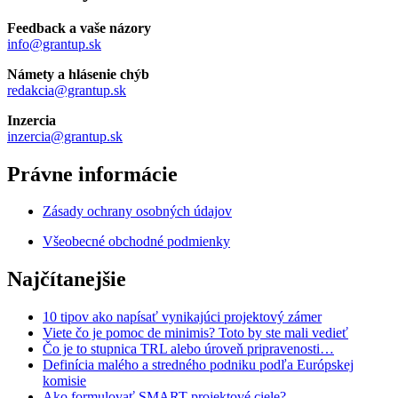
Feedback a vaše názory
info@grantup.sk
Námety a hlásenie chýb
redakcia@grantup.sk
Inzercia
inzercia@grantup.sk
Právne informácie
Zásady ochrany osobných údajov
Všeobecné obchodné podmienky
Najčítanejšie
10 tipov ako napísať vynikajúci projektový zámer
Viete čo je pomoc de minimis? Toto by ste mali vedieť
Čo je to stupnica TRL alebo úroveň pripravenosti…
Definícia malého a stredného podniku podľa Európskej
komisie
Ako formulovať SMART projektové ciele?