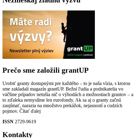
Nezmeškaj žiadnu výzvu
Prečo sme založili grantUP
Urobiť granty dostupnými pre každého – to je naša vízia, s ktorou
sme zakladali magazín grantUP. Bežní ľudia a podnikatelia vo
väčšine prípadov netušia nič o výhodách a možnostiach grantov – a
to zďaleka nemyslíme len eurofondy. Ak sa aj o granty začnú
zaujímať, narazia na množstvo prekážok, nejasností a cudzích
pojmov.
Čítať ďalej
ISSN
2729-9619
Kontakty