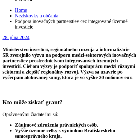
Home
Neziskovky a občania
Podpora inovačných partnerstiev cez integrované územné
investície
Posted
28. júna 2024
on
Ministerstvo investícií, regionálneho rozvoja a informatizácie
SR zverejnilo výzvu na podporu medzi-sektorových inovačných
partnerstiev prostredníctvom integrovaných územných
investícií. Cieľom výzvy je podporiť spoluprácu medzi rôznymi
sektormi a zlepšiť regionálny rozvoj. Výzva sa uzavrie po
vyčerpaní alokovanej sumy, ktorá je vo výške 20 miliónov eur.
Kto môže získať grant?
Oprávnenými žiadateľmi sú:
Záujmové združenia právnických osôb,
Vyššie územné celky s výnimkou Bratislavského
samosprávneho kraja,