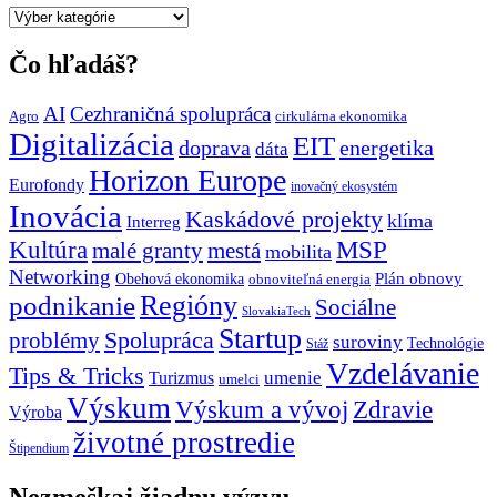
Všetky
témy
grantUP
Čo hľadáš?
AI
Cezhraničná spolupráca
Agro
cirkulárna ekonomika
Digitalizácia
EIT
doprava
energetika
dáta
Horizon Europe
Eurofondy
inovačný ekosystém
Inovácia
Kaskádové projekty
klíma
Interreg
Kultúra
MSP
malé granty
mestá
mobilita
Networking
Plán obnovy
Obehová ekonomika
obnoviteľná energia
Regióny
podnikanie
Sociálne
SlovakiaTech
Startup
problémy
Spolupráca
suroviny
Technológie
Stáž
Vzdelávanie
Tips & Tricks
umenie
Turizmus
umelci
Výskum
Výskum a vývoj
Zdravie
Výroba
životné prostredie
Štipendium