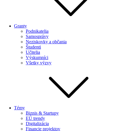
Granty
Podnikatelia
Samosprávy
Neziskovky a občania
Študenti
Učitelia
Výskumníci
Všetky výzvy
Témy
Biznis & Startupy
EÚ trendy
Digitalizácia
Financie projektov