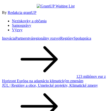
By
Redakcia grantUP
Neziskovky a občania
Samosprávy
Výzvy
Inovácia
Partnerstvá
regionálny rozvoj
Regióny
Spolupráca
Navigácia
v
článku
123 miliónov eur z
Horizont Európa na adaptáciu klimatickým zmenám
JÚL | Regióny a obce, Umelecké projekty, Klimatické zmeny