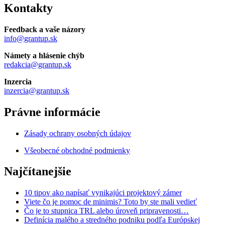
Kontakty
Feedback a vaše názory
info@grantup.sk
Námety a hlásenie chýb
redakcia@grantup.sk
Inzercia
inzercia@grantup.sk
Právne informácie
Zásady ochrany osobných údajov
Všeobecné obchodné podmienky
Najčítanejšie
10 tipov ako napísať vynikajúci projektový zámer
Viete čo je pomoc de minimis? Toto by ste mali vedieť
Čo je to stupnica TRL alebo úroveň pripravenosti…
Definícia malého a stredného podniku podľa Európskej