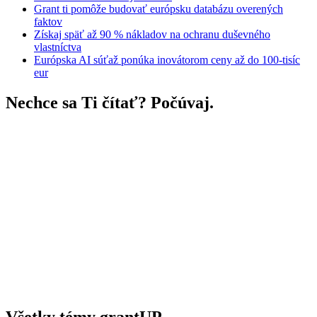
Grant ti pomôže budovať európsku databázu overených
faktov
Získaj späť až 90 % nákladov na ochranu duševného
vlastníctva
Európska AI súťaž ponúka inovátorom ceny až do 100-tisíc
eur
Nechce sa Ti čítať? Počúvaj.
Všetky témy grantUP