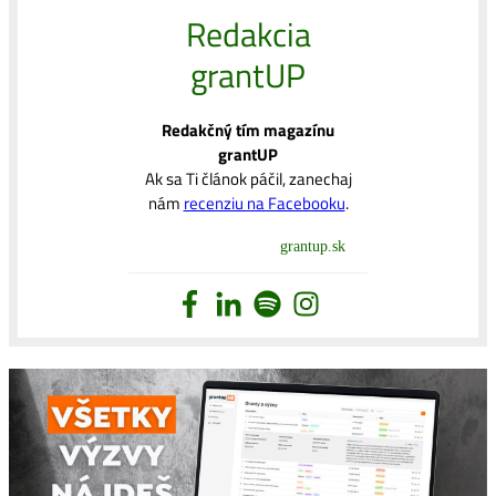
Redakcia
grantUP
Redakčný tím magazínu
grantUP
Ak sa Ti článok páčil, zanechaj
nám
recenziu na Facebooku
.
grantup.sk