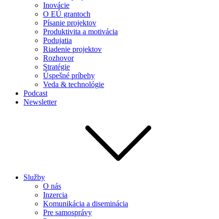
Inovácie
O EÚ grantoch
Písanie projektov
Produktivita a motivácia
Podujatia
Riadenie projektov
Rozhovor
Stratégie
Úspešné príbehy
Veda & technológie
Podcast
Newsletter
Služby
O nás
Inzercia
Komunikácia a diseminácia
Pre samosprávy