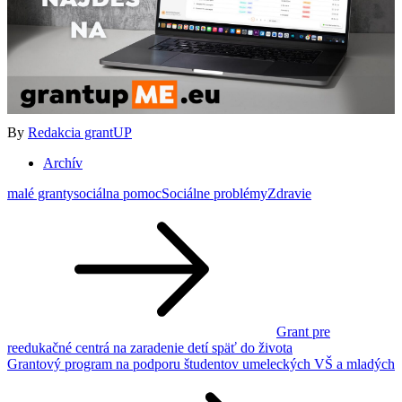
By
Redakcia grantUP
Archív
malé granty
sociálna pomoc
Sociálne problémy
Zdravie
Navigácia
v
článku
Grant pre
reedukačné centrá na zaradenie detí späť do života
Grantový program na podporu študentov umeleckých VŠ a mladých