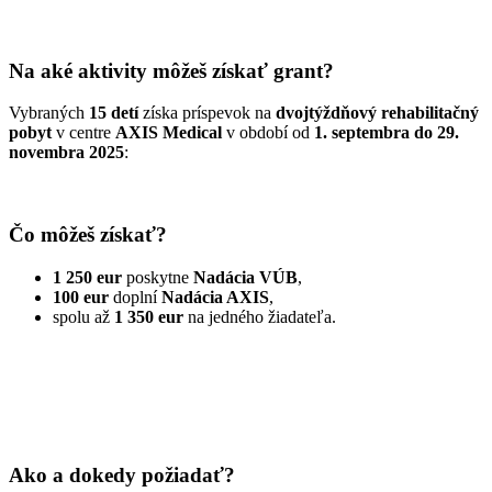
Na aké aktivity môžeš získať grant?
Vybraných
15 detí
získa príspevok na
dvojtýždňový rehabilitačný
pobyt
v centre
AXIS Medical
v období od
1. septembra do 29.
novembra 2025
:
Čo môžeš získať?
1 250 eur
poskytne
Nadácia VÚB
,
100 eur
doplní
Nadácia AXIS
,
spolu až
1 350 eur
na jedného žiadateľa.
Ako a dokedy požiadať?