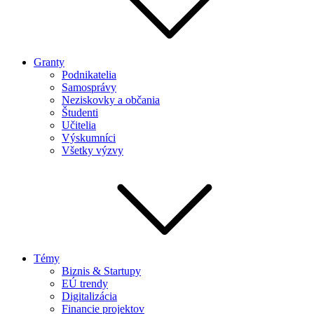
Granty
Podnikatelia
Samosprávy
Neziskovky a občania
Študenti
Učitelia
Výskumníci
Všetky výzvy
Témy
Biznis & Startupy
EÚ trendy
Digitalizácia
Financie projektov