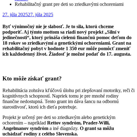
Rehabilitačný grant pre deti so zriedkavými ochoreniami
Posted
27. júla 2025
27. júla 2025
on
Byť výnimočný nie je slabosť. Je to sila, ktorú chceme
podporiť. Aj týmto mottom sa riadi nový projekt „Silní v
jedinečnosti“, ktorý prináša cielenú finančnú pomoc deťom do
18 rokov so zriedkavými a genetickými ochoreniami. Grant na
rehabilitačný pobyt v hodnote 1 350 eur môže pomôcť zmeniť
ich každodenný život. Žiadosť je možné podať do 17. augusta.
Kto môže získať grant?
Rehabilitácia zohráva kľúčovú úlohu pri zlepšovaní motoriky, reči či
kognitívnych schopností. Napriek tomu je pre mnohé rodiny
finančne nedostupná. Tento grant im dáva šancu na odbornú
starostlivosť, ktorú ich dieťa potrebuje.
Projekt je určený pre deti so zriedkavým alebo genetickým
ochorením – napríklad
Rettov syndróm, Prader-Willi,
Angelmanov syndróm
a iné diagnózy.
O grant sa môžu
uchádzať rodiny z celého Slovenska.