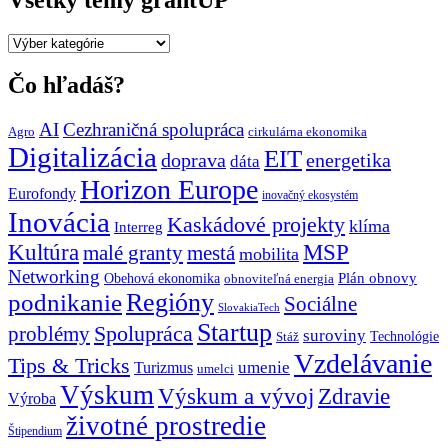
Všetky
témy
grantUP
Čo hľadáš?
AI
Cezhraničná spolupráca
Agro
cirkulárna ekonomika
Digitalizácia
EIT
doprava
energetika
dáta
Horizon Europe
Eurofondy
inovačný ekosystém
Inovácia
Kaskádové projekty
klíma
Interreg
Kultúra
MSP
malé granty
mestá
mobilita
Networking
Plán obnovy
Obehová ekonomika
obnoviteľná energia
Regióny
podnikanie
Sociálne
SlovakiaTech
Startup
problémy
Spolupráca
suroviny
Technológie
Stáž
Vzdelávanie
Tips & Tricks
umenie
Turizmus
umelci
Výskum
Výskum a vývoj
Zdravie
Výroba
životné prostredie
Štipendium