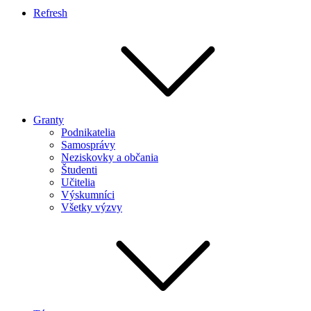
Refresh
Granty
Podnikatelia
Samosprávy
Neziskovky a občania
Študenti
Učitelia
Výskumníci
Všetky výzvy