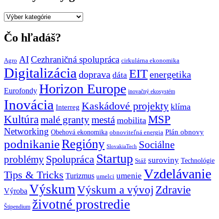
Všetky
témy
grantUP
Čo hľadáš?
AI
Cezhraničná spolupráca
Agro
cirkulárna ekonomika
Digitalizácia
EIT
doprava
energetika
dáta
Horizon Europe
Eurofondy
inovačný ekosystém
Inovácia
Kaskádové projekty
klíma
Interreg
Kultúra
MSP
malé granty
mestá
mobilita
Networking
Plán obnovy
Obehová ekonomika
obnoviteľná energia
Regióny
podnikanie
Sociálne
SlovakiaTech
Startup
problémy
Spolupráca
suroviny
Technológie
Stáž
Vzdelávanie
Tips & Tricks
umenie
Turizmus
umelci
Výskum
Výskum a vývoj
Zdravie
Výroba
životné prostredie
Štipendium