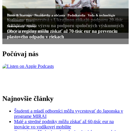
Počúvaj nás
Najnovšie články
Študenti a mladí odborníci môžu vycestovať do Japonska v
programe MIRAI
Malé a stredné podniky môžu získať až 60-tisíc eur na
inovácie vo vodíkovej mobilite