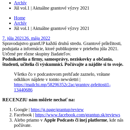
Archív
Júl vol.1 | Aktuálne grantové výzvy 2021
Home
Archív
Júl vol.1 | Aktuálne grantové výzvy 2021
Posted
7. júla 2021
26. mája 2022
on
Spravodajstvo grantUP každú druhú stredu. Grantové príležitosti,
podujatia a informácie, ktoré publikujeme v priebehu júla 2021.
Určené pre rôzne skupiny žiadateľov.
Podnikatelia a firmy, samosprávy, neziskovky a občania,
študenti, učitelia či výskumníci. Počúvajte a nájdite si to svoje.
Všetko čo v podcastovom prehľade zaznelo, vrátane
odklikov nájdete v tomto newslettri |
https://mailchi.mp/58296352c2ac/grantov-prleitosti1-
13440686
RECENZIU nám môžete nechať na:
Google |
https://g.page/grantup/review
Facebook |
https://www.facebook.com/grantup.sk/reviews
Alebo priamo v
Apple Podcasts či inej platforme
, kde nás
počúvate.