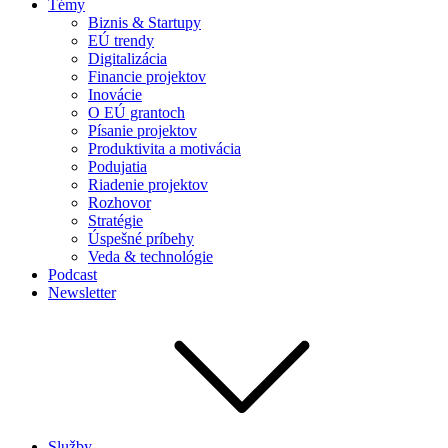
Témy
Biznis & Startupy
EÚ trendy
Digitalizácia
Financie projektov
Inovácie
O EÚ grantoch
Písanie projektov
Produktivita a motivácia
Podujatia
Riadenie projektov
Rozhovor
Stratégie
Úspešné príbehy
Veda & technológie
Podcast
Newsletter
Služby