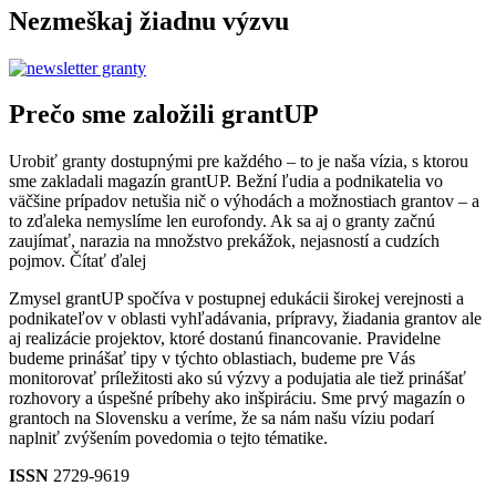
Nezmeškaj žiadnu výzvu
Prečo sme založili grantUP
Urobiť granty dostupnými pre každého – to je naša vízia, s ktorou
sme zakladali magazín grantUP. Bežní ľudia a podnikatelia vo
väčšine prípadov netušia nič o výhodách a možnostiach grantov – a
to zďaleka nemyslíme len eurofondy. Ak sa aj o granty začnú
zaujímať, narazia na množstvo prekážok, nejasností a cudzích
pojmov.
Čítať ďalej
Zmysel grantUP spočíva v postupnej edukácii širokej verejnosti a
podnikateľov v oblasti vyhľadávania, prípravy, žiadania grantov ale
aj realizácie projektov, ktoré dostanú financovanie. Pravidelne
budeme prinášať tipy v týchto oblastiach, budeme pre Vás
monitorovať príležitosti ako sú výzvy a podujatia ale tiež prinášať
rozhovory a úspešné príbehy ako inšpiráciu. Sme prvý magazín o
grantoch na Slovensku a veríme, že sa nám našu víziu podarí
naplniť zvýšením povedomia o tejto tématike.
ISSN
2729-9619