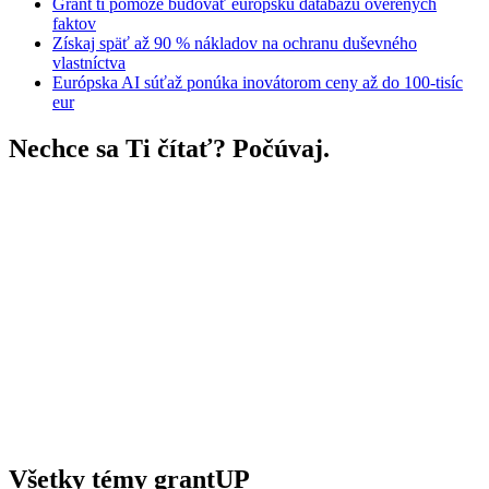
Grant ti pomôže budovať európsku databázu overených
faktov
Získaj späť až 90 % nákladov na ochranu duševného
vlastníctva
Európska AI súťaž ponúka inovátorom ceny až do 100-tisíc
eur
Nechce sa Ti čítať? Počúvaj.
Všetky témy grantUP