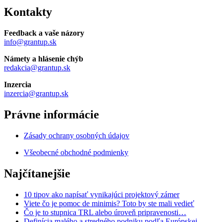
Kontakty
Feedback a vaše názory
info@grantup.sk
Námety a hlásenie chýb
redakcia@grantup.sk
Inzercia
inzercia@grantup.sk
Právne informácie
Zásady ochrany osobných údajov
Všeobecné obchodné podmienky
Najčítanejšie
10 tipov ako napísať vynikajúci projektový zámer
Viete čo je pomoc de minimis? Toto by ste mali vedieť
Čo je to stupnica TRL alebo úroveň pripravenosti…
Definícia malého a stredného podniku podľa Európskej