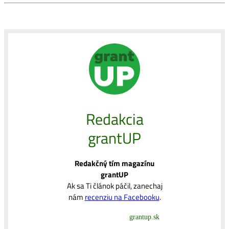
Redakcia
grantUP
Redakčný tím magazínu
grantUP
Ak sa Ti článok páčil, zanechaj
nám
recenziu na Facebooku
.
grantup.sk