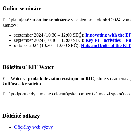
Online semináre
EIT plánuje
sériu online seminárov
v septembri a októbri 2024, zam
grantov:
september 2024 (10:30 – 12:00 SEČ):
Innovating with the EI
september 2024 (10:30 – 12:00 SEČ):
Key EIT activities – E
október 2024 (10:30 – 12:00 SEČ):
Nuts and bolts of the EI
Dôležitosť EIT Water
EIT Water sa
pridá k deviatim existujúcim KIC
, ktoré sa zameriav
kultúra a kreativita
.
EIT podporuje dynamické celoeurópske partnerstvá medzi spoločnosťa
Dôležité odkazy
Oficiálny web výzvy