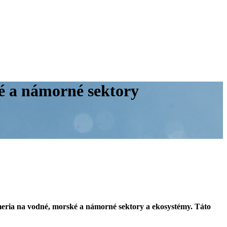
é a námorné sektory
ameria na vodné, morské a námorné sektory a ekosystémy. Táto