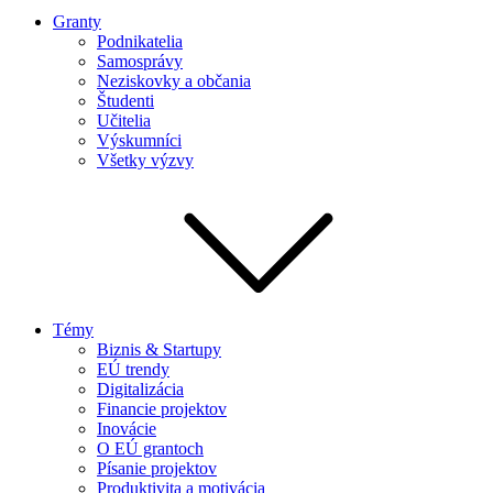
Granty
Podnikatelia
Samosprávy
Neziskovky a občania
Študenti
Učitelia
Výskumníci
Všetky výzvy
Témy
Biznis & Startupy
EÚ trendy
Digitalizácia
Financie projektov
Inovácie
O EÚ grantoch
Písanie projektov
Produktivita a motivácia