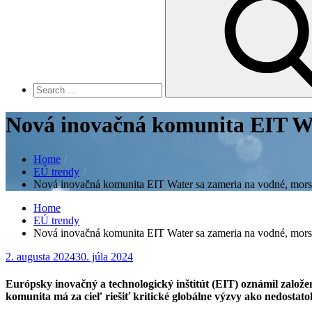
for:
Nová inovačná komunita EIT Wa
Home
EÚ trendy
Nová inovačná komunita EIT Water sa zameria na vodné, mors
Home
EÚ trendy
Nová inovačná komunita EIT Water sa zameria na vodné, mors
Posted
2. augusta 2024
30. júla 2024
on
Európsky inovačný a technologický inštitút (EIT) oznámil založ
komunita má za cieľ riešiť kritické globálne výzvy ako nedostat