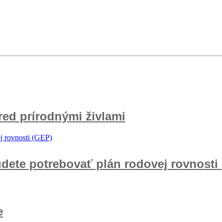
pred prírodnými živlami
udete potrebovať plán rodovej rovnosti
e