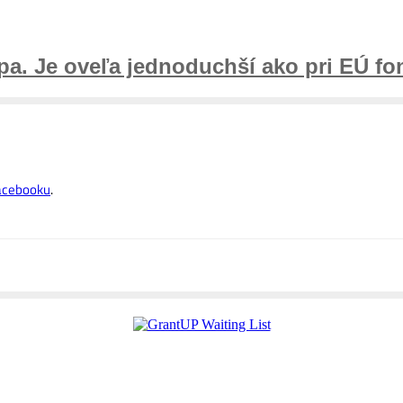
ópa. Je oveľa jednoduchší ako pri EÚ f
Facebooku
.