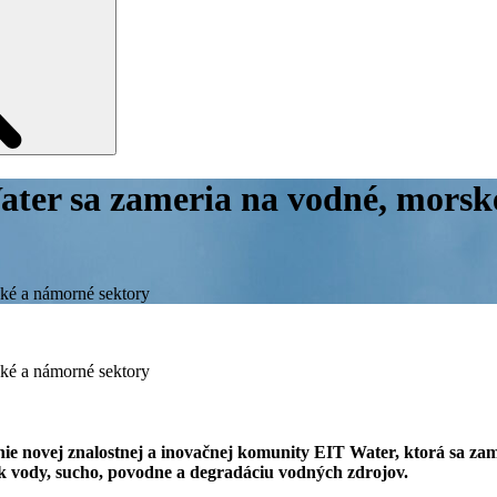
ter sa zameria na vodné, morsk
ké a námorné sektory
ké a námorné sektory
enie novej znalostnej a inovačnej komunity EIT Water, ktorá sa z
ok vody, sucho, povodne a degradáciu vodných zdrojov.