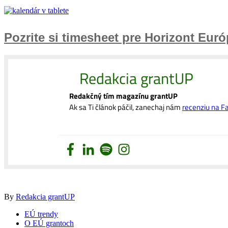
Pozrite si timesheet pre Horizont Eur
Redakcia grantUP
Redakčný tím magazínu grantUP
Ak sa Ti článok páčil, zanechaj nám
recenziu na 
By
Redakcia grantUP
EÚ trendy
O EÚ grantoch