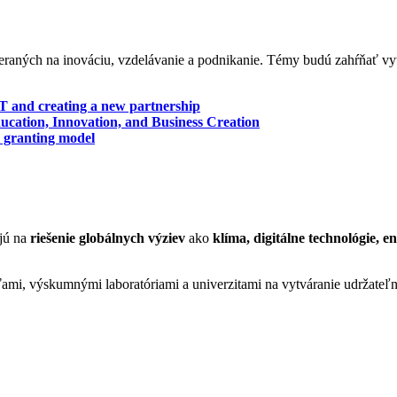
eraných na inováciu, vzdelávanie a podnikanie. Témy budú zahŕňať vyt
T and creating a new partnership
ducation, Innovation, and Business Creation
T granting model
ajú na
riešenie globálnych výziev
ako
klíma, digitálne technológie, e
mi, výskumnými laboratóriami a univerzitami na vytváranie udržateľn