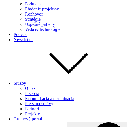
Podujatia
Riadenie projektov
Rozhovor
Stratégie
Úspešné príbehy
Veda & technológie
Podcast
Newsletter
Služby
O nás
Inzercia
Komunikácia a diseminácia
Pre samosprávy
Partneri
Projekty
Grantový portál
Search