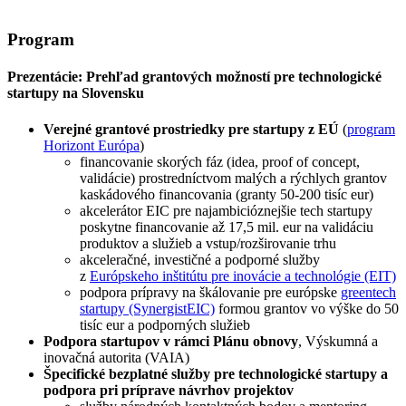
Program
Prezentácie: Prehľad grantových možností pre technologické
startupy na Slovensku
Verejné grantové prostriedky pre startupy z EÚ
(
program
Horizont Európa
)
financovanie skorých fáz (idea, proof of concept,
validácie) prostredníctvom malých a rýchlych grantov
kaskádového financovania (granty 50-200 tisíc eur)
akcelerátor EIC pre najambicióznejšie tech startupy
poskytne financovanie až 17,5 mil. eur na validáciu
produktov a služieb a vstup/rozširovanie trhu
akceleračné, investičné a podporné služby
z
Európskeho inštitútu pre inovácie a technológie (EIT)
podpora prípravy na škálovanie pre európske
greentech
startupy (SynergistEIC)
formou grantov vo výške do 50
tisíc eur a podporných služieb
Podpora startupov v rámci Plánu obnovy
, Výskumná a
inovačná autorita
(VAIA)
Špecifické bezplatné služby pre technologické startupy a
podpora pri príprave návrhov projektov