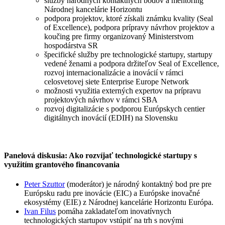
služby národných kontaktných bodov a mentoring
Národnej kancelárie Horizontu
podpora projektov, ktoré získali známku kvality (Seal
of Excellence), podpora prípravy návrhov projektov a
koučing pre firmy organizovaný Ministerstvom
hospodárstva SR
špecifické služby pre technologické startupy, startupy
vedené ženami a podpora držiteľov Seal of Excellence,
rozvoj internacionalizácie a inovácií v rámci
celosvetovej siete Enterprise Europe Network
možnosti využitia externých expertov na prípravu
projektových návrhov v rámci SBA
rozvoj digitalizácie s podporou Európskych centier
digitálnych inovácií (EDIH) na Slovensku
Panelová diskusia: Ako rozvíjať technologické startupy s
využitím grantového financovania
Peter Szuttor
(moderátor) je národný kontaktný bod pre pre
Európsku radu pre inovácie (EIC) a Európske inovačné
ekosystémy (EIE) z Národnej kancelárie Horizontu Európa.
Ivan Filus
pomáha zakladateľom inovatívnych
technologických startupov vstúpiť na trh s novými