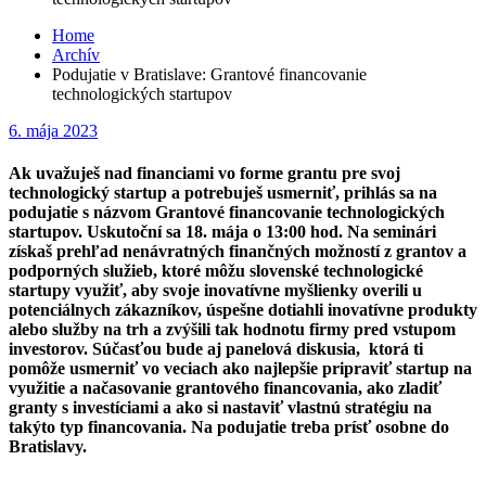
Home
Archív
Podujatie v Bratislave: Grantové financovanie
technologických startupov
Posted
6. mája 2023
on
Ak uvažuješ nad financiami vo forme grantu pre svoj
technologický startup a potrebuješ usmerniť, prihlás sa na
podujatie s názvom Grantové financovanie technologických
startupov. Uskutoční sa 18. mája o 13:00 hod. Na seminári
získaš prehľad nenávratných finančných možností z grantov a
podporných služieb, ktoré môžu slovenské technologické
startupy využiť, aby svoje inovatívne myšlienky overili u
potenciálnych zákazníkov, úspešne dotiahli inovatívne produkty
alebo služby na trh a zvýšili tak hodnotu firmy pred vstupom
investorov. Súčasťou bude aj panelová diskusia, ktorá ti
pomôže usmerniť vo veciach ako najlepšie pripraviť startup na
využitie a načasovanie grantového financovania, ako zladiť
granty s investíciami a ako si nastaviť vlastnú stratégiu na
takýto typ financovania. Na podujatie treba prísť osobne do
Bratislavy.