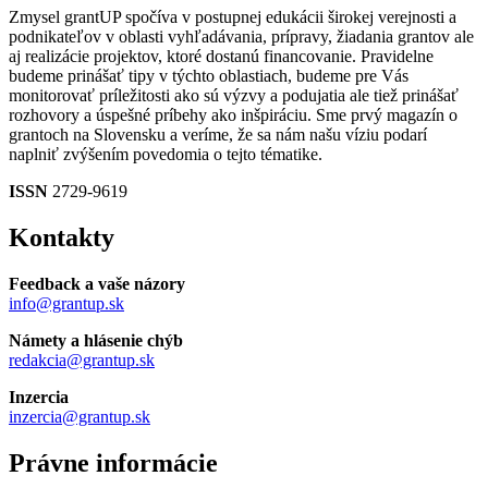
Zmysel grantUP spočíva v postupnej edukácii širokej verejnosti a
podnikateľov v oblasti vyhľadávania, prípravy, žiadania grantov ale
aj realizácie projektov, ktoré dostanú financovanie. Pravidelne
budeme prinášať tipy v týchto oblastiach, budeme pre Vás
monitorovať príležitosti ako sú výzvy a podujatia ale tiež prinášať
rozhovory a úspešné príbehy ako inšpiráciu. Sme prvý magazín o
grantoch na Slovensku a veríme, že sa nám našu víziu podarí
naplniť zvýšením povedomia o tejto tématike.
ISSN
2729-9619
Kontakty
Feedback a vaše názory
info@grantup.sk
Námety a hlásenie chýb
redakcia@grantup.sk
Inzercia
inzercia@grantup.sk
Právne informácie