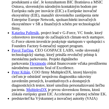
produktami a rásť. Je konzultantom BIC Bratislava a MSIC
Ostrava, slovenským národným kontaktným bodom pre
Európsku radu pre inovácie (EIC) a Európske inovačné
ekosystémy (EIE), manažér slovenského zastúpenia siete
Enterprise Europe Network, spoluarchitekt inovačných
ekosystémov v SR a finančných schém pre technologické
firmy.
Katarína Paštrnák
, project lead v G-Force, VC fonde, ktorý
celosvetovo investuje do začínajúcich climate-tech startupov.
G-Force okrem investície poskytuje startupom v spolupráci s
Founders Factory 6-mesačný support program.
Pavol Turčina
, CEO GOSPACE LABS, vedie slovenský
technologický startup, ktorý prináša revolučný prístup k
mestskému parkovaniu. Projekt digitálneho
parkovania
Fleximodo
získal financovanie vďaka prestížnemu
národnému oceneniu Seal of Excellence.
Peter Kilián
, COO firmy MultiplexDX, ktorej hlavným
cieľom je odstrániť nesprávnu diagnostiku rakoviny
zavedením presných, kvantitatívnych a dostupných
diagnostických testov, ktoré umožnia personalizovanú liečbu
pacienta.
MultiplexDX
je prvou slovenskou firmou, ktorá
získala európsky grant EIC Accelerator v pilotnej schéme EK.
predstaviteľ/ka Výskumnej a inovačnej autority (VAIA)