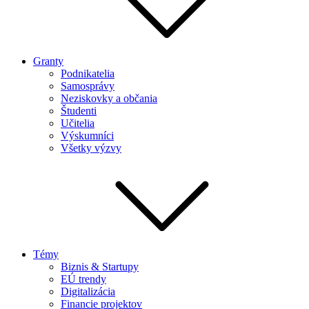
Granty
Podnikatelia
Samosprávy
Neziskovky a občania
Študenti
Učitelia
Výskumníci
Všetky výzvy
Témy
Biznis & Startupy
EÚ trendy
Digitalizácia
Financie projektov