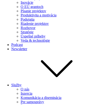
Inovácie
O EÚ grantoch
Písanie projektov
Produktivita a motivácia
Podujatia
Riadenie projektov
Rozhovor
Stratégie
Úspešné príbehy
Veda & technológie
Podcast
Newsletter
Služby
O nás
Inzercia
Komunikácia a diseminácia
Pre samosprávy