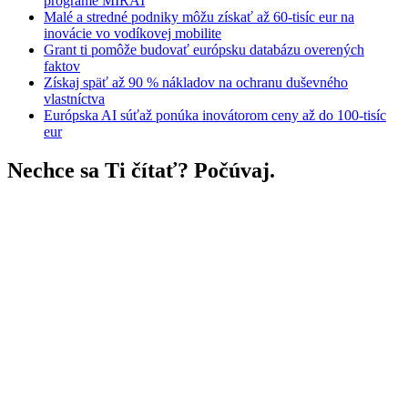
programe MIRAI
Malé a stredné podniky môžu získať až 60-tisíc eur na
inovácie vo vodíkovej mobilite
Grant ti pomôže budovať európsku databázu overených
faktov
Získaj späť až 90 % nákladov na ochranu duševného
vlastníctva
Európska AI súťaž ponúka inovátorom ceny až do 100-tisíc
eur
Nechce sa Ti čítať? Počúvaj.