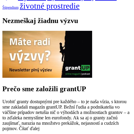
životné prostredie
Štipendium
Nezmeškaj žiadnu výzvu
Prečo sme založili grantUP
Urobiť granty dostupnými pre každého – to je naša vízia, s ktorou
sme zakladali magazín grantUP. Bežní ľudia a podnikatelia vo
väčšine prípadov netušia nič o výhodách a možnostiach grantov – a
to zďaleka nemyslíme len eurofondy. Ak sa aj o granty začnú
zaujímať, narazia na množstvo prekážok, nejasností a cudzích
pojmov.
Čítať ďalej