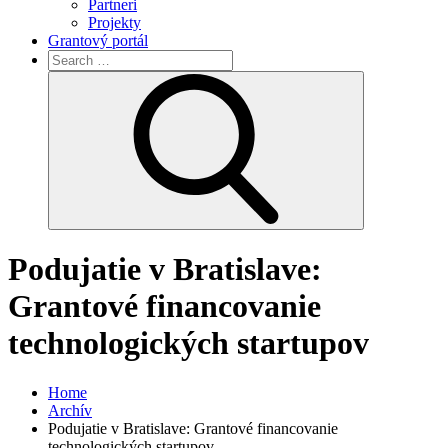
Partneri
Projekty
Grantový portál
Search
for:
Search
Podujatie v Bratislave:
Grantové financovanie
technologických startupov
Home
Archív
Podujatie v Bratislave: Grantové financovanie
technologických startupov