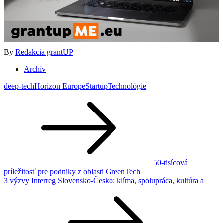
By
Redakcia grantUP
Archív
deep-tech
Horizon Europe
Startup
Technológie
Navigácia
v
článku
50-tisícová
príležitosť pre podniky z oblasti GreenTech
3 výzvy Interreg Slovensko-Česko: klíma, spolupráca, kultúra a