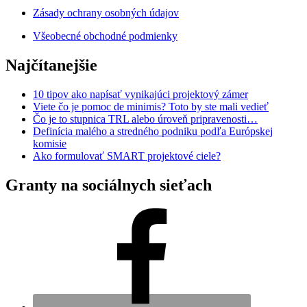
Zásady ochrany osobných údajov
Všeobecné obchodné podmienky
Najčítanejšie
10 tipov ako napísať vynikajúci projektový zámer
Viete čo je pomoc de minimis? Toto by ste mali vedieť
Čo je to stupnica TRL alebo úroveň pripravenosti…
Definícia malého a stredného podniku podľa Európskej
komisie
Ako formulovať SMART projektové ciele?
Granty na sociálnych sieťach