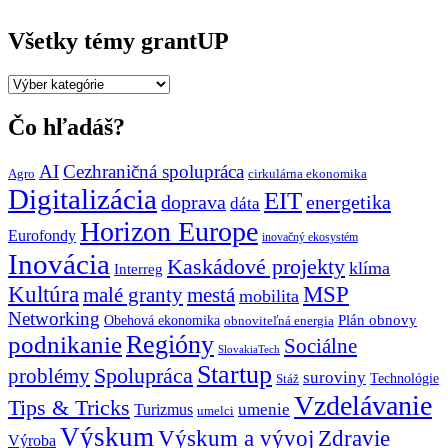
Všetky témy grantUP
Všetky
témy
grantUP
Čo hľadáš?
AI
Cezhraničná spolupráca
Agro
cirkulárna ekonomika
Digitalizácia
EIT
doprava
energetika
dáta
Horizon Europe
Eurofondy
inovačný ekosystém
Inovácia
Kaskádové projekty
klíma
Interreg
Kultúra
MSP
malé granty
mestá
mobilita
Networking
Plán obnovy
Obehová ekonomika
obnoviteľná energia
Regióny
podnikanie
Sociálne
SlovakiaTech
Startup
problémy
Spolupráca
suroviny
Technológie
Stáž
Vzdelávanie
Tips & Tricks
umenie
Turizmus
umelci
Výskum
Výskum a vývoj
Zdravie
Výroba