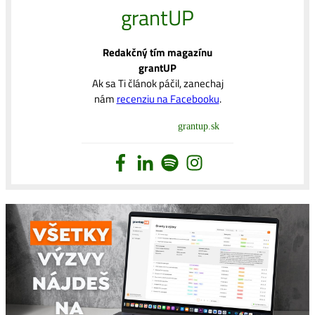
grantUP
Redakčný tím magazínu
grantUP
Ak sa Ti článok páčil, zanechaj
nám
recenziu na Facebooku
.
grantup.sk