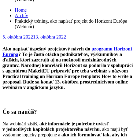
Home
Archív
Praktický tréning, ako napísať projekt do Horizont Európa
(Webinár)
Posted
5. októbra 2022
13. októbra 2022
on
Ako napísať úspešný projektový návrh do
programu Horizont
Európa
? To je častá otázka podnikateľov, výskumníkov a
ďalších, ktorí zazerajú aj na možnosti medzinárodných
grantov. Národnej kancelárii Horizont sa podarilo v spolupráci
s agentúrou MakeitEU pripraviť pre teba webinár s názvom
Practical training on Horizon Europe template: How to write a
proposal. Bude sa konať 13. októbra prostredníctvom online
webinára v anglickom jazyku.
Čo sa naučíš?
Na webinári zistíš,
aké informácie je potrebné uviesť
v jednotlivých kapitolách projektového návrhu
, ako majú byť
vzájomne logicky prepojené a
ako ich formulovať tak, aby ich