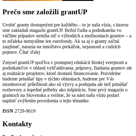
Prečo sme založili grantUP
Urobiť granty dostupnými pre každého – to je naša vízia, s ktorou
sme zakladali magazín grantUP. Bežní ľudia a podnikatelia vo
väčšine prípadov netušia nič o výhodách a možnostiach grantov – a
to zďaleka nemyslíme len eurofondy. Ak sa aj o granty začnú
zaujímať, narazia na množstvo prekážok, nejasností a cudzích
pojmov.
Čítať ďalej
Zmysel grantUP spočíva v postupnej edukácii širokej verejnosti a
podnikateľov v oblasti vyhľadávania, prípravy, žiadania grantov ale
aj realizácie projektov, ktoré dostanú financovanie. Pravidelne
budeme prinášať tipy v týchto oblastiach, budeme pre Vás
monitorovať príležitosti ako sú výzvy a podujatia ale tiež prinášať
rozhovory a úspešné príbehy ako inšpiráciu. Sme prvý magazín o
grantoch na Slovensku a veríme, že sa nám našu víziu podarí
naplniť zvýšením povedomia o tejto tématike.
ISSN
2729-9619
Kontakty