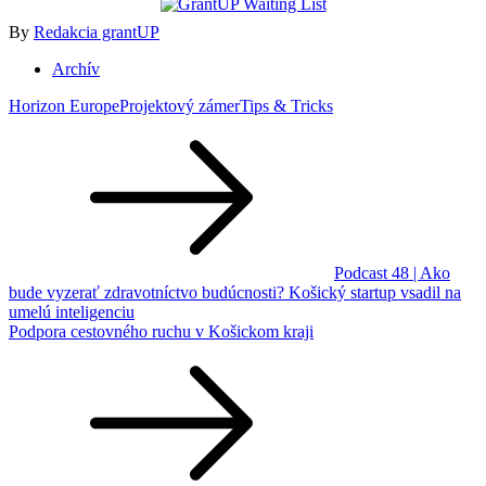
By
Redakcia grantUP
Archív
Horizon Europe
Projektový zámer
Tips & Tricks
Navigácia
v
článku
Podcast 48 | Ako
bude vyzerať zdravotníctvo budúcnosti? Košický startup vsadil na
umelú inteligenciu
Podpora cestovného ruchu v Košickom kraji