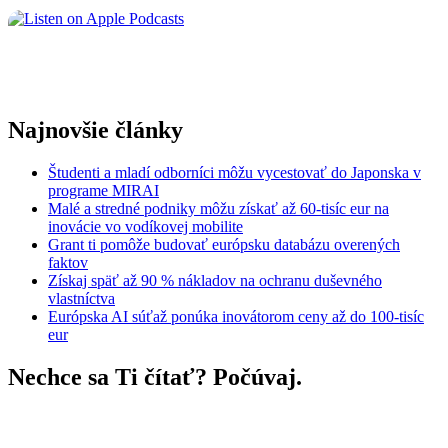
Najnovšie články
Študenti a mladí odborníci môžu vycestovať do Japonska v
programe MIRAI
Malé a stredné podniky môžu získať až 60-tisíc eur na
inovácie vo vodíkovej mobilite
Grant ti pomôže budovať európsku databázu overených
faktov
Získaj späť až 90 % nákladov na ochranu duševného
vlastníctva
Európska AI súťaž ponúka inovátorom ceny až do 100-tisíc
eur
Nechce sa Ti čítať? Počúvaj.