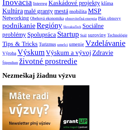
Inovácia
Kaskádové projekty
klíma
Interreg
Kultúra
MSP
malé granty
mestá
mobilita
Networking
Plán obnovy
Obehová ekonomika
obnoviteľná energia
Regióny
podnikanie
Sociálne
SlovakiaTech
Startup
problémy
Spolupráca
suroviny
Technológie
Stáž
Vzdelávanie
Tips & Tricks
umenie
Turizmus
umelci
Výskum
Výskum a vývoj
Zdravie
Výroba
životné prostredie
Štipendium
Nezmeškaj žiadnu výzvu