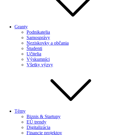
Granty
Podnikatelia
Samosprávy
Neziskovky a občania
Študenti
Učitelia
Výskumníci
Všetky výzvy
Témy
Biznis & Startupy
EÚ trendy
Digitalizácia
Financie projektov