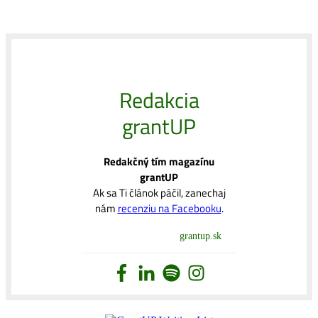
Redakcia
grantUP
Redakčný tím magazínu
grantUP
Ak sa Ti článok páčil, zanechaj
nám
recenziu na Facebooku
.
grantup.sk