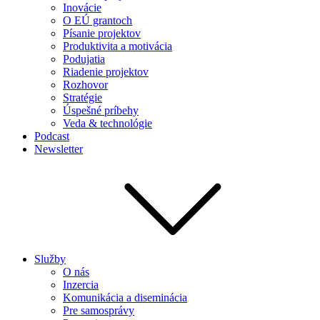
Inovácie
O EÚ grantoch
Písanie projektov
Produktivita a motivácia
Podujatia
Riadenie projektov
Rozhovor
Stratégie
Úspešné príbehy
Veda & technológie
Podcast
Newsletter
Služby
O nás
Inzercia
Komunikácia a diseminácia
Pre samosprávy