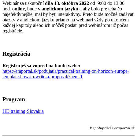
Webinár sa uskutoční
dňa 13. októbra 2022
od 9:00 do 13:00
hod.
online
, bude
v anglickom jazyku
a aby bolo pre teba čo
najefektívnejšie, mal by byť interaktívny. Preto bude možné zadávať
otázky v anglickom jazyku priamo na webinári vždy po ukončení
každej kapitoly alebo ich môžeš poslať pred webinárom už počas
registrácie.
Registrácia
Registruješ
sa vopred na tomto webe:
https://eraportal.sk/podujatia/practical-training-on-horizon-europe-
template-how-to-write-a-proposal/?heu=1
Program
HE-training-Slovakia
V spolupráci s eraportal.sk