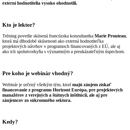
externí hodnotitelia vysoko ohodnotili.
Kto je lektor?
Tréning povedie skúsená francúzska konzultantka
Marie Prouteau
,
ktorá má dlhodobé skúsenosti ako externá hodnotiteľka
projektových návrhov v programoch financovaných z EÚ, ale aj
ako ich spolutvorkyňa s významným a preukázateľným úspechom.
Pre koho je webinár vhodný?
Webinár je určený všetkým tým, ktorí
majú záujem získať
financovanie z programu Horizont Európa, pre projektových
manažérov z verejných a štátnych inštitúcii, ale aj pre
záujemcov zo súkromného sektora.
Kedy?