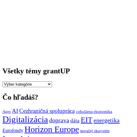
Všetky témy grantUP
Všetky
témy
grantUP
Čo hľadáš?
AI
Cezhraničná spolupráca
Agro
cirkulárna ekonomika
Digitalizácia
EIT
doprava
energetika
dáta
Horizon Europe
Eurofondy
inovačný ekosystém