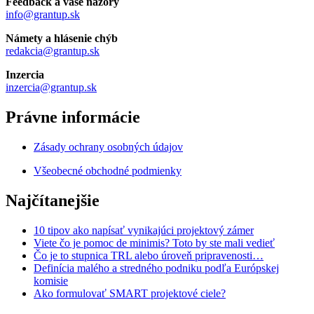
Feedback a vaše názory
info@grantup.sk
Námety a hlásenie chýb
redakcia@grantup.sk
Inzercia
inzercia@grantup.sk
Právne informácie
Zásady ochrany osobných údajov
Všeobecné obchodné podmienky
Najčítanejšie
10 tipov ako napísať vynikajúci projektový zámer
Viete čo je pomoc de minimis? Toto by ste mali vedieť
Čo je to stupnica TRL alebo úroveň pripravenosti…
Definícia malého a stredného podniku podľa Európskej
komisie
Ako formulovať SMART projektové ciele?