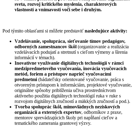
sveta, rozvoj kritického myslenia, charakterových
vlastností a vnímavosti voči sebe i druhým.
Pod týmito oblasťami si môžete predstaviť
nasledujúce aktivity:
Vzdelávanie, spolupráca, sieťovanie tímov pedagógov,
odborných zamestnancov škôl
(organizovanie a realizácia
vzdelávacích podujatí a stretnutí s cieľom výmeny a šírenia
informácií v témach).
Inovatívne využívanie digitálnych technológií v rámci
medzipredmetového vyučovania, inovácia vyučovacích
metód, foriem a prístupov naprieč vyučovacími
predmetmi
(bádateľsky orientované vyučovanie, práca s
otvoreným prístupom k informáciám, projektové vyučovanie,
originálne spôsoby priblíženia učiva prostredníctvom
aktívneho použitia digitálnych technológií ruka v ruke s
rozvojom digitálnych zručností a mäkkých zručností a pod.).
Tvorba spoluprác škôl, mimovládnych neziskových
organizácií a externých expertov
, odborníkov z praxe,
mentorov sprevádzajúcich školy pri napĺňaní cieľov a
tematického zamerania grantovej výzvy.