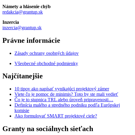
Námety a hlásenie chýb
redakcia@grantup.sk
Inzercia
inzercia@grantup.sk
Právne informácie
Zásady ochrany osobných údajov
Všeobecné obchodné podmienky
Najčítanejšie
10 tipov ako napísať vynikajúci projektový zámer
Viete čo je pomoc de minimis? Toto by ste mali vedieť
Čo je to stupnica TRL alebo úroveň pripravenosti…
Definícia malého a stredného podniku podľa Európskej
komisie
Ako formulovať SMART projektové ciele?
Granty na sociálnych sieťach