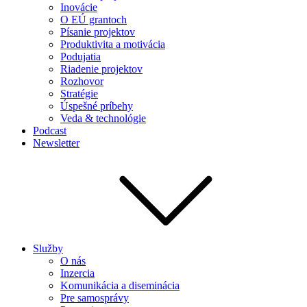
Inovácie
O EÚ grantoch
Písanie projektov
Produktivita a motivácia
Podujatia
Riadenie projektov
Rozhovor
Stratégie
Úspešné príbehy
Veda & technológie
Podcast
Newsletter
Služby
O nás
Inzercia
Komunikácia a diseminácia
Pre samosprávy