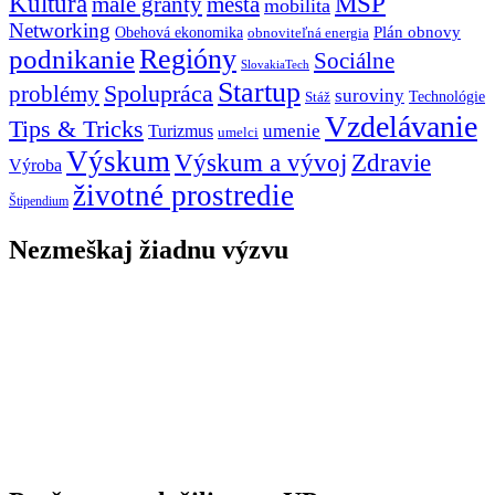
Kultúra
MSP
malé granty
mestá
mobilita
Networking
Plán obnovy
Obehová ekonomika
obnoviteľná energia
Regióny
podnikanie
Sociálne
SlovakiaTech
Startup
problémy
Spolupráca
suroviny
Technológie
Stáž
Vzdelávanie
Tips & Tricks
umenie
Turizmus
umelci
Výskum
Výskum a vývoj
Zdravie
Výroba
životné prostredie
Štipendium
Nezmeškaj žiadnu výzvu