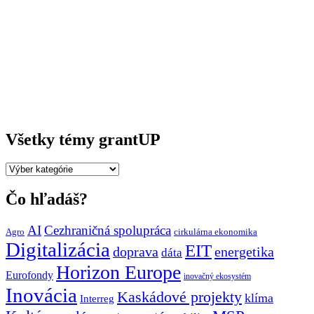
Všetky témy grantUP
Všetky
témy
grantUP
Čo hľadáš?
AI
Cezhraničná spolupráca
Agro
cirkulárna ekonomika
Digitalizácia
EIT
doprava
energetika
dáta
Horizon Europe
Eurofondy
inovačný ekosystém
Inovácia
Kaskádové projekty
klíma
Interreg