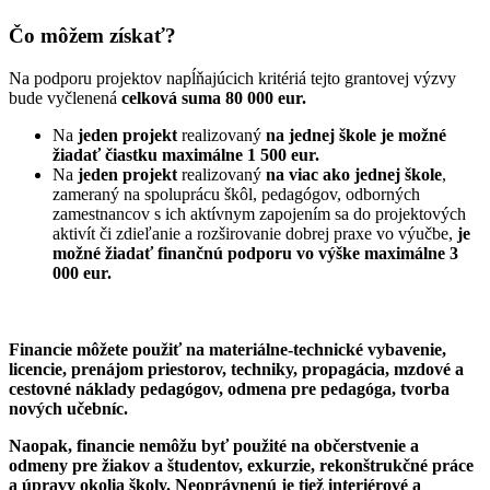
Čo môžem získať?
Na podporu projektov napĺňajúcich kritériá tejto grantovej výzvy
bude vyčlenená
celková suma 80 000 eur.
Na
jeden projekt
realizovaný
na jednej škole
je možné
žiadať čiastku maximálne 1 500 eur.
Na
jeden projekt
realizovaný
na viac ako jednej škole
,
zameraný na spoluprácu škôl, pedagógov, odborných
zamestnancov s ich aktívnym zapojením sa do projektových
aktivít či zdieľanie a rozširovanie dobrej praxe vo výučbe,
je
možné žiadať finančnú podporu vo výške maximálne 3
000 eur.
Financie môžete použiť na materiálne-technické vybavenie,
licencie, prenájom priestorov, techniky, propagácia, mzdové a
cestovné náklady pedagógov, odmena pre pedagóga, tvorba
nových učebníc.
Naopak, financie nemôžu byť použité na občerstvenie a
odmeny pre žiakov a študentov, exkurzie, rekonštrukčné práce
a úpravy okolia školy. Neoprávnenú je tiež interiérové a