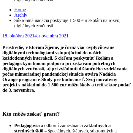
Home
Archív
Súkromná nadácia poskytuje 1 500 eur školám na rozvoj
digitálnych zručností
Posted
18. októbra 2021
4. novembra 2021
on
Prostredie, v ktorom žijeme, je čoraz viac ovplyvňované
digitálnymi technológiami vstupujúcimi do našich
každodenných interakcií. S cieľom poskytnúť školám a
pedagogickým tímom podporu pri získavaní potrebných
digitálnych zručností, aj pri zvládnutí dištančného vzdelávania
počas mimoriadnej pandemickej situácie otvára Nadácia
Orange program e-Školy pre budúcnosť. Svoj inovatívny
projekt s nákladmi do 1 500 eur môžu školy a tretí sektor podať
do 3. novembra.
Kto môže získať grant?
Pedagógovia
a odborní zamestnanci
základných a
stredných škôl
– špeciálnych, štátnych, súkromných a