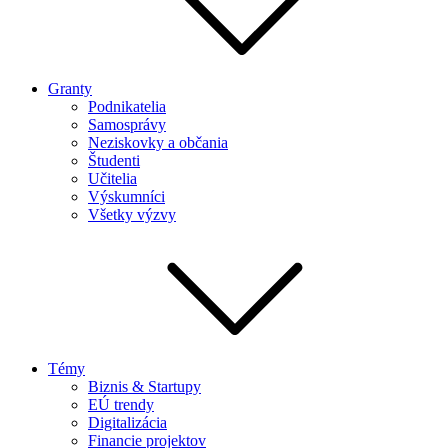
Granty
Podnikatelia
Samosprávy
Neziskovky a občania
Študenti
Učitelia
Výskumníci
Všetky výzvy
Témy
Biznis & Startupy
EÚ trendy
Digitalizácia
Financie projektov