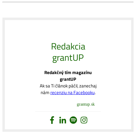
Redakcia
grantUP
Redakčný tím magazínu
grantUP
Ak sa Ti článok páčil, zanechaj
nám
recenziu na Facebooku
.
grantup.sk