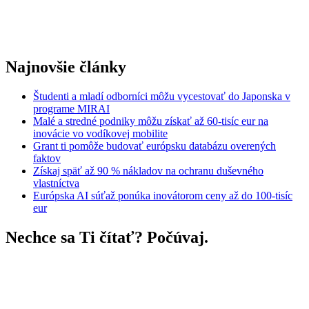
Najnovšie články
Študenti a mladí odborníci môžu vycestovať do Japonska v
programe MIRAI
Malé a stredné podniky môžu získať až 60-tisíc eur na
inovácie vo vodíkovej mobilite
Grant ti pomôže budovať európsku databázu overených
faktov
Získaj späť až 90 % nákladov na ochranu duševného
vlastníctva
Európska AI súťaž ponúka inovátorom ceny až do 100-tisíc
eur
Nechce sa Ti čítať? Počúvaj.