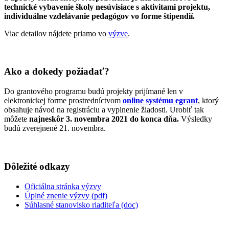
technické vybavenie školy nesúvisiace s aktivitami projektu,
individuálne vzdelávanie pedagógov vo forme štipendií.
Viac detailov nájdete priamo vo
výzve
.
Ako a dokedy požiadať?
Do grantového programu budú projekty prijímané len v
elektronickej forme prostredníctvom
online systému egrant
, ktorý
obsahuje návod na registráciu a vyplnenie žiadosti. Urobiť tak
môžete
najneskôr 3. novembra 2021 do konca dňa.
Výsledky
budú zverejnené 21. novembra.
Dôležité odkazy
Oficiálna stránka výzvy
Úplné znenie výzvy (pdf)
Súhlasné stanovisko riaditeľa (doc)