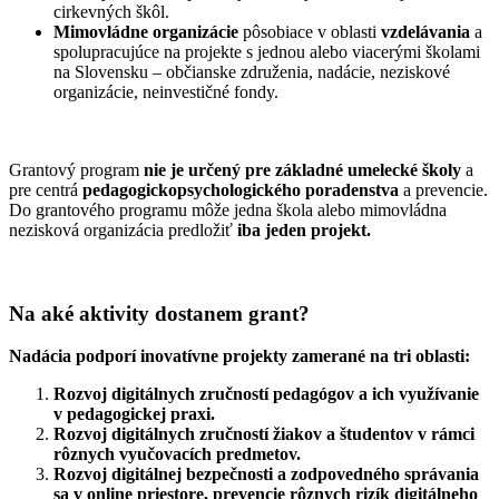
cirkevných škôl.
Mimovládne organizácie
pôsobiace v oblasti
vzdelávania
a
spolupracujúce na projekte s jednou alebo viacerými školami
na Slovensku – občianske združenia, nadácie, neziskové
organizácie, neinvestičné fondy.
Grantový program
nie je určený pre základné umelecké školy
a
pre centrá
pedagogickopsychologického poradenstva
a prevencie.
Do grantového programu môže jedna škola alebo mimovládna
nezisková organizácia predložiť
iba jeden projekt.
Na aké aktivity dostanem grant?
Nadácia podporí inovatívne projekty zamerané na tri oblasti:
Rozvoj digitálnych zručností pedagógov a ich využívanie
v pedagogickej praxi.
Rozvoj digitálnych zručností žiakov a študentov v rámci
rôznych vyučovacích predmetov.
Rozvoj digitálnej bezpečnosti a zodpovedného správania
sa v online priestore, prevencie rôznych rizík digitálneho