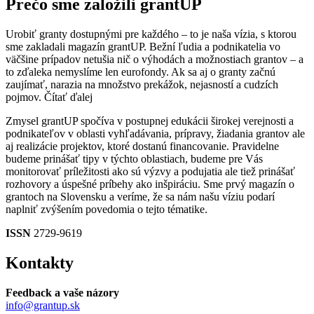
Prečo sme založili grantUP
Urobiť granty dostupnými pre každého – to je naša vízia, s ktorou
sme zakladali magazín grantUP. Bežní ľudia a podnikatelia vo
väčšine prípadov netušia nič o výhodách a možnostiach grantov – a
to zďaleka nemyslíme len eurofondy. Ak sa aj o granty začnú
zaujímať, narazia na množstvo prekážok, nejasností a cudzích
pojmov.
Čítať ďalej
Zmysel grantUP spočíva v postupnej edukácii širokej verejnosti a
podnikateľov v oblasti vyhľadávania, prípravy, žiadania grantov ale
aj realizácie projektov, ktoré dostanú financovanie. Pravidelne
budeme prinášať tipy v týchto oblastiach, budeme pre Vás
monitorovať príležitosti ako sú výzvy a podujatia ale tiež prinášať
rozhovory a úspešné príbehy ako inšpiráciu. Sme prvý magazín o
grantoch na Slovensku a veríme, že sa nám našu víziu podarí
naplniť zvýšením povedomia o tejto tématike.
ISSN
2729-9619
Kontakty
Feedback a vaše názory
info@grantup.sk