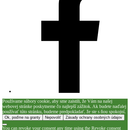
Používame súbory cookie, aby sme zaistili, že Vám na našej
webovej stránke poskytneme čo najlepší zážitok. Ak budete naďalej
používať túto stránku, budeme predpokladať, že ste s ňou spokojní.
Ok, poďme na granty
Nepovoliť
Zásady ochrany osobných údajov
You can revoke your consent any time using the Revoke consent