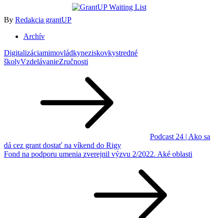
By
Redakcia grantUP
Archív
Digitalizácia
mimovládky
neziskovky
stredné
školy
Vzdelávanie
Zručnosti
Navigácia
v
článku
Podcast 24 | Ako sa
dá cez grant dostať na víkend do Rigy
Fond na podporu umenia zverejnil výzvu 2/2022. Aké oblasti