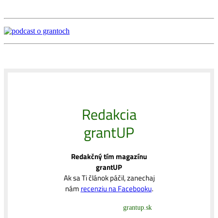
Redakcia
grantUP
Redakčný tím magazínu
grantUP
Ak sa Ti článok páčil, zanechaj
nám
recenziu na Facebooku
.
grantup.sk