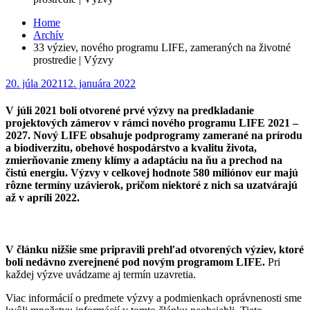
Home
Archív
33 výziev, nového programu LIFE, zameraných na životné
prostredie | Výzvy
Posted
20. júla 2021
12. januára 2022
on
V júli 2021 boli otvorené prvé výzvy na predkladanie
projektových zámerov v rámci nového programu LIFE 2021 –
2027. Nový LIFE obsahuje podprogramy zamerané na prírodu
a biodiverzitu, obehové hospodárstvo a kvalitu života,
zmierňovanie zmeny klímy a adaptáciu na ňu a prechod na
čistú energiu. Výzvy v celkovej hodnote 580 miliónov eur majú
rôzne termíny uzávierok, pričom niektoré z nich sa uzatvárajú
až v apríli 2022.
V článku nižšie sme pripravili prehľad otvorených výziev, ktoré
boli nedávno zverejnené pod novým programom LIFE.
Pri
každej výzve uvádzame aj termín uzavretia.
Viac informácií o predmete výzvy a podmienkach oprávnenosti sme