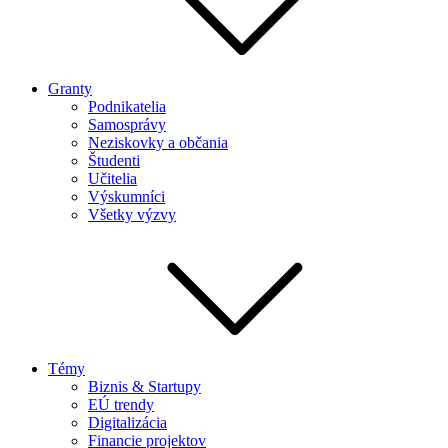
Granty
Podnikatelia
Samosprávy
Neziskovky a občania
Študenti
Učitelia
Výskumníci
Všetky výzvy
Témy
Biznis & Startupy
EÚ trendy
Digitalizácia
Financie projektov