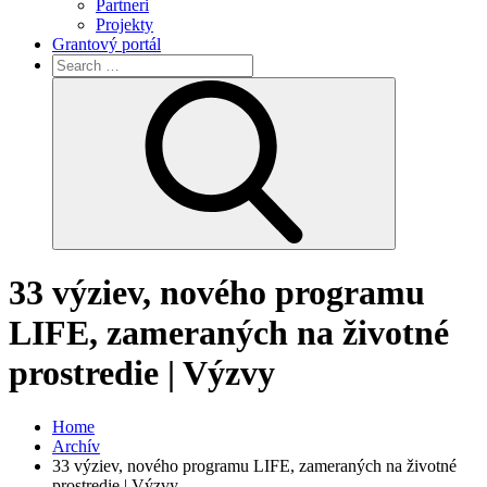
Partneri
Projekty
Grantový portál
Search
for:
Search
33 výziev, nového programu
LIFE, zameraných na životné
prostredie | Výzvy
Home
Archív
33 výziev, nového programu LIFE, zameraných na životné
prostredie | Výzvy