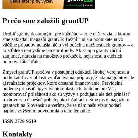
Prečo sme založili grantUP
Urobiť granty dostupnými pre každého – to je naša vízia, s ktorou
sme zakladali magazín grantUP. Bežní ľudia a podnikatelia vo
väčšine prípadov netušia nič o výhodách a možnostiach grantov – a
to zďaleka nemyslíme len eurofondy. Ak sa aj o granty začnú
zaujímať, narazia na množstvo prekážok, nejasností a cudzích
pojmov.
Čítať ďalej
Zmysel grantUP spočíva v postupnej edukácii širokej verejnosti a
podnikateľov v oblasti vyhľadávania, prípravy, žiadania grantov ale
aj realizácie projektov, ktoré dostanú financovanie. Pravidelne
budeme prinášať tipy v týchto oblastiach, budeme pre Vás
monitorovať príležitosti ako sú výzvy a podujatia ale tiež prinášať
rozhovory a úspešné príbehy ako inšpiráciu. Sme prvý magazín o
grantoch na Slovensku a veríme, že sa nám našu víziu podarí
naplniť zvýšením povedomia o tejto tématike.
ISSN
2729-9619
Kontakty