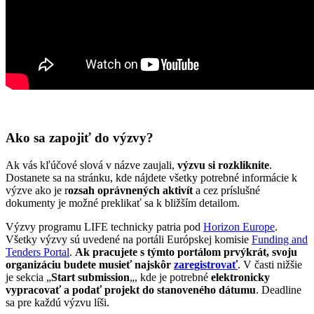
Ako sa zapojiť do výzvy?
Ak vás kľúčové slová v názve zaujali,
výzvu si rozkliknite
.
Dostanete sa na stránku, kde nájdete všetky potrebné informácie k
výzve ako je r
ozsah oprávnených aktivít
a cez príslušné
dokumenty je možné preklikať sa k bližším detailom.
Výzvy programu LIFE technicky patria pod
Horizon Europe
.
Všetky výzvy sú uvedené na portáli Európskej komisie
Funding and
Tenders Portal
.
Ak pracujete s týmto portálom prvýkrát, svoju
organizáciu budete musieť najskôr
zaregistrovať
. V časti nižšie
je sekcia „
Start submission
„, kde je potrebné
elektronicky
vypracovať a podať projekt do stanoveného dátumu
. Deadline
sa pre každú výzvu líši.