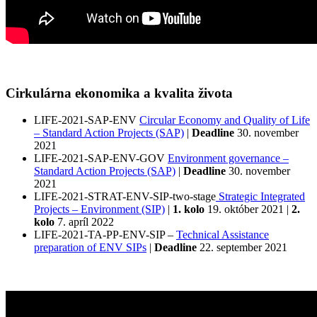
Cirkulárna ekonomika a kvalita života
LIFE-2021-SAP-ENV
Circular Economy and Quality of Life
– Standard Action Projects (SAP)
|
Deadline
30. november
2021
LIFE-2021-SAP-ENV-GOV
Environment governance –
Standard Action Projects (SAP)
|
Deadline
30. november
2021
LIFE-2021-STRAT-ENV-SIP-two-stage
Strategic Integrated
Projects – Environment (SIP)
|
1. kolo
19. október 2021 |
2.
kolo
7. apríl 2022
LIFE-2021-TA-PP-ENV-SIP –
Technical Assistance
preparation of ENV SIPs
|
Deadline
22. september 2021