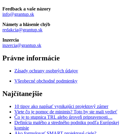
Feedback a vaše názory
info@grantup.sk
Námety a hlásenie chýb
redakcia@grantup.sk
Inzercia
inzercia@grantup.sk
Právne informácie
Zásady ochrany osobných údajov
Všeobecné obchodné podmienky
Najčítanejšie
10 tipov ako napísať vynikajúci projektový zámer
Viete čo je pomoc de minimis? Toto by ste mali vedieť
Čo je to stupnica TRL alebo úroveň pripravenosti…
Definícia malého a stredného podniku podľa Európskej
komisie
Ako formulovať SMART projektové ciele?