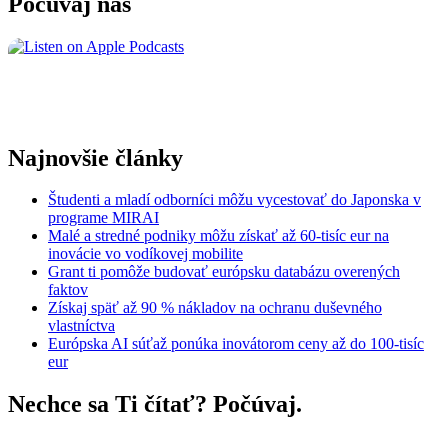
Počúvaj nás
Najnovšie články
Študenti a mladí odborníci môžu vycestovať do Japonska v
programe MIRAI
Malé a stredné podniky môžu získať až 60-tisíc eur na
inovácie vo vodíkovej mobilite
Grant ti pomôže budovať európsku databázu overených
faktov
Získaj späť až 90 % nákladov na ochranu duševného
vlastníctva
Európska AI súťaž ponúka inovátorom ceny až do 100-tisíc
eur
Nechce sa Ti čítať? Počúvaj.