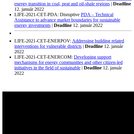
energy transition in coal, peat and oil-shale regions
|
Deadline
12. január 2022
LIFE-2021-CET-PDA: Disruptive
PDA – Technical
Assistance to advance market boundaries for sustainable
energy investments
|
Deadline
12. január 2022
LIFE-2021-CET-ENERPOV:
Addressing building related
interventions for vulnerable districts
|
Deadline
12. január
2022
LIFE-2021-CET-ENERCOM:
Developing support
mechanisms for energy communities and other citizen-led
initiatives in the field of sustainable
|
Deadline
12. január
2022