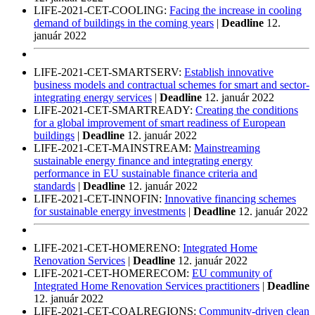
LIFE-2021-CET-COOLING:
Facing the increase in cooling
demand of buildings in the coming years
|
Deadline
12.
január 2022
LIFE-2021-CET-SMARTSERV:
Establish innovative
business models and contractual schemes for smart and sector-
integrating energy services
|
Deadline
12. január 2022
LIFE-2021-CET-SMARTREADY:
Creating the conditions
for a global improvement of smart readiness of European
buildings
|
Deadline
12. január 2022
LIFE-2021-CET-MAINSTREAM:
Mainstreaming
sustainable energy finance and integrating energy
performance in EU sustainable finance criteria and
standards
|
Deadline
12. január 2022
LIFE-2021-CET-INNOFIN:
Innovative financing schemes
for sustainable energy investments
|
Deadline
12. január 2022
LIFE-2021-CET-HOMERENO:
Integrated Home
Renovation Services
|
Deadline
12. január 2022
LIFE-2021-CET-HOMERECOM:
EU community of
Integrated Home Renovation Services practitioners
|
Deadline
12. január 2022
LIFE-2021-CET-COALREGIONS:
Community-driven clean