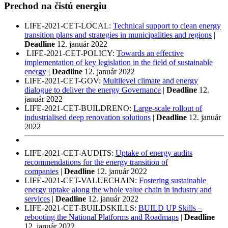
Prechod na čistú energiu
LIFE-2021-CET-LOCAL:
Technical support to clean energy
transition plans and strategies in municipalities and regions
|
Deadline
12. január 2022
LIFE-2021-CET-POLICY:
Towards an effective
implementation of key legislation in the field of sustainable
energy
|
Deadline
12. január 2022
LIFE-2021-CET-GOV:
Multilevel climate and energy
dialogue to deliver the energy Governance
|
Deadline
12.
január 2022
LIFE-2021-CET-BUILDRENO:
Large-scale rollout of
industrialised deep renovation solutions
|
Deadline
12. január
2022
LIFE-2021-CET-AUDITS:
Uptake of energy audits
recommendations for the energy transition of
companies
|
Deadline
12. január 2022
LIFE-2021-CET-VALUECHAIN:
Fostering sustainable
energy uptake along the whole value chain in industry and
services
|
Deadline
12. január 2022
LIFE-2021-CET-BUILDSKILLS:
BUILD UP Skills –
rebooting the National Platforms and Roadmaps
|
Deadline
12. január 2022