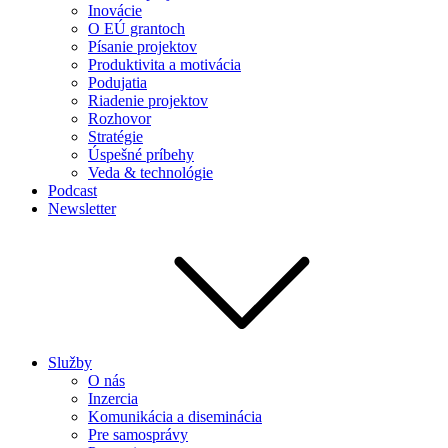
Inovácie
O EÚ grantoch
Písanie projektov
Produktivita a motivácia
Podujatia
Riadenie projektov
Rozhovor
Stratégie
Úspešné príbehy
Veda & technológie
Podcast
Newsletter
Služby
O nás
Inzercia
Komunikácia a diseminácia
Pre samosprávy