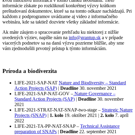
kvôli množstvu informácií v tomto článku neobsiahli. Tieto
informácie získate po rozkliknutí konkrétnej výzvy krátkom
preštudovaní dokumentov, ktoré sa na tomto odkaze nachádzajú. Pri
každom z podprogramov uvádzame aj video z informačného
webinára, kde sa taktiež dozviete všetky základné informácie.
Ak máte záujem o spracovanie prehľadu ku niektorej z nižšie
uvedených výziev, napíšte nám na
info@grantup.sk
a v prípade
viacerých podnetov sa na danú výzvu pozrieme bližšie, aby sme
vám zjednodušili prvotný prístup k týmto informáciám.
Príroda a biodiverzita
LIFE-2021-SAP-NAT
Nature and Biodiversity – Standard
Action Projects (SAP)
|
Deadline
30. november 2021
LIFE-2021-SAP-NAT-GOV –
Nature Governance –
Standard Action Projects (SAP)
|
Deadline
30. november
2021
LIFE-2021-STRAT-NAT-SNAP-two-stage –
Strategic Nature
Projects (SNAP)
|
1. kolo
19. október 2021 |
2. kolo
7. apríl
2022
LIFE-2021-TA-PP-NAT-SNAP –
Technical Assistance
preparation of SNAPs
|
Deadline
22. september 2021