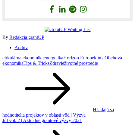
By
Redakcia grantUP
Archív
cirkulárna ekonomika
energetika
Horizon Europe
klíma
Obehová
ekonomika
Tips & Tricks
Zdravie
životné prostredie
Navigácia
v
článku
Hľadajú sa
hodnotitelia projektov v oblasti vôd | Výzva
Júl vol. 2 | Aktuálne grantové výzvy 2021