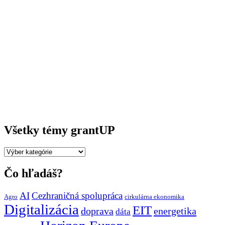
Všetky témy grantUP
Všetky
témy
grantUP
Čo hľadáš?
AI
Cezhraničná spolupráca
Agro
cirkulárna ekonomika
Digitalizácia
EIT
doprava
energetika
dáta