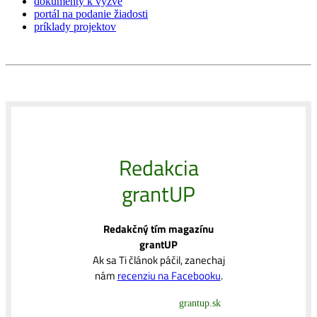
dokumenty k výzve
portál na podanie žiadosti
príklady projektov
Redakcia
grantUP
Redakčný tím magazínu
grantUP
Ak sa Ti článok páčil, zanechaj
nám
recenziu na Facebooku
.
grantup.sk