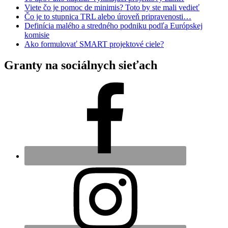
Viete čo je pomoc de minimis? Toto by ste mali vedieť
Čo je to stupnica TRL alebo úroveň pripravenosti…
Definícia malého a stredného podniku podľa Európskej
komisie
Ako formulovať SMART projektové ciele?
Granty na sociálnych sieťach