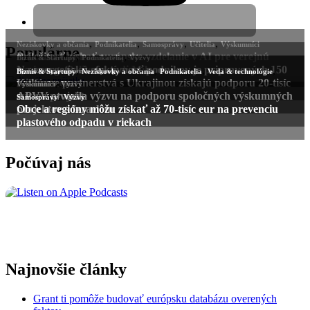
Populárne
Počúvaj nás
Najnovšie články
Grant ti pomôže budovať európsku databázu overených