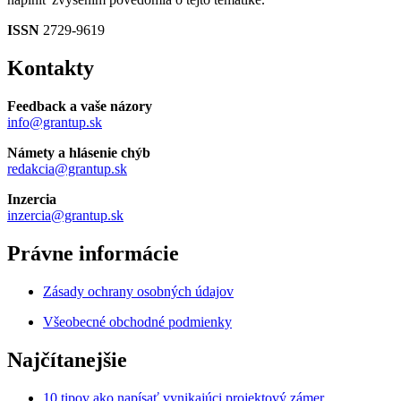
ISSN
2729-9619
Kontakty
Feedback a vaše názory
info@grantup.sk
Námety a hlásenie chýb
redakcia@grantup.sk
Inzercia
inzercia@grantup.sk
Právne informácie
Zásady ochrany osobných údajov
Všeobecné obchodné podmienky
Najčítanejšie
10 tipov ako napísať vynikajúci projektový zámer