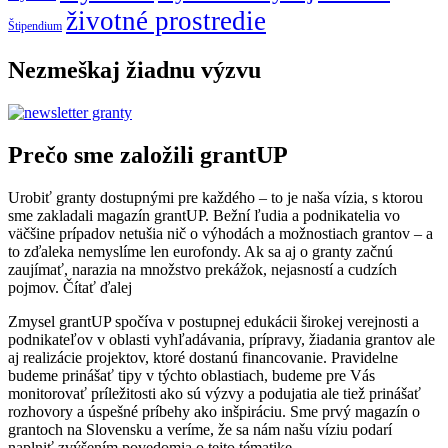
životné prostredie
Štipendium
Nezmeškaj žiadnu výzvu
Prečo sme založili grantUP
Urobiť granty dostupnými pre každého – to je naša vízia, s ktorou
sme zakladali magazín grantUP. Bežní ľudia a podnikatelia vo
väčšine prípadov netušia nič o výhodách a možnostiach grantov – a
to zďaleka nemyslíme len eurofondy. Ak sa aj o granty začnú
zaujímať, narazia na množstvo prekážok, nejasností a cudzích
pojmov.
Čítať ďalej
Zmysel grantUP spočíva v postupnej edukácii širokej verejnosti a
podnikateľov v oblasti vyhľadávania, prípravy, žiadania grantov ale
aj realizácie projektov, ktoré dostanú financovanie. Pravidelne
budeme prinášať tipy v týchto oblastiach, budeme pre Vás
monitorovať príležitosti ako sú výzvy a podujatia ale tiež prinášať
rozhovory a úspešné príbehy ako inšpiráciu. Sme prvý magazín o
grantoch na Slovensku a veríme, že sa nám našu víziu podarí
naplniť zvýšením povedomia o tejto tématike.