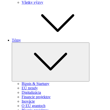
Všetky výzvy
Témy
Expand
child
menu
Biznis & Startupy
EÚ trendy
Digitalizácia
Financie projektov
Inovácie
O EÚ grantoch