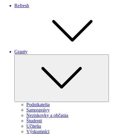
Refresh
Granty
Expand
child
menu
Podnikatelia
Samosprávy
Neziskovky a občania
Študenti
Učitelia
Výskumníci