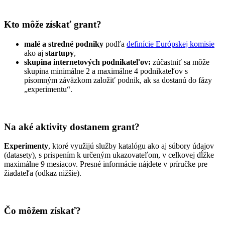
Kto môže získať grant?
malé a stredné podniky
podľa
definície Európskej komisie
ako aj
startupy
,
skupina internetových podnikateľov:
zúčastniť sa môže
skupina minimálne 2 a maximálne 4 podnikateľov s
písomným záväzkom založiť podnik, ak sa dostanú do fázy
„experimentu“.
Na aké aktivity dostanem grant?
Experimenty
, ktoré využijú služby katalógu ako aj súbory údajov
(datasety), s prispením k určeným ukazovateľom, v celkovej dĺžke
maximálne 9 mesiacov. Presné informácie nájdete v príručke pre
žiadateľa (odkaz nižšie).
Čo môžem získať?