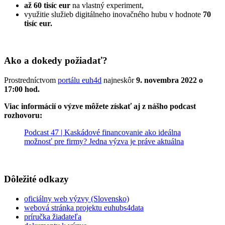
až 60 tisíc eur
na vlastný experiment,
využitie služieb digitálneho inovačného hubu v hodnote
70
tisíc eur.
Ako a dokedy požiadať?
Prostredníctvom
portálu euh4d
najneskôr
9. novembra 2022 o
17:00 hod.
Viac informácií o výzve môžete získať aj z nášho podcast
rozhovoru:
Podcast 47 | Kaskádové financovanie ako ideálna
možnosť pre firmy? Jedna výzva je práve aktuálna
Dôležité odkazy
oficiálny web výzvy (Slovensko)
webová stránka projektu euhubs4data
príručka žiadateľa