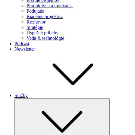
Písanie projektov
Produktivita a motivácia
Podujatia
Riadenie projektov
Rozhovor
Stratégie
Úspešné príbehy
Veda & technológie
Podcast
Newsletter
Služby
Expand
child
menu