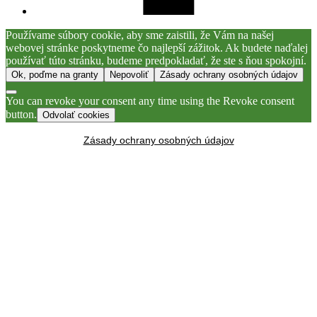
Používame súbory cookie, aby sme zaistili, že Vám na našej
webovej stránke poskytneme čo najlepší zážitok. Ak budete naďalej
používať túto stránku, budeme predpokladať, že ste s ňou spokojní.
Ok, poďme na granty
Nepovoliť
Zásady ochrany osobných údajov
You can revoke your consent any time using the Revoke consent
button.
Odvolať cookies
Zásady ochrany osobných údajov