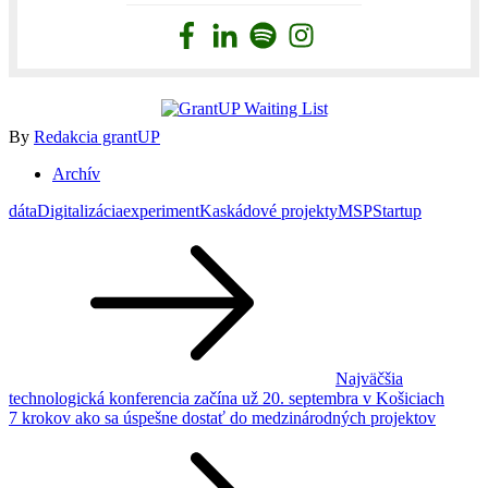
By
Redakcia grantUP
Archív
dáta
Digitalizácia
experiment
Kaskádové projekty
MSP
Startup
Navigácia
v
článku
Najväčšia
technologická konferencia začína už 20. septembra v Košiciach
7 krokov ako sa úspešne dostať do medzinárodných projektov