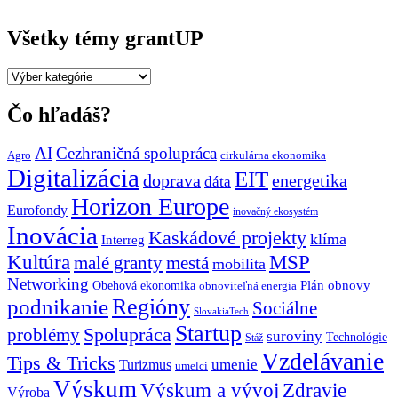
Všetky témy grantUP
Všetky
témy
grantUP
Čo hľadáš?
AI
Cezhraničná spolupráca
Agro
cirkulárna ekonomika
Digitalizácia
EIT
doprava
energetika
dáta
Horizon Europe
Eurofondy
inovačný ekosystém
Inovácia
Kaskádové projekty
klíma
Interreg
Kultúra
MSP
malé granty
mestá
mobilita
Networking
Plán obnovy
Obehová ekonomika
obnoviteľná energia
Regióny
podnikanie
Sociálne
SlovakiaTech
Startup
problémy
Spolupráca
suroviny
Technológie
Stáž
Vzdelávanie
Tips & Tricks
umenie
Turizmus
umelci
Výskum
Výskum a vývoj
Zdravie
Výroba