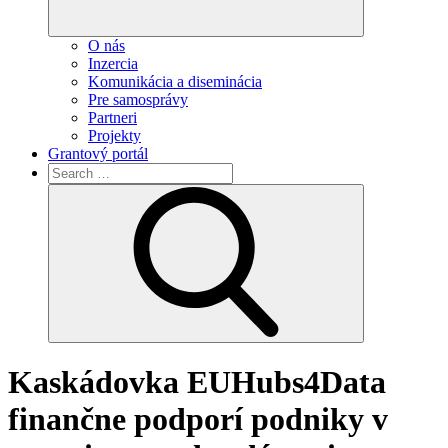
O nás
Inzercia
Komunikácia a diseminácia
Pre samosprávy
Partneri
Projekty
Grantový portál
Search
for:
Search
Kaskádovka EUHubs4Data
finančne podporí podniky v