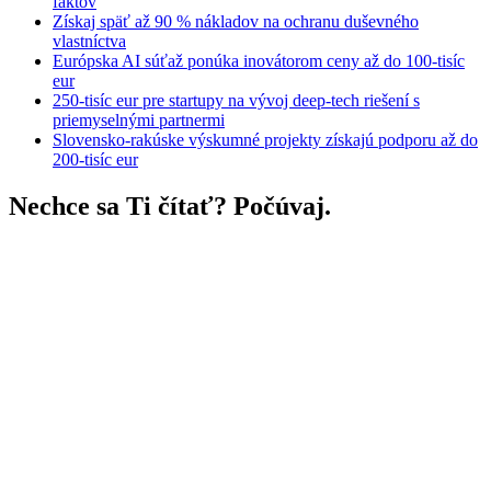
faktov
Získaj späť až 90 % nákladov na ochranu duševného
vlastníctva
Európska AI súťaž ponúka inovátorom ceny až do 100-tisíc
eur
250-tisíc eur pre startupy na vývoj deep-tech riešení s
priemyselnými partnermi
Slovensko-rakúske výskumné projekty získajú podporu až do
200-tisíc eur
Nechce sa Ti čítať? Počúvaj.