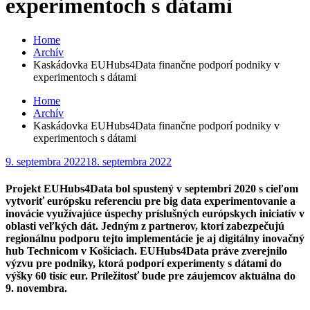
experimentoch s dátami
Home
Archív
Kaskádovka EUHubs4Data finančne podporí podniky v
experimentoch s dátami
Home
Archív
Kaskádovka EUHubs4Data finančne podporí podniky v
experimentoch s dátami
Posted
9. septembra 2022
18. septembra 2022
on
Projekt EUHubs4Data bol spustený v septembri 2020 s cieľom
vytvoriť európsku referenciu pre big data experimentovanie a
inovácie využívajúce úspechy príslušných európskych iniciatív v
oblasti veľkých dát. Jedným z partnerov, ktorí zabezpečujú
regionálnu podporu tejto implementácie je aj digitálny inovačný
hub Technicom v Košiciach. EUHubs4Data práve zverejnilo
výzvu pre podniky, ktorá podporí experimenty s dátami do
výšky 60 tisíc eur. Príležitosť bude pre záujemcov aktuálna do
9. novembra.