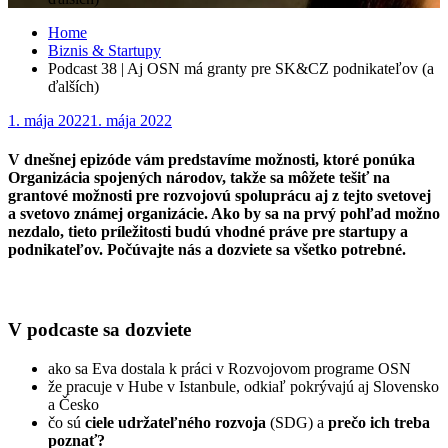
Home
Biznis & Startupy
Podcast 38 | Aj OSN má granty pre SK&CZ podnikateľov (a
ďalších)
Posted
1. mája 2022
1. mája 2022
on
V dnešnej epizóde vám predstavíme možnosti, ktoré ponúka
Organizácia spojených národov, takže sa môžete tešiť na
grantové možnosti pre rozvojovú spoluprácu aj z tejto svetovej
a svetovo známej organizácie. Ako by sa na prvý pohľad možno
nezdalo, tieto príležitosti budú vhodné práve pre startupy a
podnikateľov. Počúvajte nás a dozviete sa všetko potrebné.
V podcaste sa dozviete
ako sa Eva dostala k práci v Rozvojovom programe OSN
že pracuje v Hube v Istanbule, odkiaľ pokrývajú aj Slovensko
a Česko
čo sú
ciele udržateľného rozvoja
(SDG) a
prečo ich treba
poznať?