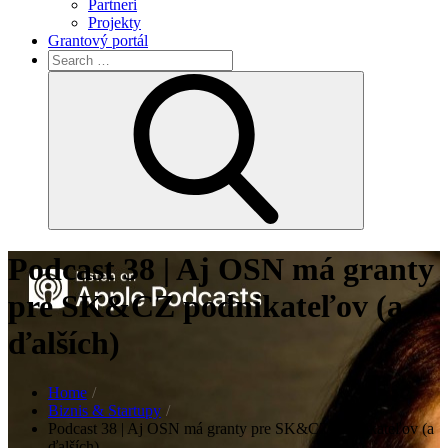
Partneri
Projekty
Grantový portál
Search
for:
Search
Podcast 38 | Aj OSN má granty
pre SK&CZ podnikateľov (a
ďalších)
Home
Biznis & Startupy
Podcast 38 | Aj OSN má granty pre SK&CZ podnikateľov (a
ďalších)