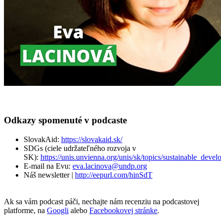
Odkazy spomenuté v podcaste
SlovakAid:
https://slovakaid.sk/
SDGs (ciele udržateľného rozvoja v
SK):
https://unis.unvienna.org/unis/sk/topics/sustainable_deve
E-mail na Evu:
eva.lacinova@undp.org
Náš newsletter |
http://eepurl.com/hinSdT
Ak sa vám podcast páči, nechajte nám recenziu na podcastovej
platforme, na
Googli
alebo
Facebookovej stránke
.