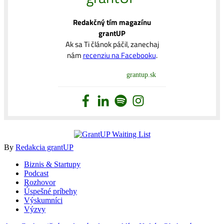
Redakčný tím magazínu
grantUP
Ak sa Ti článok páčil, zanechaj
nám
recenziu na Facebooku
.
grantup.sk
By
Redakcia grantUP
Biznis & Startupy
Podcast
Rozhovor
Úspešné príbehy
Výskumníci
Výzvy