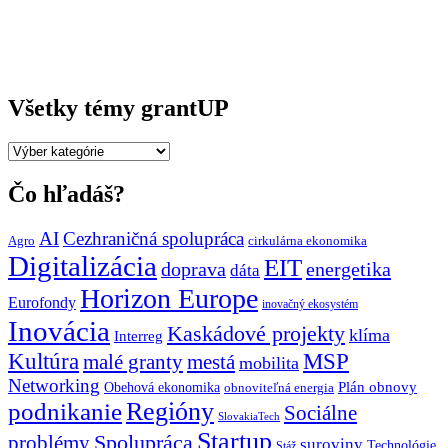
Všetky témy grantUP
Všetky
témy
grantUP
Čo hľadáš?
AI
Cezhraničná spolupráca
Agro
cirkulárna ekonomika
Digitalizácia
EIT
doprava
energetika
dáta
Horizon Europe
Eurofondy
inovačný ekosystém
Inovácia
Kaskádové projekty
klíma
Interreg
Kultúra
MSP
malé granty
mestá
mobilita
Networking
Plán obnovy
Obehová ekonomika
obnoviteľná energia
Regióny
podnikanie
Sociálne
SlovakiaTech
Startup
problémy
Spolupráca
suroviny
Technológie
Stáž