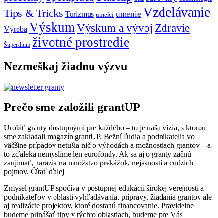
Vzdelávanie
Tips & Tricks
umenie
Turizmus
umelci
Výskum
Výskum a vývoj
Zdravie
Výroba
životné prostredie
Štipendium
Nezmeškaj žiadnu výzvu
Prečo sme založili grantUP
Urobiť granty dostupnými pre každého – to je naša vízia, s ktorou
sme zakladali magazín grantUP. Bežní ľudia a podnikatelia vo
väčšine prípadov netušia nič o výhodách a možnostiach grantov – a
to zďaleka nemyslíme len eurofondy. Ak sa aj o granty začnú
zaujímať, narazia na množstvo prekážok, nejasností a cudzích
pojmov.
Čítať ďalej
Zmysel grantUP spočíva v postupnej edukácii širokej verejnosti a
podnikateľov v oblasti vyhľadávania, prípravy, žiadania grantov ale
aj realizácie projektov, ktoré dostanú financovanie. Pravidelne
budeme prinášať tipy v týchto oblastiach, budeme pre Vás