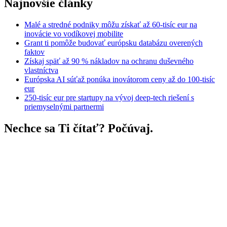
Najnovšie články
Malé a stredné podniky môžu získať až 60-tisíc eur na
inovácie vo vodíkovej mobilite
Grant ti pomôže budovať európsku databázu overených
faktov
Získaj späť až 90 % nákladov na ochranu duševného
vlastníctva
Európska AI súťaž ponúka inovátorom ceny až do 100-tisíc
eur
250-tisíc eur pre startupy na vývoj deep-tech riešení s
priemyselnými partnermi
Nechce sa Ti čítať? Počúvaj.