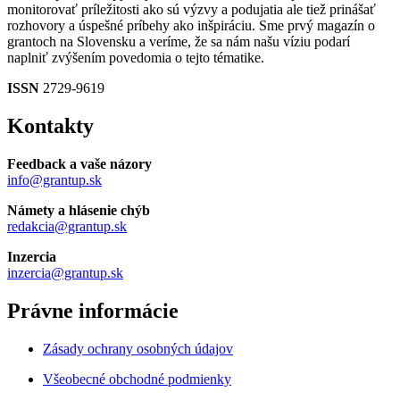
monitorovať príležitosti ako sú výzvy a podujatia ale tiež prinášať
rozhovory a úspešné príbehy ako inšpiráciu. Sme prvý magazín o
grantoch na Slovensku a veríme, že sa nám našu víziu podarí
naplniť zvýšením povedomia o tejto tématike.
ISSN
2729-9619
Kontakty
Feedback a vaše názory
info@grantup.sk
Námety a hlásenie chýb
redakcia@grantup.sk
Inzercia
inzercia@grantup.sk
Právne informácie
Zásady ochrany osobných údajov
Všeobecné obchodné podmienky