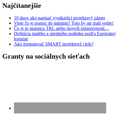
Najčítanejšie
10 tipov ako napísať vynikajúci projektový zámer
Viete čo je pomoc de minimis? Toto by ste mali vedieť
Čo je to stupnica TRL alebo úroveň pripravenosti…
Definícia malého a stredného podniku podľa Európskej
komisie
Ako formulovať SMART projektové ciele?
Granty na sociálnych sieťach