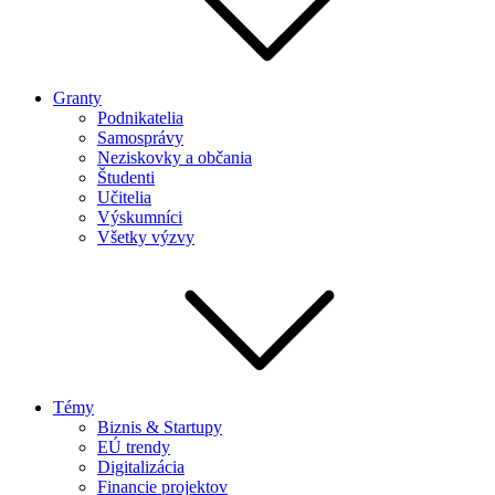
Granty
Podnikatelia
Samosprávy
Neziskovky a občania
Študenti
Učitelia
Výskumníci
Všetky výzvy
Témy
Biznis & Startupy
EÚ trendy
Digitalizácia
Financie projektov