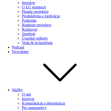
Inovácie
O EÚ grantoch
Písanie projektov
Produktivita a motivácia
Podujatia
Riadenie projektov
Rozhovor
Stratégie
Úspešné príbehy
Veda & technológie
Podcast
Newsletter
Služby
O nás
Inzercia
Komunikácia a diseminácia
Pre samosprávy