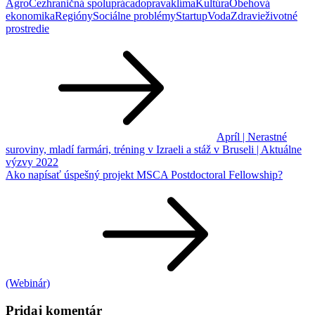
Agro
Cezhraničná spolupráca
doprava
klíma
Kultúra
Obehová
ekonomika
Regióny
Sociálne problémy
Startup
Voda
Zdravie
životné
prostredie
Navigácia
v
článku
Apríl | Nerastné
suroviny, mladí farmári, tréning v Izraeli a stáž v Bruseli | Aktuálne
výzvy 2022
Ako napísať úspešný projekt MSCA Postdoctoral Fellowship?
(Webinár)
Pridaj komentár