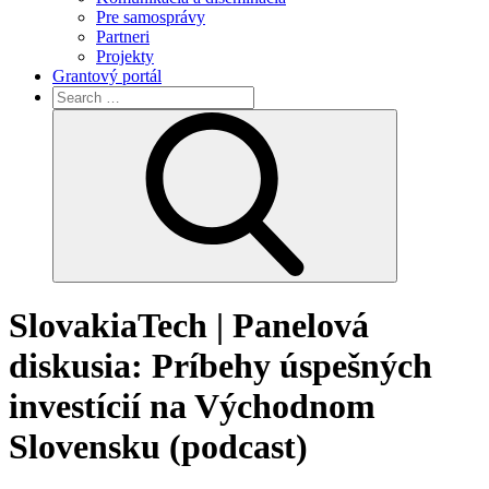
Pre samosprávy
Partneri
Projekty
Grantový portál
Search
for:
Search
SlovakiaTech | Panelová
diskusia: Príbehy úspešných
investícií na Východnom
Slovensku (podcast)