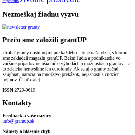
Štipendium
Nezmeškaj žiadnu výzvu
Prečo sme založili grantUP
Urobiť granty dostupnými pre každého – to je naša vízia, s ktorou
sme zakladali magazín grantUP. Bežní ľudia a podnikatelia vo
väčšine prípadov netušia nič o výhodách a možnostiach grantov – a
to zďaleka nemyslíme len eurofondy. Ak sa aj o granty začnú
zaujímať, narazia na množstvo prekážok, nejasností a cudzích
pojmov.
Čítať ďalej
ISSN
2729-9619
Kontakty
Feedback a vaše názory
info@grantup.sk
Námety a hlásenie chýb