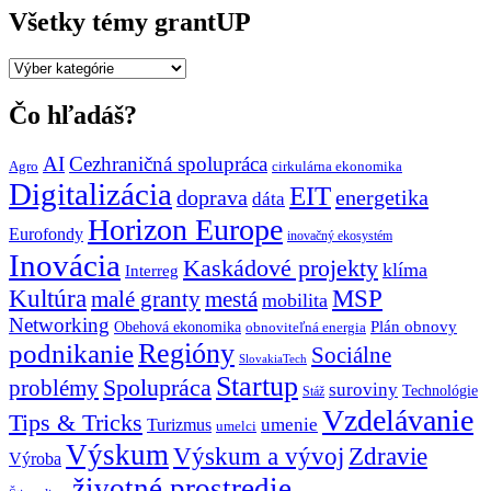
Všetky témy grantUP
Všetky
témy
grantUP
Čo hľadáš?
AI
Cezhraničná spolupráca
Agro
cirkulárna ekonomika
Digitalizácia
EIT
doprava
energetika
dáta
Horizon Europe
Eurofondy
inovačný ekosystém
Inovácia
Kaskádové projekty
klíma
Interreg
Kultúra
MSP
malé granty
mestá
mobilita
Networking
Plán obnovy
Obehová ekonomika
obnoviteľná energia
Regióny
podnikanie
Sociálne
SlovakiaTech
Startup
problémy
Spolupráca
suroviny
Technológie
Stáž
Vzdelávanie
Tips & Tricks
umenie
Turizmus
umelci
Výskum
Výskum a vývoj
Zdravie
Výroba
životné prostredie