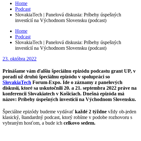
Home
Podcast
SlovakiaTech | Panelová diskusia: Príbehy úspešných
investícií na Východnom Slovensku (podcast)
Home
Podcast
SlovakiaTech | Panelová diskusia: Príbehy úspešných
investícií na Východnom Slovensku (podcast)
Posted
23. októbra 2022
on
Prinášame vám ďalšiu špeciálnu epizódu podcastu grant UP, v
poradí už druhú špeciálnu epizódu v spolupráci so
SlovakiaTech
Forum-Expo. Ide o záznamy z panelových
diskusií, ktoré sa uskutočnili 20. a 21. septembra 2022 práve na
konferencii Slovakiatech v Košiciach. Dnešná epizóda má
názov: Príbehy úspešných investícií na Východnom Slovensku.
Špeciálne epizódy budeme vydávať
každé 2 týždne
vždy ob-jeden
klasický, štandardný podcast, ktorý robíme v podobe rozhovoru s
vybraným hosťom, a bude ich
celkovo sedem.