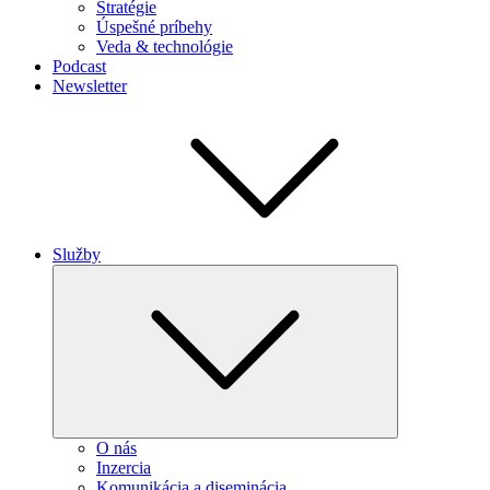
Stratégie
Úspešné príbehy
Veda & technológie
Podcast
Newsletter
Služby
Expand
child
menu
O nás
Inzercia
Komunikácia a diseminácia