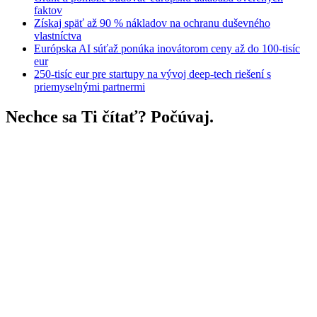
faktov
Získaj späť až 90 % nákladov na ochranu duševného
vlastníctva
Európska AI súťaž ponúka inovátorom ceny až do 100-tisíc
eur
250-tisíc eur pre startupy na vývoj deep-tech riešení s
priemyselnými partnermi
Nechce sa Ti čítať? Počúvaj.