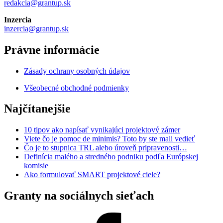
redakcia@grantup.sk
Inzercia
inzercia@grantup.sk
Právne informácie
Zásady ochrany osobných údajov
Všeobecné obchodné podmienky
Najčítanejšie
10 tipov ako napísať vynikajúci projektový zámer
Viete čo je pomoc de minimis? Toto by ste mali vedieť
Čo je to stupnica TRL alebo úroveň pripravenosti…
Definícia malého a stredného podniku podľa Európskej
komisie
Ako formulovať SMART projektové ciele?
Granty na sociálnych sieťach