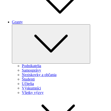
Granty
Expand
child
menu
Podnikatelia
Samosprávy
Neziskovky a občania
Študenti
Učitelia
Výskumníci
Všetky výzvy