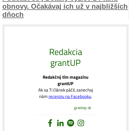
obnovy. Očakávaj ich už v najbližších
dňoch
Redakcia
grantUP
Redakčný tím magazínu
grantUP
Ak sa Ti článok páčil, zanechaj
nám
recenziu na Facebooku
.
grantup.sk