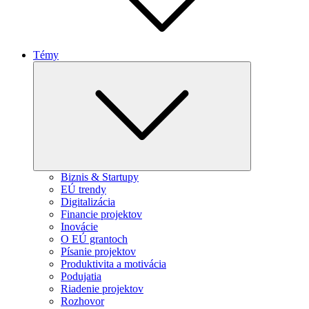
Témy
Expand
child
menu
Biznis & Startupy
EÚ trendy
Digitalizácia
Financie projektov
Inovácie
O EÚ grantoch
Písanie projektov
Produktivita a motivácia
Podujatia
Riadenie projektov
Rozhovor