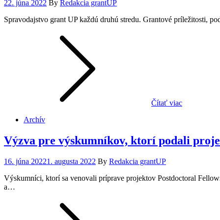
Posted
22. júna 2022
By
Redakcia grantUP
on
Spravodajstvo grant UP každú druhú stredu. Grantové príležitosti, po
Čítať viac
Archív
Výzva pre výskumníkov, ktorí podali projek
Posted
16. júna 2022
1. augusta 2022
By
Redakcia grantUP
on
Výskumníci, ktorí sa venovali príprave projektov Postdoctoral Fell
a…