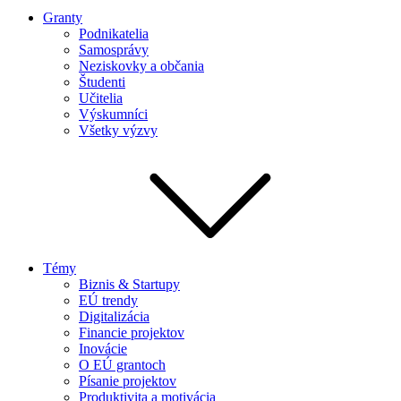
Granty
Podnikatelia
Samosprávy
Neziskovky a občania
Študenti
Učitelia
Výskumníci
Všetky výzvy
Témy
Biznis & Startupy
EÚ trendy
Digitalizácia
Financie projektov
Inovácie
O EÚ grantoch
Písanie projektov
Produktivita a motivácia