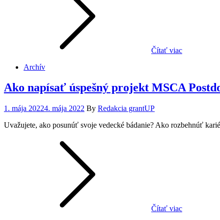
Čítať viac
Archív
Ako napísať úspešný projekt MSCA Postdo
Posted
1. mája 2022
4. mája 2022
By
Redakcia grantUP
on
Uvažujete, ako posunúť svoje vedecké bádanie? Ako rozbehnúť kari
Čítať viac