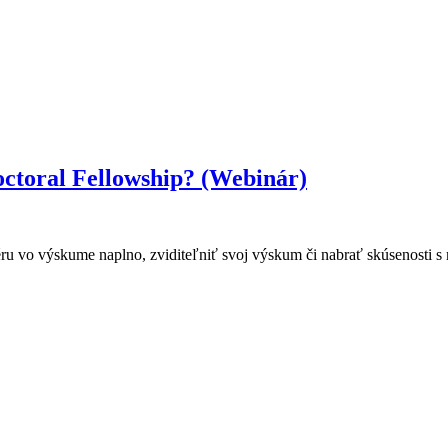
ctoral Fellowship? (Webinár)
éru vo výskume naplno, zviditeľniť svoj výskum či nabrať skúsenosti