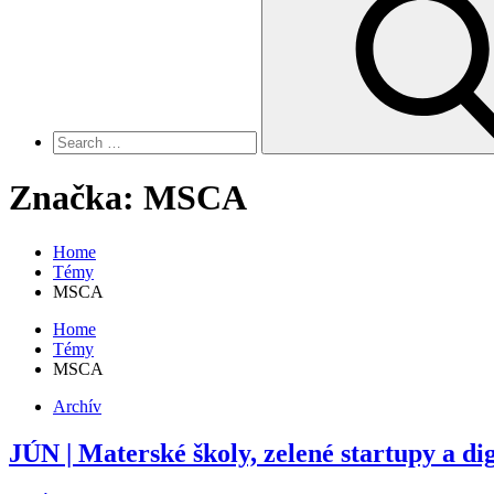
for:
Značka:
MSCA
Home
Témy
MSCA
Home
Témy
MSCA
Archív
JÚN | Materské školy, zelené startupy a dig