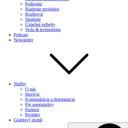
Podujatia
Riadenie projektov
Rozhovor
Stratégie
Úspešné príbehy
Veda & technológie
Podcast
Newsletter
Služby
O nás
Inzercia
Komunikácia a diseminácia
Pre samosprávy
Partneri
Projekty
Grantový portál
Search