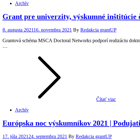
Archív
Grant pre univerzity, výskumné inštitúcie
Posted
8. augusta 2021
16. novembra 2021
By
Redakcia grantUP
on
Grantová schéma MSCA Doctoral Networks podporí realizáciu doktoran
…
Čítať viac
Archív
Európska noc výskumníkov 2021 | Podujat
Posted
17. júla 2021
24. septembra 2021
By
Redakcia grantUP