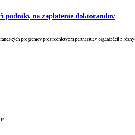
 či podniky na zaplatenie doktorandov
dských programov prostredníctvom partnerstiev organizácií z rôznych
ie