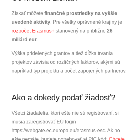
Získať môžete
finančné prostriedky na vyššie
uvedené aktivity
. Pre všetky oprávnené krajiny je
rozpočet Erasmus+
stanovený na približne
26
miliárd eur.
Výška pridelených grantov a tiež dĺžka trvania
projektov závisia od rozličných faktorov, akými sú
napríklad typ projektu a počet zapojených partnerov.
Ako a dokedy podať žiadosť?
Všetci žiadatelia, ktorí ešte nie sú registrovaní, si
musia zaregistrovať EÚ login
https://webgate.ec.europa.eu/erasmus-esc. Ak ho
ešte nemáte, budete potrebovať aj PIC kód:
Chcete