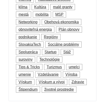
klíma
Kultúra
malé granty
mestá
mobilita
MSP
Networking
Obehová ekonomika
obnoviteľná energia
Plán obnovy
podnikanie
Regióny
SlovakiaTech
Sociálne problémy
Spolupráca
Startup
Stáž
suroviny
Technológie
Tips & Tricks
Turizmus
umelci
umenie
Vzdelávanie
Výroba
Výskum
Výskum a vývoj
Zdravie
Štipendium
životné prostredie