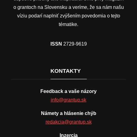
o grantoch na Slovensku a veríme, že sa nám našu
víziu podarí naplniť zvýšením povedomia o tejto
tématike.
ISSN
2729-9619
KONTAKTY
Feedback a vaše názory
info@grantup.sk
Námety a hlásenie chýb
redakcia@grantup.sk
Inzercia