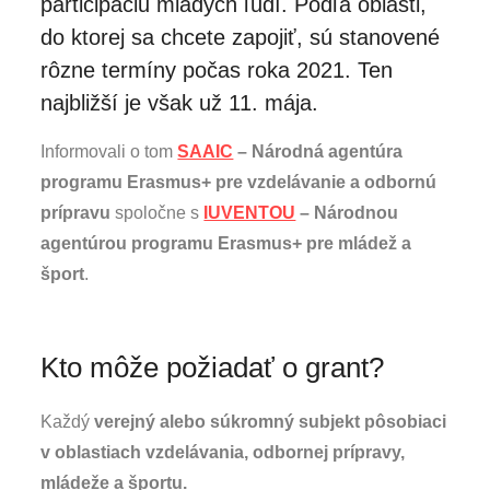
participáciu mladých ľudí. Podľa oblasti,
do ktorej sa chcete zapojiť, sú stanovené
rôzne termíny počas roka 2021. Ten
najbližší je však už 11. mája.
Informovali o tom
SAAIC
– Národná agentúra
programu Erasmus+ pre vzdelávanie a odbornú
prípravu
spoločne s
IUVENTOU
– Národnou
agentúrou programu Erasmus+ pre mládež a
šport
.
Kto môže požiadať o grant?
Každý
verejný alebo súkromný subjekt pôsobiaci
v oblastiach vzdelávania, odbornej prípravy,
mládeže a športu.