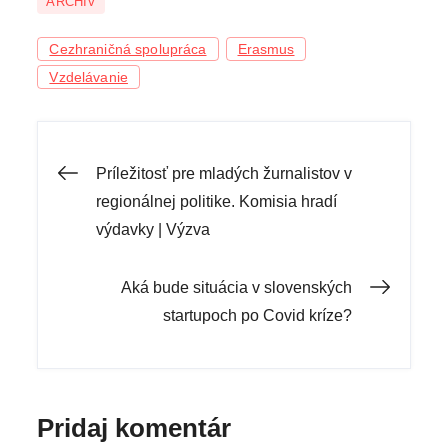
ARCHÍV
Cezhraničná spolupráca
Erasmus
Vzdelávanie
Navigácia
Príležitosť pre mladých žurnalistov v
regionálnej politike. Komisia hradí
v
výdavky | Výzva
článku
Aká bude situácia v slovenských
startupoch po Covid kríze?
Pridaj komentár