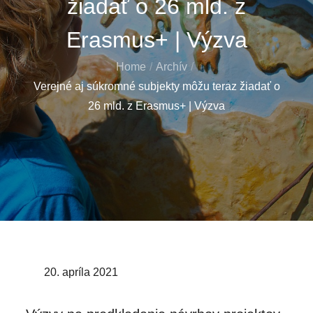
žiadať o 26 mld. z
Erasmus+ | Výzva
Home
Archív
Verejné aj súkromné subjekty môžu teraz žiadať o
26 mld. z Erasmus+ | Výzva
Posted
20. apríla 2021
on