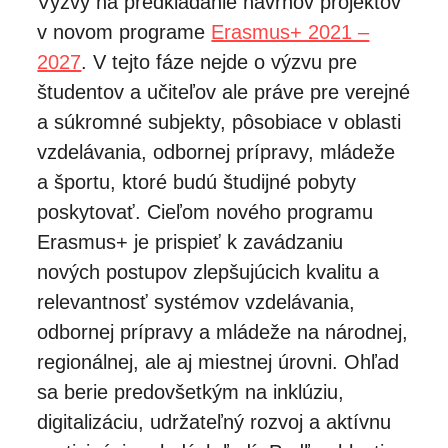
Výzvy na predkladanie návrhov projektov
v novom programe
Erasmus+ 2021 –
2027
. V tejto fáze nejde o výzvu pre
študentov a učiteľov ale práve pre verejné
a súkromné subjekty, pôsobiace v oblasti
vzdelávania, odbornej prípravy, mládeže
a športu, ktoré budú študijné pobyty
poskytovať. Cieľom nového programu
Erasmus+ je prispieť k zavádzaniu
nových postupov zlepšujúcich kvalitu a
relevantnosť systémov vzdelávania,
odbornej prípravy a mládeže na národnej,
regionálnej, ale aj miestnej úrovni. Ohľad
sa berie predovšetkým na inklúziu,
digitalizáciu, udržateľný rozvoj a aktívnu