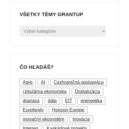
VŠETKY TÉMY GRANTUP
Všetky
témy
grantUP
ČO HĽADÁŠ?
Agro
AI
Cezhraničná spolupráca
cirkulárna ekonomika
Digitalizácia
doprava
dáta
EIT
energetika
Eurofondy
Horizon Europe
inovačný ekosystém
Inovácia
Interreg
Kaskádové projekty