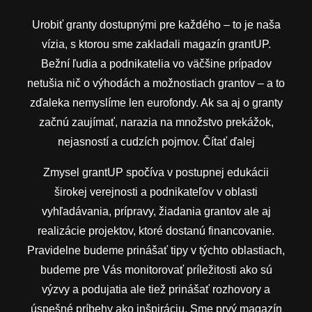
Urobiť granty dostupnými pre každého – to je naša
vízia, s ktorou sme zakladali magazín grantUP.
Bežní ľudia a podnikatelia vo väčšine prípadov
netušia nič o výhodách a možnostiach grantov – a to
zďaleka nemyslíme len eurofondy. Ak sa aj o granty
začnú zaujímať, narazia na množstvo prekážok,
nejasností a cudzích pojmov.
Čítať ďalej
Zmysel grantUP spočíva v postupnej edukácii
širokej verejnosti a podnikateľov v oblasti
vyhľadávania, prípravy, žiadania grantov ale aj
realizácie projektov, ktoré dostanú financovanie.
Pravidelne budeme prinášať tipy v týchto oblastiach,
budeme pre Vás monitorovať príležitosti ako sú
výzvy a podujatia ale tiež prinášať rozhovory a
úspešné príbehy ako inšpiráciu. Sme prvý magazín