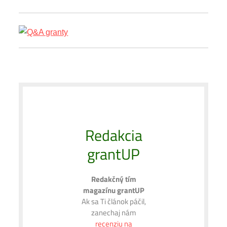
Redakcia
grantUP
Redakčný tím
magazínu grantUP
Ak sa Ti článok páčil,
zanechaj nám
recenziu na