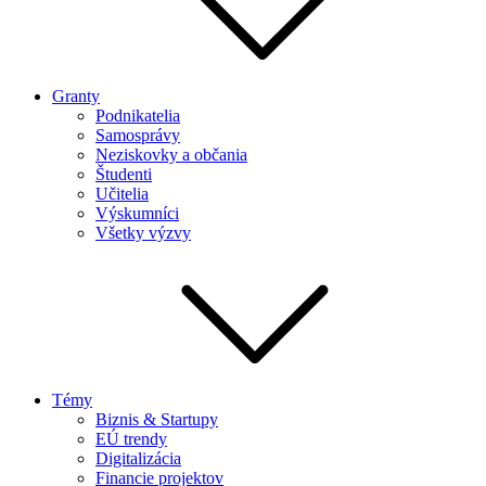
Granty
Podnikatelia
Samosprávy
Neziskovky a občania
Študenti
Učitelia
Výskumníci
Všetky výzvy
Témy
Biznis & Startupy
EÚ trendy
Digitalizácia
Financie projektov