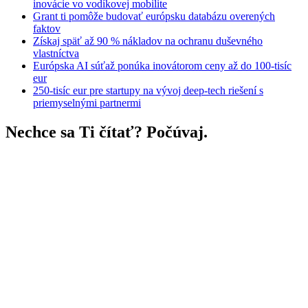
inovácie vo vodíkovej mobilite
Grant ti pomôže budovať európsku databázu overených
faktov
Získaj späť až 90 % nákladov na ochranu duševného
vlastníctva
Európska AI súťaž ponúka inovátorom ceny až do 100-tisíc
eur
250-tisíc eur pre startupy na vývoj deep-tech riešení s
priemyselnými partnermi
Nechce sa Ti čítať? Počúvaj.