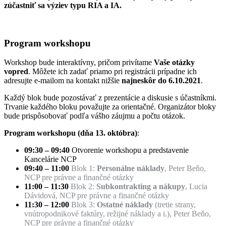
zúčastniť sa výziev typu RIA a IA.
Program workshopu
Workshop bude interaktívny, pričom privítame
Vaše otázky
vopred
. Môžete ich zadať priamo pri registrácii prípadne ich
adresujte e-mailom na kontakt nižšie
najneskôr do 6.10.2021
.
Každý blok bude pozostávať z prezentácie a diskusie s účastníkmi.
Trvanie každého bloku považujte za orientačné. Organizátor bloky
bude prispôsobovať podľa vášho záujmu a počtu otázok.
Program workshopu (dňa 13. októbra)
:
09:30 – 09:40
Otvorenie workshopu a predstavenie
Kancelárie NCP
09:40 – 11:00
Blok 1:
Personálne náklady
, Peter Beňo,
NCP pre právne a finančné otázky
11:00 – 11:30
Blok 2:
Subkontrakting a nákupy
, Lucia
Dávidová, NCP pre právne a finančné otázky
11:30 – 12:00
Blok 3:
Ostatné náklady
(tretie strany,
vnútropodnikové faktúry, režijné náklady a i.), Peter Beňo,
NCP pre právne a finančné otázky