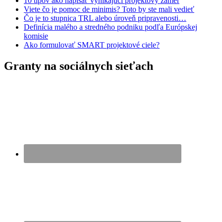
10 tipov ako napísať vynikajúci projektový zámer
Viete čo je pomoc de minimis? Toto by ste mali vedieť
Čo je to stupnica TRL alebo úroveň pripravenosti…
Definícia malého a stredného podniku podľa Európskej
komisie
Ako formulovať SMART projektové ciele?
Granty na sociálnych sieťach