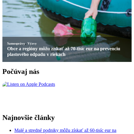
,
Samosprávy
Výzvy
Obce a regióny môžu získať až 70-tisíc eur na prevenciu
plastového odpadu v riekach
Počúvaj nás
Najnovšie články
Malé a stredné podniky môžu získať až 60-tisíc eur na