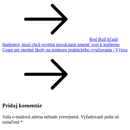
Navigácia
v
článku
Red Bull hľadá
študentov, ktorí chcú svojimi inováciami zmeniť svet k lepšiemu
Grant pre stredné školy na podporu praktického vyučovania | Výzva
Pridaj komentár
Vaša e-mailová adresa nebude zverejnená.
Vyžadované polia sú
označené
*