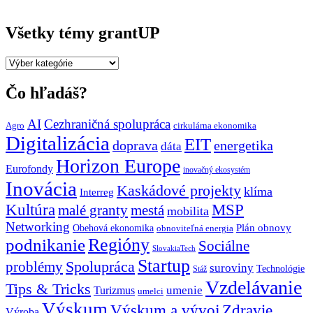
Všetky témy grantUP
Všetky
témy
grantUP
Čo hľadáš?
AI
Cezhraničná spolupráca
Agro
cirkulárna ekonomika
Digitalizácia
EIT
doprava
energetika
dáta
Horizon Europe
Eurofondy
inovačný ekosystém
Inovácia
Kaskádové projekty
klíma
Interreg
Kultúra
MSP
malé granty
mestá
mobilita
Networking
Plán obnovy
Obehová ekonomika
obnoviteľná energia
Regióny
podnikanie
Sociálne
SlovakiaTech
Startup
problémy
Spolupráca
suroviny
Technológie
Stáž
Vzdelávanie
Tips & Tricks
umenie
Turizmus
umelci
Výskum
Výskum a vývoj
Zdravie
Výroba