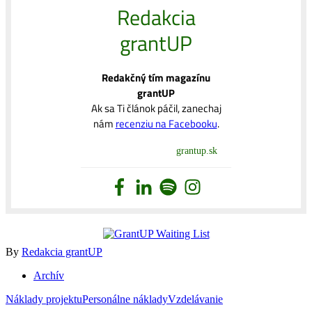
Redakcia
grantUP
Redakčný tím magazínu
grantUP
Ak sa Ti článok páčil, zanechaj
nám
recenziu na Facebooku
.
grantup.sk
By
Redakcia grantUP
Archív
Náklady projektu
Personálne náklady
Vzdelávanie