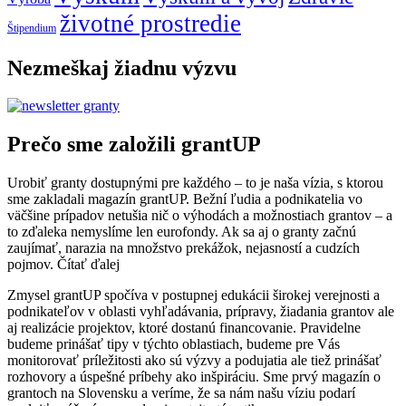
životné prostredie
Štipendium
Nezmeškaj žiadnu výzvu
Prečo sme založili grantUP
Urobiť granty dostupnými pre každého – to je naša vízia, s ktorou
sme zakladali magazín grantUP. Bežní ľudia a podnikatelia vo
väčšine prípadov netušia nič o výhodách a možnostiach grantov – a
to zďaleka nemyslíme len eurofondy. Ak sa aj o granty začnú
zaujímať, narazia na množstvo prekážok, nejasností a cudzích
pojmov.
Čítať ďalej
Zmysel grantUP spočíva v postupnej edukácii širokej verejnosti a
podnikateľov v oblasti vyhľadávania, prípravy, žiadania grantov ale
aj realizácie projektov, ktoré dostanú financovanie. Pravidelne
budeme prinášať tipy v týchto oblastiach, budeme pre Vás
monitorovať príležitosti ako sú výzvy a podujatia ale tiež prinášať
rozhovory a úspešné príbehy ako inšpiráciu. Sme prvý magazín o
grantoch na Slovensku a veríme, že sa nám našu víziu podarí