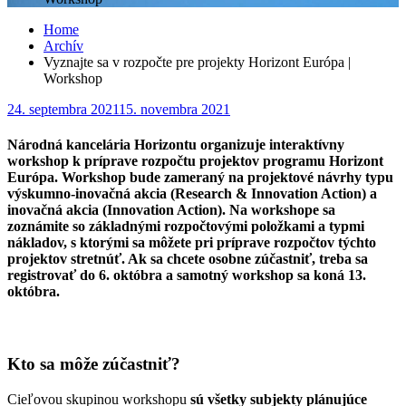
Home
Archív
Vyznajte sa v rozpočte pre projekty Horizont Európa |
Workshop
Posted
24. septembra 2021
15. novembra 2021
on
Národná kancelária Horizontu organizuje interaktívny
workshop k príprave rozpočtu projektov programu Horizont
Európa. Workshop bude zameraný na projektové návrhy typu
výskumno-inovačná akcia (Research & Innovation Action) a
inovačná akcia (Innovation Action). Na workshope sa
zoznámite so základnými rozpočtovými položkami a typmi
nákladov, s ktorými sa môžete pri príprave rozpočtov týchto
projektov stretnúť. Ak sa chcete osobne zúčastniť, treba sa
registrovať do 6. októbra a samotný workshop sa koná 13.
októbra.
Kto sa môže zúčastniť?
Cieľovou skupinou workshopu
sú všetky subjekty plánujúce