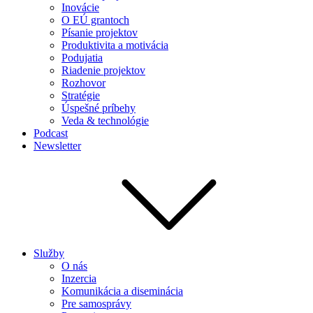
Inovácie
O EÚ grantoch
Písanie projektov
Produktivita a motivácia
Podujatia
Riadenie projektov
Rozhovor
Stratégie
Úspešné príbehy
Veda & technológie
Podcast
Newsletter
Služby
O nás
Inzercia
Komunikácia a diseminácia
Pre samosprávy