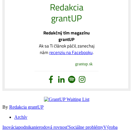
Redakcia
grantUP
Redakčný tím magazínu
grantUP
Ak sa Ti článok páčil, zanechaj
nám
recenziu na Facebooku
.
grantup.sk
By
Redakcia grantUP
Archív
Inovácia
podnikanie
rodová rovnosť
Sociálne problémy
Výroba