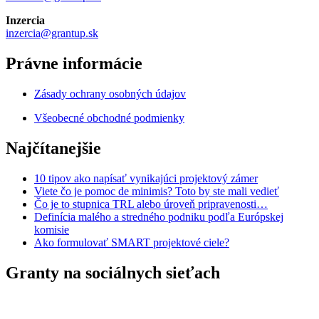
Inzercia
inzercia@grantup.sk
Právne informácie
Zásady ochrany osobných údajov
Všeobecné obchodné podmienky
Najčítanejšie
10 tipov ako napísať vynikajúci projektový zámer
Viete čo je pomoc de minimis? Toto by ste mali vedieť
Čo je to stupnica TRL alebo úroveň pripravenosti…
Definícia malého a stredného podniku podľa Európskej
komisie
Ako formulovať SMART projektové ciele?
Granty na sociálnych sieťach