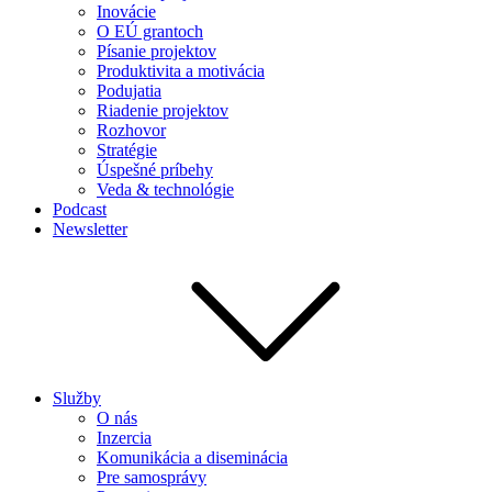
Inovácie
O EÚ grantoch
Písanie projektov
Produktivita a motivácia
Podujatia
Riadenie projektov
Rozhovor
Stratégie
Úspešné príbehy
Veda & technológie
Podcast
Newsletter
Služby
O nás
Inzercia
Komunikácia a diseminácia
Pre samosprávy