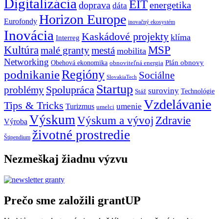
Digitalizácia
EIT
doprava
energetika
dáta
Horizon Europe
Eurofondy
inovačný ekosystém
Inovácia
Kaskádové projekty
klíma
Interreg
Kultúra
MSP
malé granty
mestá
mobilita
Networking
Plán obnovy
Obehová ekonomika
obnoviteľná energia
Regióny
podnikanie
Sociálne
SlovakiaTech
Startup
problémy
Spolupráca
suroviny
Technológie
Stáž
Vzdelávanie
Tips & Tricks
umenie
Turizmus
umelci
Výskum
Výskum a vývoj
Zdravie
Výroba
životné prostredie
Štipendium
Nezmeškaj žiadnu výzvu
Prečo sme založili grantUP