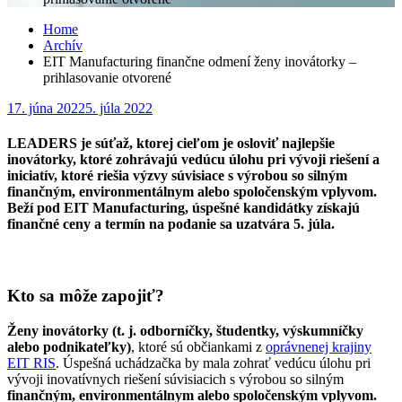
Home
Archív
EIT Manufacturing finančne odmení ženy inovátorky –
prihlasovanie otvorené
Posted
17. júna 2022
5. júla 2022
on
LEADERS je súťaž, ktorej cieľom je osloviť najlepšie
inovátorky, ktoré zohrávajú vedúcu úlohu pri vývoji riešení a
iniciatív, ktoré riešia výzvy súvisiace s výrobou so silným
finančným, environmentálnym alebo spoločenským vplyvom.
Beží pod EIT Manufacturing, úspešné kandidátky získajú
finančné ceny a termín na podanie sa uzatvára 5. júla.
Kto sa môže zapojiť?
Ženy inovátorky (t. j. odborníčky, študentky, výskumníčky
alebo podnikateľky)
, ktoré sú občiankami z
oprávnenej krajiny
EIT RIS
. Úspešná uchádzačka by mala zohrať vedúcu úlohu pri
vývoji inovatívnych riešení súvisiacich s výrobou so silným
finančným, environmentálnym alebo spoločenským vplyvom.