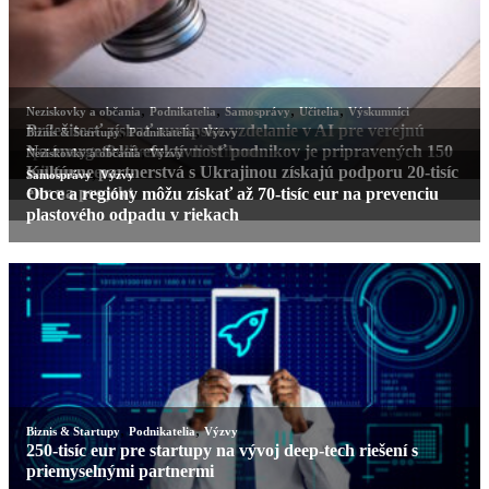
,
,
,
,
Neziskovky a občania
Podnikatelia
Samosprávy
Učitelia
Výskumníci
Príležitosť získať európske vzdelanie v AI pre verejnú
,
,
Biznis & Startupy
Podnikatelia
Výzvy
správu na Politecnico di Milano
Na energetickú efektívnosť podnikov je pripravených 150
,
Neziskovky a občania
Výzvy
miliónov eur
Kultúrne partnerstvá s Ukrajinou získajú podporu 20-tisíc
,
Samosprávy
Výzvy
eur na projekt
Obce a regióny môžu získať až 70-tisíc eur na prevenciu
plastového odpadu v riekach
,
,
Biznis & Startupy
Podnikatelia
Výzvy
250-tisíc eur pre startupy na vývoj deep-tech riešení s
priemyselnými partnermi