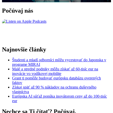
Počúvaj nás
Najnovšie články
Študenti a mladí odborníci môžu vycestovať do Japonska v
programe MIRAI
Malé a stredné podniky môžu získať až 60-tisíc eur na
inovácie vo vodíkovej mobilite
Grant ti pomôže budovať európsku databázu overených
faktov
Získaj späť až 90 % nákladov na ochranu duševného
vlastníctva
Európska AI súťaž ponúka inovátorom ceny až do 100-tisíc
eur
Nechce sa Ti čítať? Počúvaj.