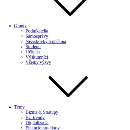
Granty
Podnikatelia
Samosprávy
Neziskovky a občania
Študenti
Učitelia
Výskumníci
Všetky výzvy
Témy
Biznis & Startupy
EÚ trendy
Digitalizácia
Financie projektov