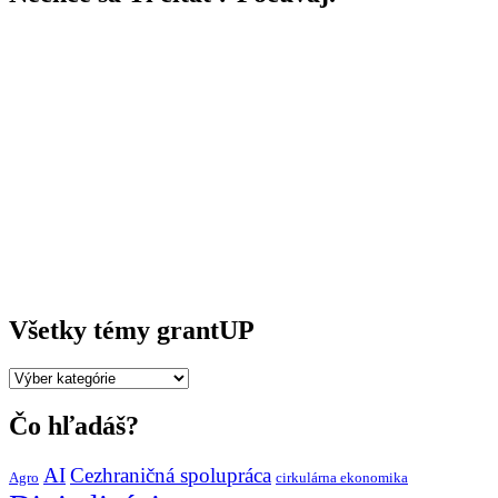
Všetky témy grantUP
Všetky
témy
grantUP
Čo hľadáš?
AI
Cezhraničná spolupráca
Agro
cirkulárna ekonomika