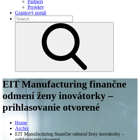
Partneri
Projekty
Grantový portál
Search
for:
Search
EIT Manufacturing finančne
odmení ženy inovátorky –
prihlasovanie otvorené
Home
Archív
EIT Manufacturing finančne odmení ženy inovátorky –
prihlasovanie otvorené