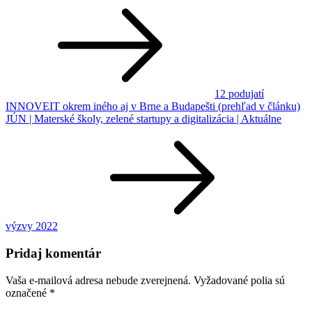
Navigácia
v
článku
12 podujatí
INNOVEIT okrem iného aj v Brne a Budapešti (prehľad v článku)
JÚN | Materské školy, zelené startupy a digitalizácia | Aktuálne
výzvy 2022
Pridaj komentár
Vaša e-mailová adresa nebude zverejnená.
Vyžadované polia sú
označené
*