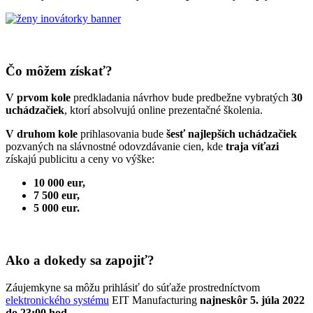
Čo môžem získať?
V prvom kole
predkladania návrhov bude predbežne vybratých
30
uchádzačiek
, ktorí absolvujú online prezentačné školenia.
V druhom kole
prihlasovania bude
šesť najlepších uchádzačiek
pozvaných na slávnostné odovzdávanie cien, kde
traja víťazi
získajú publicitu a ceny vo výške:
10 000 eur,
7 500 eur,
5 000 eur.
Ako a dokedy sa zapojiť?
Záujemkyne sa môžu prihlásiť do súťaže prostredníctvom
elektronického systému
EIT Manufacturing
najneskôr 5. júla 2022
do 23:00 hod.