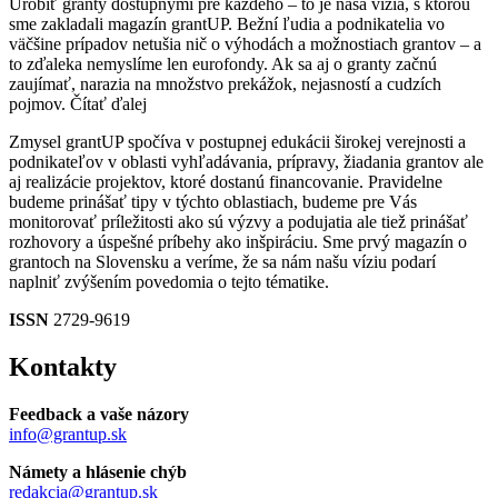
Urobiť granty dostupnými pre každého – to je naša vízia, s ktorou
sme zakladali magazín grantUP. Bežní ľudia a podnikatelia vo
väčšine prípadov netušia nič o výhodách a možnostiach grantov – a
to zďaleka nemyslíme len eurofondy. Ak sa aj o granty začnú
zaujímať, narazia na množstvo prekážok, nejasností a cudzích
pojmov.
Čítať ďalej
Zmysel grantUP spočíva v postupnej edukácii širokej verejnosti a
podnikateľov v oblasti vyhľadávania, prípravy, žiadania grantov ale
aj realizácie projektov, ktoré dostanú financovanie. Pravidelne
budeme prinášať tipy v týchto oblastiach, budeme pre Vás
monitorovať príležitosti ako sú výzvy a podujatia ale tiež prinášať
rozhovory a úspešné príbehy ako inšpiráciu. Sme prvý magazín o
grantoch na Slovensku a veríme, že sa nám našu víziu podarí
naplniť zvýšením povedomia o tejto tématike.
ISSN
2729-9619
Kontakty
Feedback a vaše názory
info@grantup.sk
Námety a hlásenie chýb
redakcia@grantup.sk