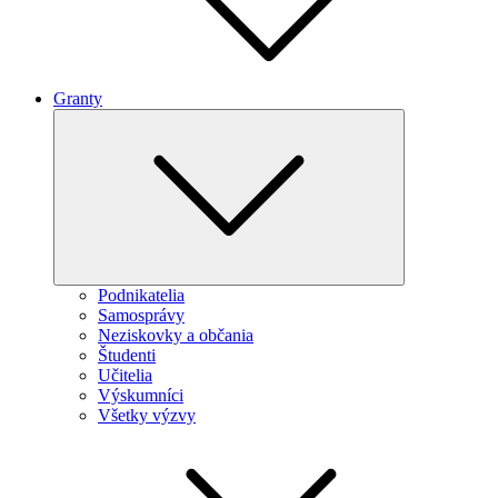
Granty
Expand
child
menu
Podnikatelia
Samosprávy
Neziskovky a občania
Študenti
Učitelia
Výskumníci
Všetky výzvy