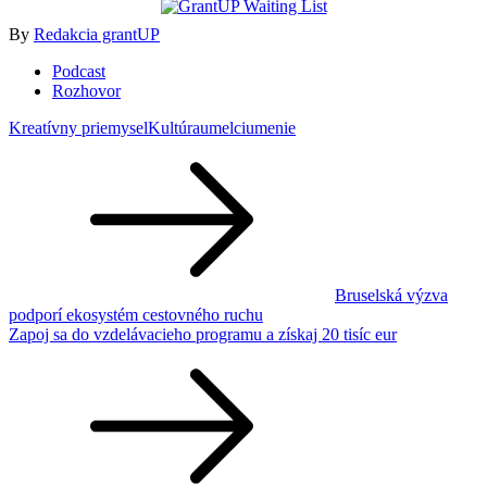
By
Redakcia grantUP
Podcast
Rozhovor
Kreatívny priemysel
Kultúra
umelci
umenie
Navigácia
v
článku
Bruselská výzva
podporí ekosystém cestovného ruchu
Zapoj sa do vzdelávacieho programu a získaj 20 tisíc eur