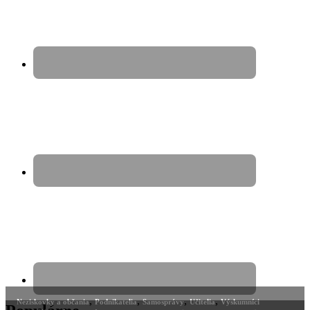
,
,
,
,
Neziskovky a občania
Podnikatelia
Samosprávy
Učitelia
Výskumníci