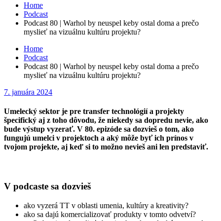
Home
Podcast
Podcast 80 | Warhol by neuspel keby ostal doma a prečo
myslieť na vizuálnu kultúru projektu?
Home
Podcast
Podcast 80 | Warhol by neuspel keby ostal doma a prečo
myslieť na vizuálnu kultúru projektu?
Posted
7. januára 2024
on
Umelecký sektor je pre transfer technológií a projekty
špecifický aj z toho dôvodu, že niekedy sa dopredu nevie, ako
bude výstup vyzerať. V 80. epizóde sa dozvieš o tom, ako
fungujú umelci v projektoch a aký môže byť ich prínos v
tvojom projekte, aj keď si to možno nevieš ani len predstaviť.
V podcaste sa dozvieš
ako vyzerá TT v oblasti umenia, kultúry a kreativity?
ako sa dajú komercializovať produkty v tomto odvetví?