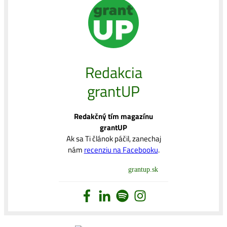
Redakcia
grantUP
Redakčný tím magazínu
grantUP
Ak sa Ti článok páčil, zanechaj
nám
recenziu na Facebooku
.
grantup.sk