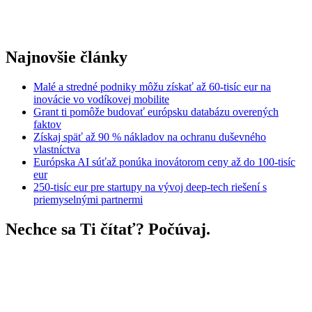
Najnovšie články
Malé a stredné podniky môžu získať až 60-tisíc eur na
inovácie vo vodíkovej mobilite
Grant ti pomôže budovať európsku databázu overených
faktov
Získaj späť až 90 % nákladov na ochranu duševného
vlastníctva
Európska AI súťaž ponúka inovátorom ceny až do 100-tisíc
eur
250-tisíc eur pre startupy na vývoj deep-tech riešení s
priemyselnými partnermi
Nechce sa Ti čítať? Počúvaj.