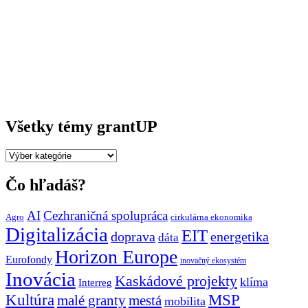
Všetky témy grantUP
Všetky
témy
grantUP
Čo hľadáš?
AI
Cezhraničná spolupráca
Agro
cirkulárna ekonomika
Digitalizácia
EIT
doprava
energetika
dáta
Horizon Europe
Eurofondy
inovačný ekosystém
Inovácia
Kaskádové projekty
klíma
Interreg
Kultúra
MSP
malé granty
mestá
mobilita