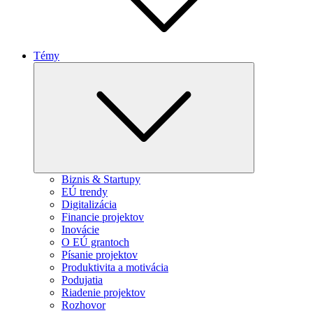
Témy
Expand
child
menu
Biznis & Startupy
EÚ trendy
Digitalizácia
Financie projektov
Inovácie
O EÚ grantoch
Písanie projektov
Produktivita a motivácia
Podujatia
Riadenie projektov
Rozhovor