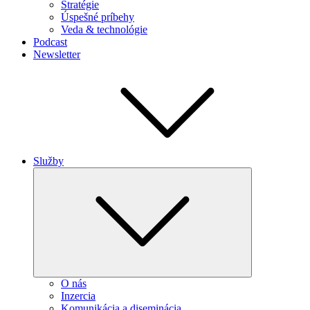
Stratégie
Úspešné príbehy
Veda & technológie
Podcast
Newsletter
Služby
Expand
child
menu
O nás
Inzercia
Komunikácia a diseminácia