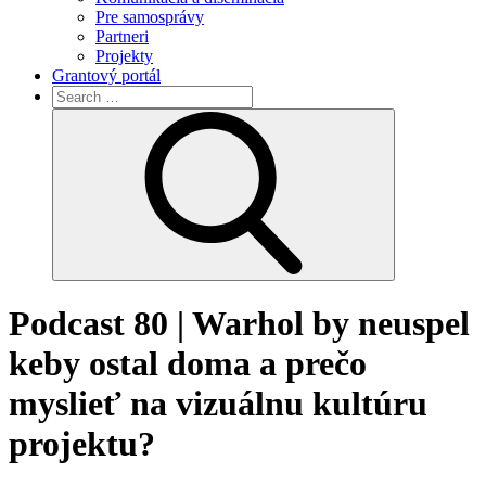
Pre samosprávy
Partneri
Projekty
Grantový portál
Search
for:
Search
Podcast 80 | Warhol by neuspel
keby ostal doma a prečo
myslieť na vizuálnu kultúru
projektu?