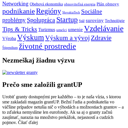
Networking
Plán obnovy
Obehová ekonomika
obnoviteľná energia
Regióny
podnikanie
Sociálne
SlovakiaTech
Startup
problémy
Spolupráca
suroviny
Technológie
Stáž
Vzdelávanie
Tips & Tricks
umenie
Turizmus
umelci
Výskum
Výskum a vývoj
Zdravie
Výroba
životné prostredie
Štipendium
Nezmeškaj žiadnu výzvu
Prečo sme založili grantUP
Urobiť granty dostupnými pre každého – to je naša vízia, s ktorou
sme zakladali magazín grantUP. Bežní ľudia a podnikatelia vo
väčšine prípadov netušia nič o výhodách a možnostiach grantov – a
to zďaleka nemyslíme len eurofondy. Ak sa aj o granty začnú
zaujímať, narazia na množstvo prekážok, nejasností a cudzích
pojmov.
Čítať ďalej