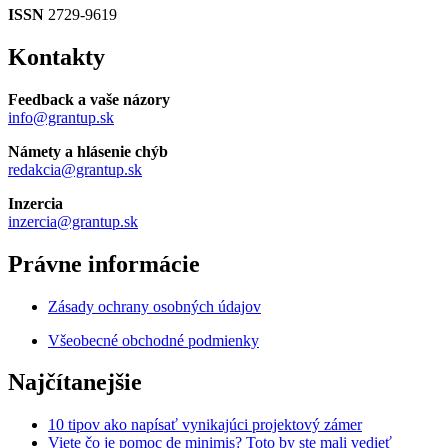
ISSN
2729-9619
Kontakty
Feedback a vaše názory
info@grantup.sk
Námety a hlásenie chýb
redakcia@grantup.sk
Inzercia
inzercia@grantup.sk
Právne informácie
Zásady ochrany osobných údajov
Všeobecné obchodné podmienky
Najčítanejšie
10 tipov ako napísať vynikajúci projektový zámer
Viete čo je pomoc de minimis? Toto by ste mali vedieť