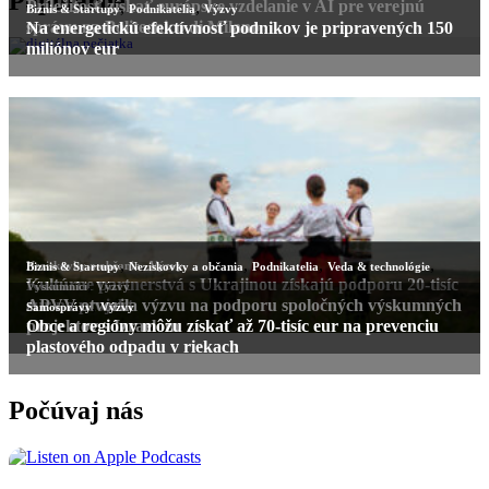
Populárne
Príležitosť získať európske vzdelanie v AI pre verejnú
,
,
Biznis & Startupy
Podnikatelia
Výzvy
správu na Politecnico di Milano
Na energetickú efektívnosť podnikov je pripravených 150
miliónov eur
,
,
,
,
,
Neziskovky a občania
Výzvy
Biznis & Startupy
Neziskovky a občania
Podnikatelia
Veda & technológie
Kultúrne partnerstvá s Ukrajinou získajú podporu 20-tisíc
,
Výskumníci
Výzvy
eur na projekt
APVV otvorila výzvu na podporu spoločných výskumných
,
Samosprávy
Výzvy
projektov s Izraelom
Obce a regióny môžu získať až 70-tisíc eur na prevenciu
plastového odpadu v riekach
Počúvaj nás