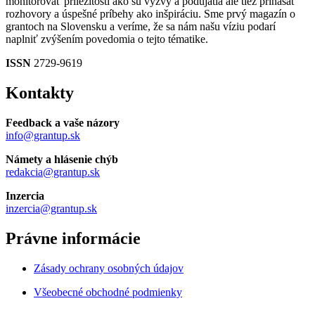
monitorovať príležitosti ako sú výzvy a podujatia ale tiež prinášať
rozhovory a úspešné príbehy ako inšpiráciu. Sme prvý magazín o
grantoch na Slovensku a veríme, že sa nám našu víziu podarí
naplniť zvýšením povedomia o tejto tématike.
ISSN
2729-9619
Kontakty
Feedback a vaše názory
info@grantup.sk
Námety a hlásenie chýb
redakcia@grantup.sk
Inzercia
inzercia@grantup.sk
Právne informácie
Zásady ochrany osobných údajov
Všeobecné obchodné podmienky