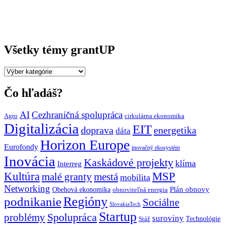
Všetky témy grantUP
Všetky
témy
grantUP
Čo hľadáš?
AI
Cezhraničná spolupráca
Agro
cirkulárna ekonomika
Digitalizácia
EIT
doprava
energetika
dáta
Horizon Europe
Eurofondy
inovačný ekosystém
Inovácia
Kaskádové projekty
klíma
Interreg
Kultúra
MSP
malé granty
mestá
mobilita
Networking
Plán obnovy
Obehová ekonomika
obnoviteľná energia
Regióny
podnikanie
Sociálne
SlovakiaTech
Startup
problémy
Spolupráca
suroviny
Technológie
Stáž