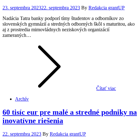
Posted
23. septembra 2023
22. septembra 2023
By
Redakcia grantUP
on
Nadácia Tatra banky podporí tímy študentov a odborníkov zo
slovenských gymnázií a stredných odborných škôl s maturitou, ako
aj z prostredia mimovládnych neziskových organizácií
zameraných…
Čítať viac
Archív
60 tisíc eur pre malé a stredné podniky na
inovatívne riešenia
Posted
22. septembra 2023
By
Redakcia grantUP
on