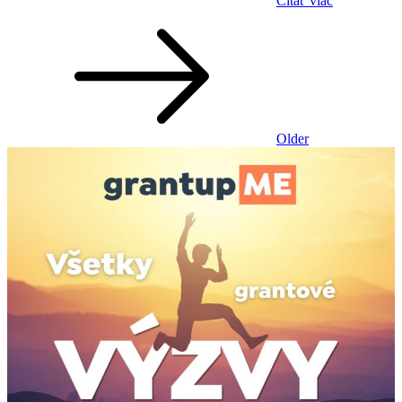
Čítať viac
Navigácia
v
článkoch
Older