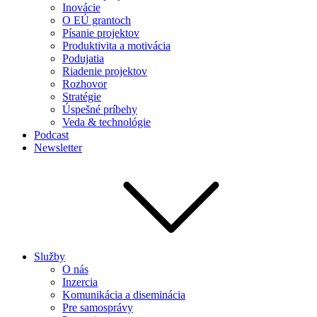
Inovácie
O EÚ grantoch
Písanie projektov
Produktivita a motivácia
Podujatia
Riadenie projektov
Rozhovor
Stratégie
Úspešné príbehy
Veda & technológie
Podcast
Newsletter
Služby
O nás
Inzercia
Komunikácia a diseminácia
Pre samosprávy