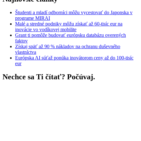
Študenti a mladí odborníci môžu vycestovať do Japonska v
programe MIRAI
Malé a stredné podniky môžu získať až 60-tisíc eur na
inovácie vo vodíkovej mobilite
Grant ti pomôže budovať európsku databázu overených
faktov
Získaj späť až 90 % nákladov na ochranu duševného
vlastníctva
Európska AI súťaž ponúka inovátorom ceny až do 100-tisíc
eur
Nechce sa Ti čítať? Počúvaj.