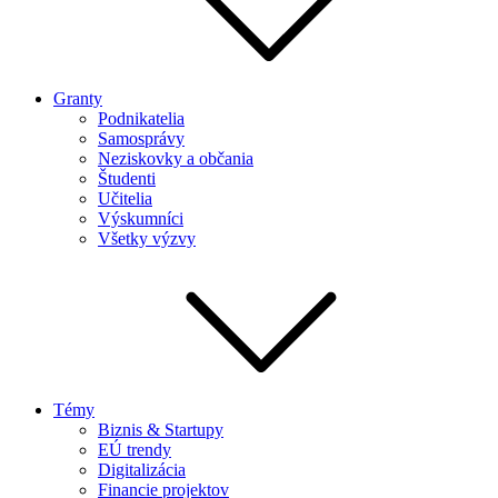
Granty
Podnikatelia
Samosprávy
Neziskovky a občania
Študenti
Učitelia
Výskumníci
Všetky výzvy
Témy
Biznis & Startupy
EÚ trendy
Digitalizácia
Financie projektov