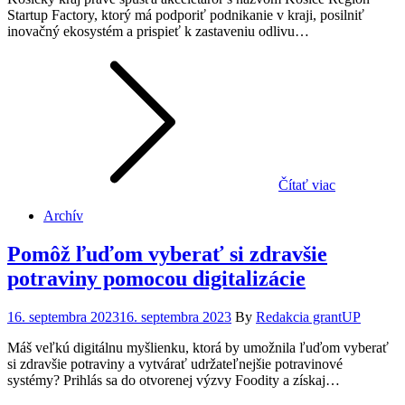
Startup Factory, ktorý má podporiť podnikanie v kraji, posilniť
inovačný ekosystém a prispieť k zastaveniu odlivu…
Čítať viac
Archív
Pomôž ľuďom vyberať si zdravšie
potraviny pomocou digitalizácie
Posted
16. septembra 2023
16. septembra 2023
By
Redakcia grantUP
on
Máš veľkú digitálnu myšlienku, ktorá by umožnila ľuďom vyberať
si zdravšie potraviny a vytvárať udržateľnejšie potravinové
systémy? Prihlás sa do otvorenej výzvy Foodity a získaj…