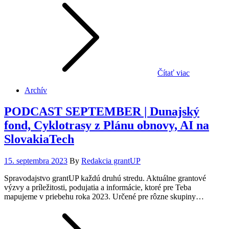
Čítať viac
Archív
PODCAST SEPTEMBER | Dunajský
fond, Cyklotrasy z Plánu obnovy, AI na
SlovakiaTech
Posted
15. septembra 2023
By
Redakcia grantUP
on
Spravodajstvo grantUP každú druhú stredu. Aktuálne grantové
výzvy a príležitosti, podujatia a informácie, ktoré pre Teba
mapujeme v priebehu roka 2023. Určené pre rôzne skupiny…