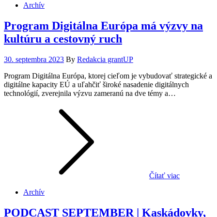
Archív
Program Digitálna Európa má výzvy na
kultúru a cestovný ruch
Posted
30. septembra 2023
By
Redakcia grantUP
on
Program Digitálna Európa, ktorej cieľom je vybudovať strategické a
digitálne kapacity EÚ a uľahčiť široké nasadenie digitálnych
technológií, zverejnila výzvu zameranú na dve témy a…
Čítať viac
Archív
PODCAST SEPTEMBER | Kaskádovky,