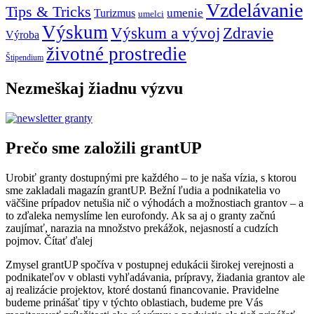
Vzdelávanie
Tips & Tricks
umenie
Turizmus
umelci
Výskum
Výskum a vývoj
Zdravie
Výroba
životné prostredie
Štipendium
Nezmeškaj žiadnu výzvu
Prečo sme založili grantUP
Urobiť granty dostupnými pre každého – to je naša vízia, s ktorou
sme zakladali magazín grantUP. Bežní ľudia a podnikatelia vo
väčšine prípadov netušia nič o výhodách a možnostiach grantov – a
to zďaleka nemyslíme len eurofondy. Ak sa aj o granty začnú
zaujímať, narazia na množstvo prekážok, nejasností a cudzích
pojmov.
Čítať ďalej
Zmysel grantUP spočíva v postupnej edukácii širokej verejnosti a
podnikateľov v oblasti vyhľadávania, prípravy, žiadania grantov ale
aj realizácie projektov, ktoré dostanú financovanie. Pravidelne
budeme prinášať tipy v týchto oblastiach, budeme pre Vás