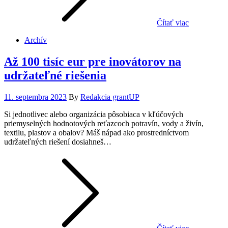
Čítať viac
Archív
Až 100 tisíc eur pre inovátorov na
udržateľné riešenia
Posted
11. septembra 2023
By
Redakcia grantUP
on
Si jednotlivec alebo organizácia pôsobiaca v kľúčových
priemyselných hodnotových reťazcoch potravín, vody a živín,
textilu, plastov a obalov? Máš nápad ako prostredníctvom
udržateľných riešení dosiahneš…