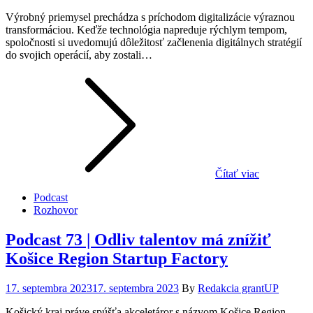
on
Výrobný priemysel prechádza s príchodom digitalizácie výraznou
transformáciou. Keďže technológia napreduje rýchlym tempom,
spoločnosti si uvedomujú dôležitosť začlenenia digitálnych stratégií
do svojich operácií, aby zostali…
Čítať viac
Podcast
Rozhovor
Podcast 73 | Odliv talentov má znížiť
Košice Region Startup Factory
Posted
17. septembra 2023
17. septembra 2023
By
Redakcia grantUP
on
Košický kraj práve spúšťa akceletáror s názvom Košice Region