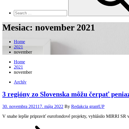
Mesiac:
november 2021
Home
2021
november
Home
2021
november
Archív
3 regióny zo Slovenska môžu čerpať peniaz
Posted
30. novembra 2021
17. mája 2022
By
Redakcia grantUP
on
V snahe lepšie pripraviť eurofondové projekty, vyhlásilo MIRRI SR v