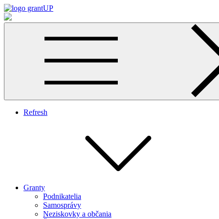
Skip
to
Využiť granty vo svoj prospech
content
Refresh
Granty
Podnikatelia
Samosprávy
Neziskovky a občania