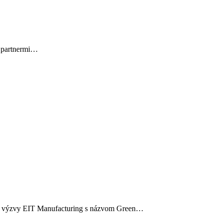
 s partnermi…
ť do výzvy EIT Manufacturing s názvom Green…