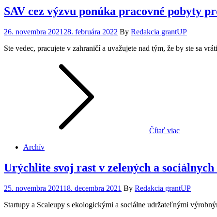
SAV cez výzvu ponúka pracovné pobyty pr
Posted
26. novembra 2021
28. februára 2022
By
Redakcia grantUP
on
Ste vedec, pracujete v zahraničí a uvažujete nad tým, že by ste sa vr
Čítať viac
Archív
Urýchlite svoj rast v zelených a sociálny
Posted
25. novembra 2021
18. decembra 2021
By
Redakcia grantUP
on
Startupy a Scaleupy s ekologickými a sociálne udržateľnými výrobný