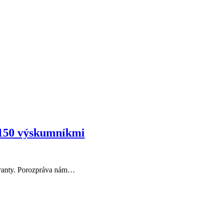
o 150 výskumníkmi
 granty. Porozpráva nám…