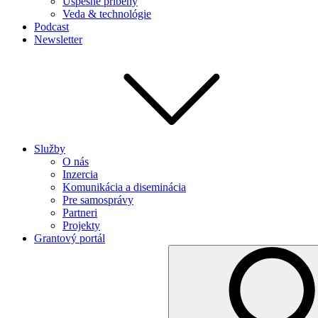
Úspešné príbehy
Veda & technológie
Podcast
Newsletter
Služby
O nás
Inzercia
Komunikácia a diseminácia
Pre samosprávy
Partneri
Projekty
Grantový portál
Search
for: