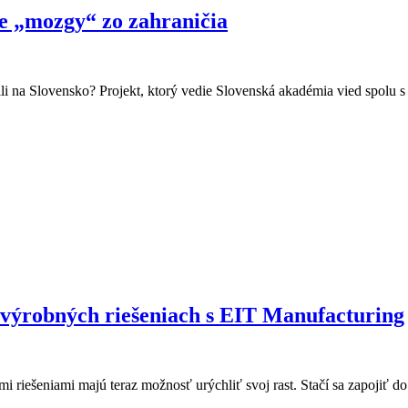
e „mozgy“ zo zahraničia
átili na Slovensko? Projekt, ktorý vedie Slovenská akadémia vied spolu
ch výrobných riešeniach s EIT Manufacturing
mi riešeniami majú teraz možnosť urýchliť svoj rast. Stačí sa zapoji