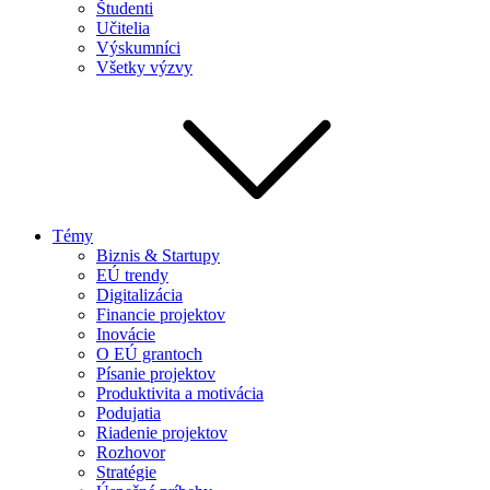
Študenti
Učitelia
Výskumníci
Všetky výzvy
Témy
Biznis & Startupy
EÚ trendy
Digitalizácia
Financie projektov
Inovácie
O EÚ grantoch
Písanie projektov
Produktivita a motivácia
Podujatia
Riadenie projektov
Rozhovor
Stratégie