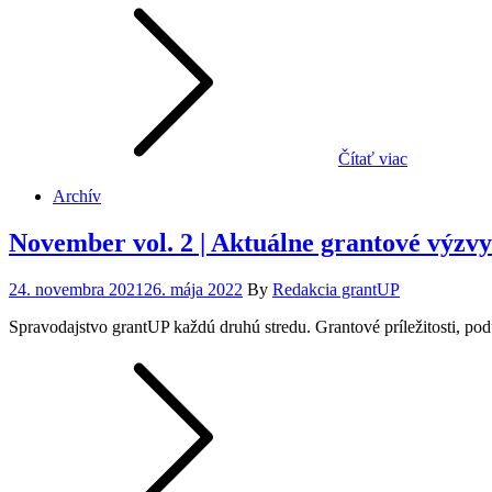
Čítať viac
Archív
November vol. 2 | Aktuálne grantové výzv
Posted
24. novembra 2021
26. mája 2022
By
Redakcia grantUP
on
Spravodajstvo grantUP každú druhú stredu. Grantové príležitosti, po