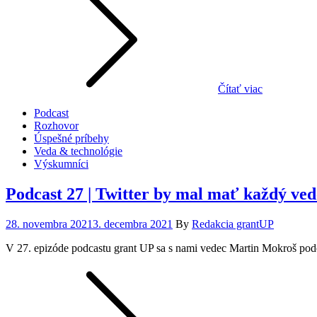
Čítať viac
Podcast
Rozhovor
Úspešné príbehy
Veda & technológie
Výskumníci
Podcast 27 | Twitter by mal mať každý ved
Posted
28. novembra 2021
3. decembra 2021
By
Redakcia grantUP
on
V 27. epizóde podcastu grant UP sa s nami vedec Martin Mokroš pod