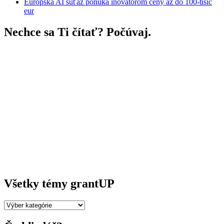
Európska AI súťaž ponúka inovátorom ceny až do 100-tisíc
eur
Nechce sa Ti čítať? Počúvaj.
Všetky témy grantUP
Všetky
témy
grantUP