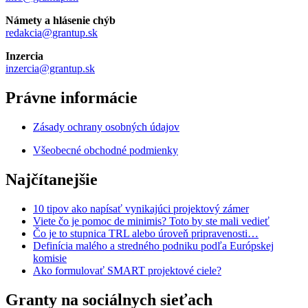
Námety a hlásenie chýb
redakcia@grantup.sk
Inzercia
inzercia@grantup.sk
Právne informácie
Zásady ochrany osobných údajov
Všeobecné obchodné podmienky
Najčítanejšie
10 tipov ako napísať vynikajúci projektový zámer
Viete čo je pomoc de minimis? Toto by ste mali vedieť
Čo je to stupnica TRL alebo úroveň pripravenosti…
Definícia malého a stredného podniku podľa Európskej
komisie
Ako formulovať SMART projektové ciele?
Granty na sociálnych sieťach