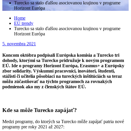
Turecko sa stalo ďalšou asociovanou krajinou v programe
Horizont Európa
Home
EÚ trendy
Turecko sa stalo ďalšou asociovanou krajinou v programe
Horizont Európa
Posted
5. novembra 2021
on
Koncom októbra podpísali Európska komisia a Turecko tri
dohody, ktorými sa Turecko pridružuje k novým programom
EÚ. Ide o programy Horizont Európa, Erasmus+ a Európsky
zbor solidarity. Výskumní pracovníci, inovátori, študenti,
stážisti či učitelia pôsobiaci na tureckých inštitúciách sa teraz
môžu zúčastňovať na týchto programoch za rovnakých
podmienok ako my z členských štátov EÚ.
Kde sa môže Turecko zapájať?
Medzi programy, do ktorých sa Turecko môže zapájať patria nové
programy pre roky 2021 až 2027: