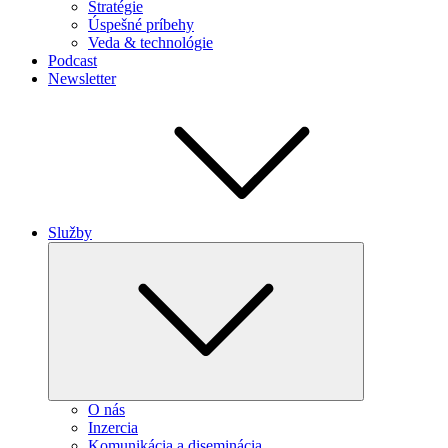
Stratégie
Úspešné príbehy
Veda & technológie
Podcast
Newsletter
Služby
Expand
child
menu
O nás
Inzercia
Komunikácia a diseminácia