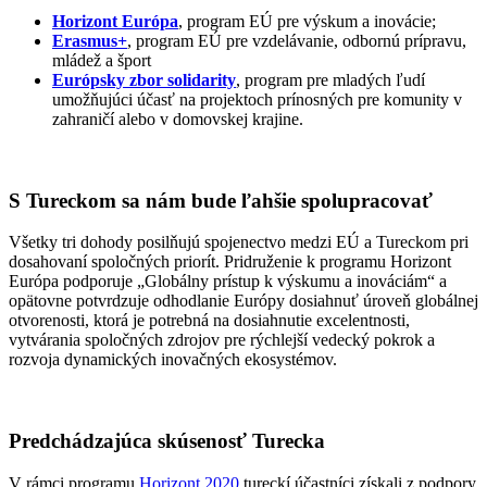
Horizont Európa
, program EÚ pre výskum a inovácie;
Erasmus+
, program EÚ pre vzdelávanie, odbornú prípravu,
mládež a šport
Európsky zbor solidarity
, program pre mladých ľudí
umožňujúci účasť na projektoch prínosných pre komunity v
zahraničí alebo v domovskej krajine.
S Tureckom sa nám bude ľahšie spolupracovať
Všetky tri dohody posilňujú spojenectvo medzi EÚ a Tureckom pri
dosahovaní spoločných priorít. Pridruženie k programu Horizont
Európa podporuje „Globálny prístup k výskumu a inováciám“ a
opätovne potvrdzuje odhodlanie Európy dosiahnuť úroveň globálnej
otvorenosti, ktorá je potrebná na dosiahnutie excelentnosti,
vytvárania spoločných zdrojov pre rýchlejší vedecký pokrok a
rozvoja dynamických inovačných ekosystémov.
Predchádzajúca skúsenosť Turecka
V rámci programu
Horizont 2020
tureckí účastníci získali z podpory