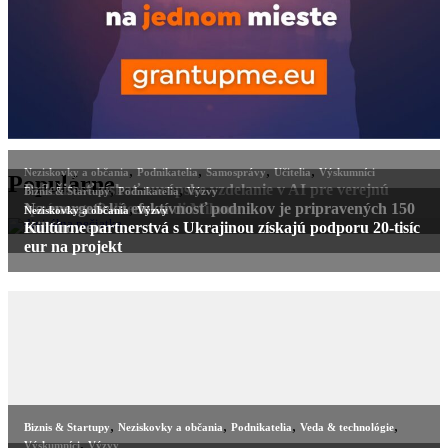
,
,
,
,
Neziskovky a občania
Podnikatelia
Samosprávy
Učitelia
Výskumníci
Populárne
Príležitosť získať európske vzdelanie v AI pre verejnú
,
,
Biznis & Startupy
Podnikatelia
Výzvy
správu na Politecnico di Milano
Na energetickú efektívnosť podnikov je pripravených 150
,
Neziskovky a občania
Výzvy
miliónov eur
Kultúrne partnerstvá s Ukrajinou získajú podporu 20-tisíc
eur na projekt
,
,
,
,
Biznis & Startupy
Neziskovky a občania
Podnikatelia
Veda & technológie
,
Výskumníci
Výzvy