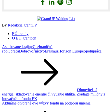
By
Redakcia grantUP
EÚ trendy
O EÚ grantoch
Asociované krajiny
Cezhraničná
spolupráca
Dobrovoľníctvo
Erasmus
Horizon Europe
Spolupráca
Navigácia
v
článku
Obnoviteľná
energia, skladovanie energie či využitie uhlíka. Žiadajte milióny z
Inovačného fondu EK
Aktuálne otvorené dve výzvy fondu na podporu umenia