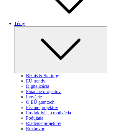
Témy
Expand
child
menu
Biznis & Startupy
EÚ trendy
Digitalizácia
Financie projektov
Inovácie
O EÚ grantoch
Písanie projektov
Produktivita a motivácia
Podujatia
Riadenie projektov
Rozhovor