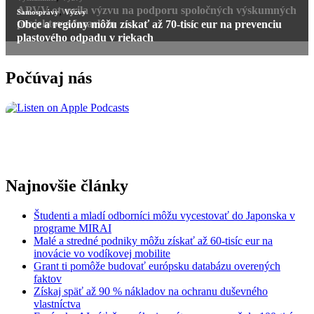
APVV otvorila výzvu na podporu spoločných výskumných
,
Samosprávy
Výzvy
projektov s Izraelom
Obce a regióny môžu získať až 70-tisíc eur na prevenciu
plastového odpadu v riekach
Počúvaj nás
Najnovšie články
Študenti a mladí odborníci môžu vycestovať do Japonska v
programe MIRAI
Malé a stredné podniky môžu získať až 60-tisíc eur na
inovácie vo vodíkovej mobilite
Grant ti pomôže budovať európsku databázu overených
faktov
Získaj späť až 90 % nákladov na ochranu duševného
vlastníctva