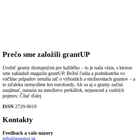
Prečo sme založili grantUP
Urobiť granty dostupnými pre každého – to je naša vízia, s ktorou
sme zakladali magazín grantUP. Bežní ľudia a podnikatelia vo
väčšine prípadov netušia nič o výhodách a možnostiach grantov – a
to zďaleka nemyslíme len eurofondy. Ak sa aj o granty začnú
zaujímať, narazia na množstvo prekážok, nejasností a cudzích
pojmov.
Čítať ďalej
ISSN
2729-9619
Kontakty
Feedback a vaše názory
info@grantup.sk