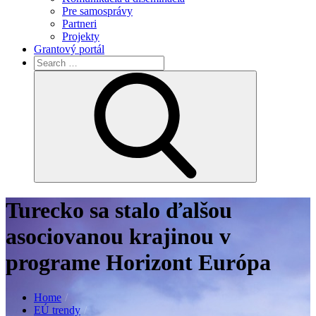
Pre samosprávy
Partneri
Projekty
Grantový portál
Search
for:
Search
Turecko sa stalo ďalšou
asociovanou krajinou v
programe Horizont Európa
Home
EÚ trendy