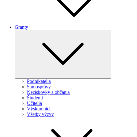
Granty
Expand
child
menu
Podnikatelia
Samosprávy
Neziskovky a občania
Študenti
Učitelia
Výskumníci
Všetky výzvy