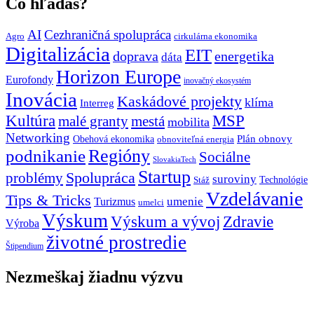
Čo hľadáš?
AI
Cezhraničná spolupráca
Agro
cirkulárna ekonomika
Digitalizácia
EIT
doprava
energetika
dáta
Horizon Europe
Eurofondy
inovačný ekosystém
Inovácia
Kaskádové projekty
klíma
Interreg
Kultúra
MSP
malé granty
mestá
mobilita
Networking
Plán obnovy
Obehová ekonomika
obnoviteľná energia
Regióny
podnikanie
Sociálne
SlovakiaTech
Startup
problémy
Spolupráca
suroviny
Technológie
Stáž
Vzdelávanie
Tips & Tricks
umenie
Turizmus
umelci
Výskum
Výskum a vývoj
Zdravie
Výroba
životné prostredie
Štipendium
Nezmeškaj žiadnu výzvu