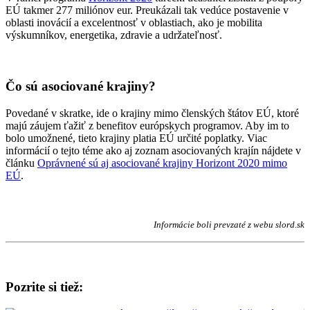
EÚ takmer 277 miliónov eur. Preukázali tak vedúce postavenie v
oblasti inovácií a excelentnosť v oblastiach, ako je mobilita
výskumníkov, energetika, zdravie a udržateľnosť.
Čo sú asociované krajiny?
Povedané v skratke, ide o krajiny mimo členských štátov EÚ, ktoré
majú záujem ťažiť z benefitov európskych programov. Aby im to
bolo umožnené, tieto krajiny platia EÚ určité poplatky. Viac
informácií o tejto téme ako aj zoznam asociovaných krajín nájdete v
článku
Oprávnené sú aj asociované krajiny Horizont 2020 mimo
EÚ
.
Informácie boli prevzaté z webu slord.sk
Pozrite si tiež: