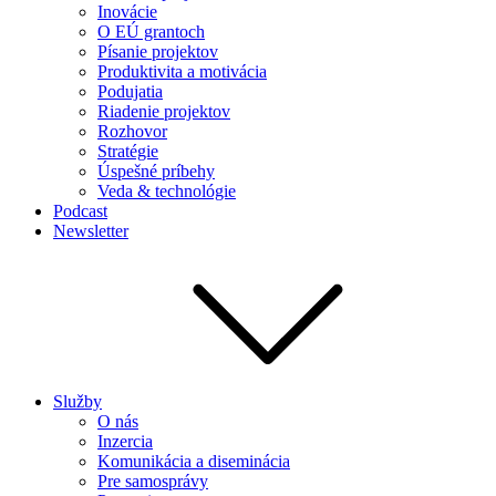
Inovácie
O EÚ grantoch
Písanie projektov
Produktivita a motivácia
Podujatia
Riadenie projektov
Rozhovor
Stratégie
Úspešné príbehy
Veda & technológie
Podcast
Newsletter
Služby
O nás
Inzercia
Komunikácia a diseminácia
Pre samosprávy