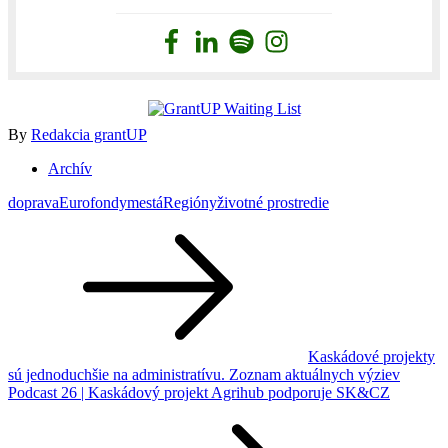
By
Redakcia grantUP
Archív
doprava
Eurofondy
mestá
Regióny
životné prostredie
Navigácia
v
článku
Kaskádové projekty
sú jednoduchšie na administratívu. Zoznam aktuálnych výziev
Podcast 26 | Kaskádový projekt Agrihub podporuje SK&CZ