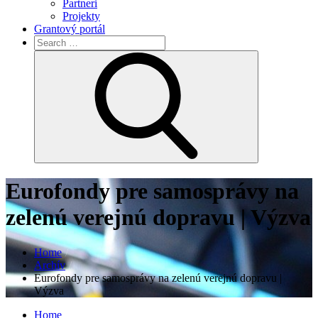
Partneri
Projekty
Grantový portál
Search
for:
Search
Eurofondy pre samosprávy na
zelenú verejnú dopravu | Výzva
Home
Archív
Eurofondy pre samosprávy na zelenú verejnú dopravu |
Výzva
Home