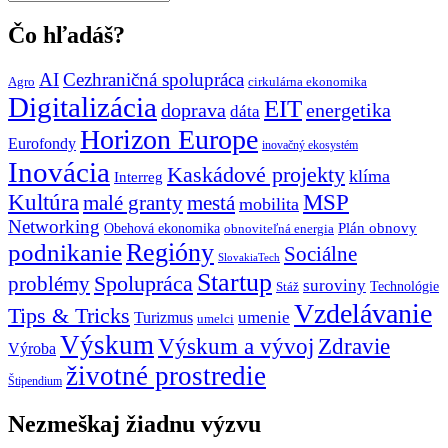
témy
grantUP
Čo hľadáš?
AI
Cezhraničná spolupráca
Agro
cirkulárna ekonomika
Digitalizácia
EIT
doprava
energetika
dáta
Horizon Europe
Eurofondy
inovačný ekosystém
Inovácia
Kaskádové projekty
klíma
Interreg
Kultúra
MSP
malé granty
mestá
mobilita
Networking
Plán obnovy
Obehová ekonomika
obnoviteľná energia
Regióny
podnikanie
Sociálne
SlovakiaTech
Startup
problémy
Spolupráca
suroviny
Technológie
Stáž
Vzdelávanie
Tips & Tricks
umenie
Turizmus
umelci
Výskum
Výskum a vývoj
Zdravie
Výroba
životné prostredie
Štipendium
Nezmeškaj žiadnu výzvu