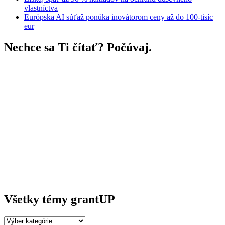
vlastníctva
Európska AI súťaž ponúka inovátorom ceny až do 100-tisíc
eur
Nechce sa Ti čítať? Počúvaj.
Všetky témy grantUP
Všetky