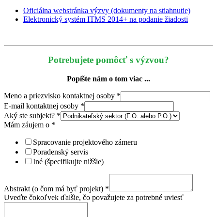
Oficiálna webstránka výzvy (dokumenty na stiahnutie)
Elektronický systém ITMS 2014+ na podanie žiadosti
Potrebujete pomôcť s výzvou?
Popíšte nám o tom viac ...
Meno a priezvisko kontaktnej osoby
*
E-mail kontaktnej osoby
*
Aký ste subjekt?
*
Mám záujem o
*
Spracovanie projektového zámeru
Poradenský servis
Iné (špecifikujte nižšie)
Abstrakt (o čom má byť projekt)
*
Uveďte čokoľvek ďalšie, čo považujete za potrebné uviesť