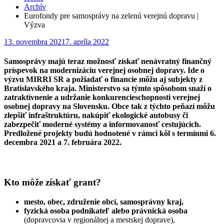
Archív
Eurofondy pre samosprávy na zelenú verejnú dopravu |
Výzva
Posted
13. novembra 2021
7. apríla 2022
on
Samosprávy majú teraz možnosť získať nenávratný finančný
príspevok na modernizáciu verejnej osobnej dopravy. Ide o
výzvu MIRRI SR a požiadať o financie môžu aj subjekty z
Bratislavského kraja. Ministerstvo sa týmto spôsobom snaží o
zatraktívnenie a udržanie konkurencieschopnosti verejnej
osobnej dopravy na Slovensku. Obce tak z týchto peňazí môžu
zlepšiť infraštruktúru, nakúpiť ekologické autobusy či
zabezpečiť moderné systémy a informovanosť cestujúcich.
Predložené projekty budú hodnotené v rámci kôl s termínmi 6.
decembra 2021 a 7. februára 2022.
Kto môže získať grant?
mesto, obec, združenie obcí, samosprávny kraj,
fyzická osoba podnikateľ alebo právnická osoba
(dopravcovia v regionálnej a mestskej doprave),