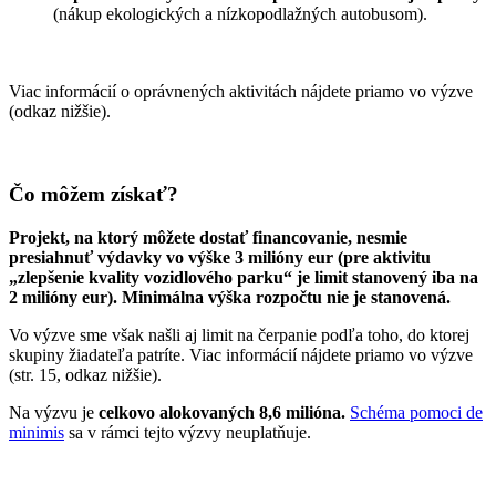
(nákup ekologických a nízkopodlažných autobusom).
Viac informácií o oprávnených aktivitách nájdete priamo vo výzve
(odkaz nižšie).
Čo môžem získať?
Projekt, na ktorý môžete dostať financovanie, nesmie
presiahnuť výdavky vo výške 3 milióny eur (pre aktivitu
„zlepšenie kvality vozidlového parku“ je limit stanovený iba na
2 milióny eur). Minimálna výška rozpočtu nie je stanovená.
Vo výzve sme však našli aj limit na čerpanie podľa toho, do ktorej
skupiny žiadateľa patríte. Viac informácií nájdete priamo vo výzve
(str. 15, odkaz nižšie).
Na výzvu je
celkovo alokovaných 8,6 milióna.
Schéma pomoci de
minimis
sa v rámci tejto výzvy neuplatňuje.