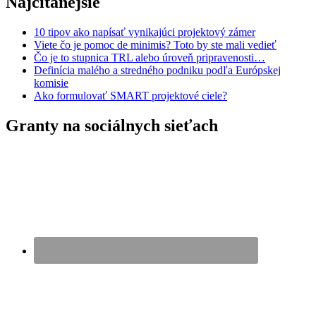
Najčítanejšie
10 tipov ako napísať vynikajúci projektový zámer
Viete čo je pomoc de minimis? Toto by ste mali vedieť
Čo je to stupnica TRL alebo úroveň pripravenosti…
Definícia malého a stredného podniku podľa Európskej
komisie
Ako formulovať SMART projektové ciele?
Granty na sociálnych sieťach