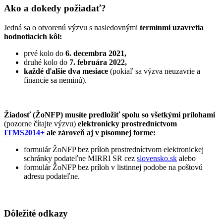
Ako a dokedy požiadať?
Jedná sa o otvorenú výzvu s nasledovnými
termínmi uzavretia
hodnotiacich kôl:
prvé kolo do
6. decembra 2021,
druhé kolo do
7. februára 2022,
každé ďalšie dva mesiace
(pokiaľ sa výzva neuzavrie a
financie sa neminú).
Žiadosť (ŽoNFP) musíte predložiť spolu so všetkými prílohami
(pozorne čítajte výzvu)
elektronicky prostredníctvom
ITMS2014+
ale
zároveň aj v písomnej forme
:
formulár ŽoNFP bez príloh prostredníctvom elektronickej
schránky podateľne MIRRI SR cez
slovensko.sk
alebo
formulár ŽoNFP bez príloh v listinnej podobe na poštovú
adresu podateľne.
Dôležité odkazy