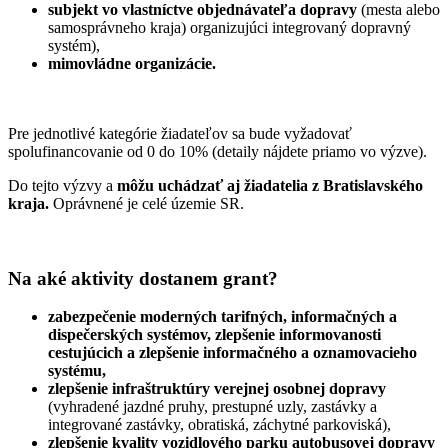
subjekt vo vlastníctve objednávateľa dopravy
(mesta alebo
samosprávneho kraja) organizujúci integrovaný dopravný
systém),
mimovládne organizácie.
Pre jednotlivé kategórie žiadateľov sa bude vyžadovať
spolufinancovanie od 0 do 10% (detaily nájdete priamo vo výzve).
Do tejto výzvy a
môžu uchádzať aj žiadatelia z Bratislavského
kraja.
Oprávnené je celé územie SR.
Na aké aktivity dostanem grant?
zabezpečenie moderných tarifných, informačných a
dispečerských systémov, zlepšenie informovanosti
cestujúcich a zlepšenie informačného a oznamovacieho
systému,
zlepšenie infraštruktúry verejnej osobnej dopravy
(vyhradené jazdné pruhy, prestupné uzly, zastávky a
integrované zastávky, obratiská, záchytné parkoviská),
zlepšenie kvality vozidlového parku autobusovej dopravy