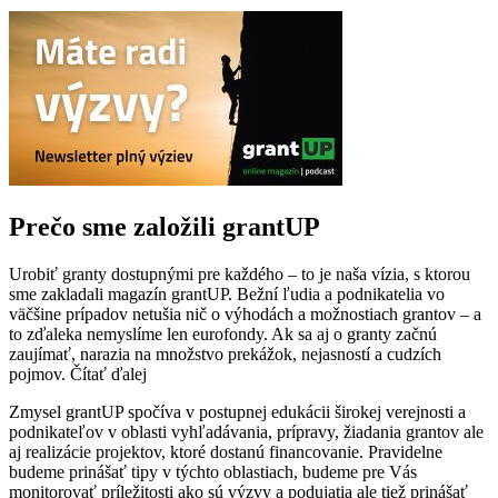
Prečo sme založili grantUP
Urobiť granty dostupnými pre každého – to je naša vízia, s ktorou
sme zakladali magazín grantUP. Bežní ľudia a podnikatelia vo
väčšine prípadov netušia nič o výhodách a možnostiach grantov – a
to zďaleka nemyslíme len eurofondy. Ak sa aj o granty začnú
zaujímať, narazia na množstvo prekážok, nejasností a cudzích
pojmov.
Čítať ďalej
Zmysel grantUP spočíva v postupnej edukácii širokej verejnosti a
podnikateľov v oblasti vyhľadávania, prípravy, žiadania grantov ale
aj realizácie projektov, ktoré dostanú financovanie. Pravidelne
budeme prinášať tipy v týchto oblastiach, budeme pre Vás
monitorovať príležitosti ako sú výzvy a podujatia ale tiež prinášať