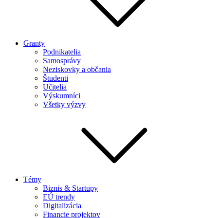
Granty
Podnikatelia
Samosprávy
Neziskovky a občania
Študenti
Učitelia
Výskumníci
Všetky výzvy
Témy
Biznis & Startupy
EÚ trendy
Digitalizácia
Financie projektov