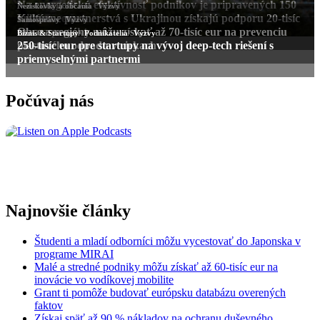
Počúvaj nás
Najnovšie články
Študenti a mladí odborníci môžu vycestovať do Japonska v
programe MIRAI
Malé a stredné podniky môžu získať až 60-tisíc eur na
inovácie vo vodíkovej mobilite
Grant ti pomôže budovať európsku databázu overených
faktov
Získaj späť až 90 % nákladov na ochranu duševného