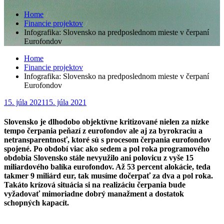
Home
Financie projektov
Infografika: Slovensko na predposlednom mieste v čerpaní
Eurofondov
Home
Financie projektov
Infografika: Slovensko na predposlednom mieste v čerpaní
Eurofondov
Posted
15. júla 2021
15. júla 2021
on
Slovensko je dlhodobo objektívne kritizované nielen za nízke
tempo čerpania peňazí z eurofondov ale aj za byrokraciu a
netransparentnosť, ktoré sú s procesom čerpania eurofondov
spojené. Po období viac ako sedem a pol roka programového
obdobia Slovensko stále nevyužilo ani polovicu z vyše 15
miliardového balíka eurofondov. Až 53 percent alokácie, teda
takmer 9 miliárd eur, tak musíme dočerpať za dva a pol roka.
Takáto krízová situácia si na realizáciu čerpania bude
vyžadovať mimoriadne dobrý manažment a dostatok
schopných kapacít.