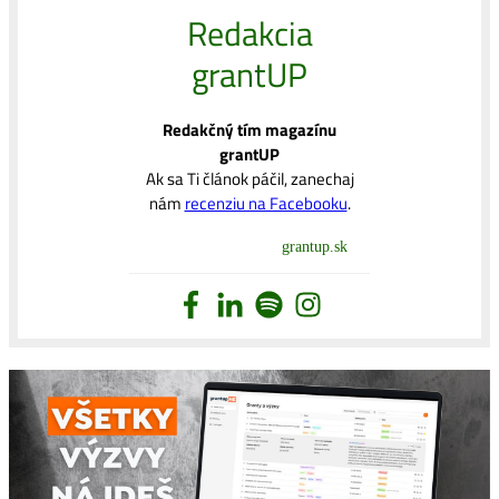
Redakcia
grantUP
Redakčný tím magazínu
grantUP
Ak sa Ti článok páčil, zanechaj
nám
recenziu na Facebooku
.
grantup.sk