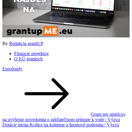
By
Redakcia grantUP
Financie projektov
O EÚ grantoch
Eurofondy
Navigácia
v
článku
Grant pre umelcov
na zvýšenie povedomia o udržateľnom prístupe k vode | Výzva
Dotácie mesta Košice na kultúrne a športové podujatia | Výzva