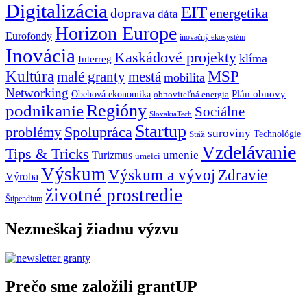
Digitalizácia
EIT
doprava
energetika
dáta
Horizon Europe
Eurofondy
inovačný ekosystém
Inovácia
Kaskádové projekty
klíma
Interreg
Kultúra
MSP
malé granty
mestá
mobilita
Networking
Plán obnovy
Obehová ekonomika
obnoviteľná energia
Regióny
podnikanie
Sociálne
SlovakiaTech
Startup
problémy
Spolupráca
suroviny
Technológie
Stáž
Vzdelávanie
Tips & Tricks
umenie
Turizmus
umelci
Výskum
Výskum a vývoj
Zdravie
Výroba
životné prostredie
Štipendium
Nezmeškaj žiadnu výzvu
Prečo sme založili grantUP