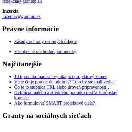
redakcia@grantup.sk
Inzercia
inzercia@grantup.sk
Právne informácie
Zásady ochrany osobných údajov
Všeobecné obchodné podmienky
Najčítanejšie
10 tipov ako napísať vynikajúci projektový zámer
Viete čo je pomoc de minimis? Toto by ste mali vedieť
Čo je to stupnica TRL alebo úroveň pripravenosti…
Definícia malého a stredného podniku podľa Európskej
komisie
Ako formulovať SMART projektové ciele?
Granty na sociálnych sieťach