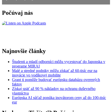
Počúvaj nás
Najnovšie články
Študenti a mladí odborníci môžu vycestovať do Japonska v
programe MIRAI
Malé a stredné podniky môžu získať až 60-tisíc eur na
inovácie vo vodíkovej mobilite
Grant ti pomôže budovať európsku databázu overených
faktov
Získaj späť až 90 % nákladov na ochranu duševného
vlastníctva
Európska AI súťaž ponúka inovátorom ceny až do 100-tisíc
eur