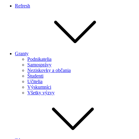
Refresh
Granty
Podnikatelia
Samosprávy
Neziskovky a občania
Študenti
Učitelia
Výskumníci
Všetky výzvy