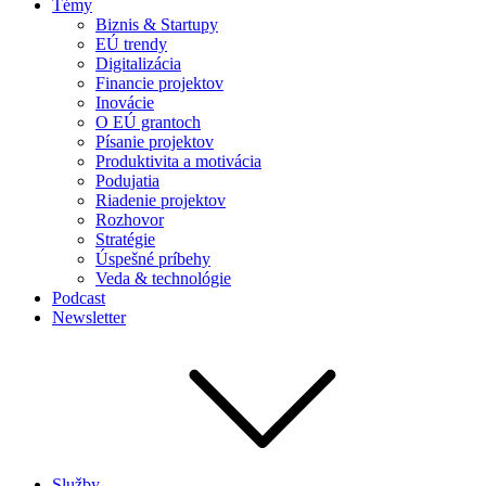
Témy
Biznis & Startupy
EÚ trendy
Digitalizácia
Financie projektov
Inovácie
O EÚ grantoch
Písanie projektov
Produktivita a motivácia
Podujatia
Riadenie projektov
Rozhovor
Stratégie
Úspešné príbehy
Veda & technológie
Podcast
Newsletter
Služby