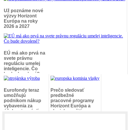
Už poznáme nové
výzvy Horizont
Európa na roky
2026 a 2027
EÚ má ako prvá na
svete právnu
reguláciu umelej
inteligencie. Čo
bude dovolené?
Eurofondy teraz
Prečo sledovať
umožňujú
predbežné
podnikom nákup
pracovné programy
vybavenia za
Horizont Európa a
účelom inovácií
ako ich využiť vo
svoj prospech?