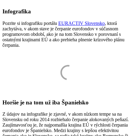
Infografika
Pozrite si infografiku portálu
EURACTIV Slovensko
, ktorá
zachytáva, v akom stave je čerpanie eurofondov v súčasnom
programovom období, ako je na tom Slovensko v porovnaní s
ostatnými krajinami EÚ a ako prebieha plnenie krízového plánu
čerpania.
Horšie je na tom už iba Španielsko
Z údajov na infografike je zjavné, v akom nízkom tempe sa na
Slovensku od roku 2014 rozbiehalo čerpanie alokovaných peňazí.
Zaujímavosťou je, že najpomalšia krajina EÚ v rýchlosti čerpania
eurofondov je Španielsko. Medzi krajiny s lepšou efektivitou
čerpania ako je Slovensko, sa radia také krajiny ako Rumunsko či