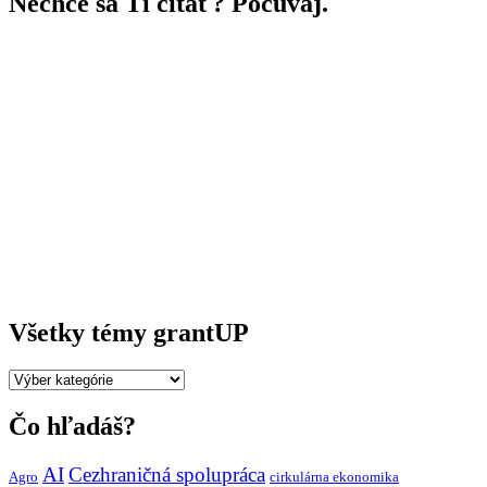
Nechce sa Ti čítať? Počúvaj.
Všetky témy grantUP
Všetky
témy
grantUP
Čo hľadáš?
AI
Cezhraničná spolupráca
Agro
cirkulárna ekonomika