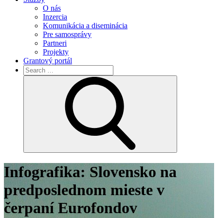
O nás
Inzercia
Komunikácia a diseminácia
Pre samosprávy
Partneri
Projekty
Grantový portál
Search
for:
Search
Infografika: Slovensko na
predposlednom mieste v
čerpaní Eurofondov