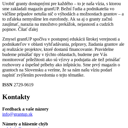
Urobiť granty dostupnými pre každého – to je naša vízia, s ktorou
sme zakladali magazín grantUP. Bežní ľudia a podnikatelia vo
väčšine prípadov netušia nič o výhodách a možnostiach grantov – a
to zďaleka nemyslíme len eurofondy. Ak sa aj o granty začnú
zaujímať, narazia na množstvo prekážok, nejasností a cudzích
pojmov.
Čítať ďalej
Zmysel grantUP spočíva v postupnej edukácii širokej verejnosti a
podnikateľov v oblasti vyhľadávania, prípravy, žiadania grantov ale
aj realizácie projektov, ktoré dostanú financovanie. Pravidelne
budeme prinášať tipy v týchto oblastiach, budeme pre Vás
monitorovať príležitosti ako sú výzvy a podujatia ale tiež prinášať
rozhovory a úspešné príbehy ako inšpiráciu. Sme prvý magazín o
grantoch na Slovensku a veríme, že sa nám našu víziu podarí
naplniť zvýšením povedomia o tejto tématike.
ISSN
2729-9619
Kontakty
Feedback a vaše názory
info@grantup.sk
Námety a hlásenie chýb